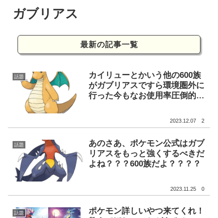
ガブリアス
最新の記事一覧
カイリューとかいう他の600族
話題
がガブリアスですら環境圏外に
行った今もなお使用率圧倒的1
位を誇る最強の寵愛を受けたポ
ケモン
2023.12.07
2
あのさあ、ポケモン公式はガブ
話題
リアスをもっと強くするべきだ
よね？？？600族だよ？？？？
2023.11.25
0
ポケモン詳しいやつ来てくれ！
話題