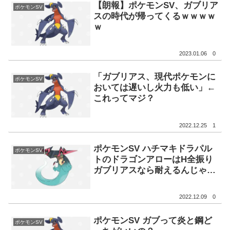
【朗報】ポケモンSV、ガブリア
ポケモンSV
スの時代が帰ってくるｗｗｗｗ
ｗ
2023.01.06
0
「ガブリアス、現代ポケモンに
ポケモンSV
おいては遅いし火力も低い」←
これってマジ？
2022.12.25
1
ポケモンSV ハチマキドラパル
ポケモンSV
トのドラゴンアローはH全振り
ガブリアスなら耐えるんじゃな
いの？
2022.12.09
0
ポケモンSV ガブって炎と鋼ど
ポケモンSV