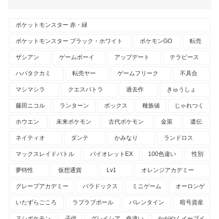
ポケットモンスター 赤・緑
ポケットモンスター ブラック・ホワイト
ポケモンGO
転売
ザシアン
ゲームボーイ
アップデート
テラピース
ハバタクカミ
転売ヤー
ゲームフリーク
不具合
マシマシラ
クエスパトラ
過去作
きゅうしょ
藤田ニコル
ランターン
ボックス
種族値
じゃれつく
ホウエン
未来ポケモン
古代ポケモン
金策
遺伝
ネイティオ
ダンテ
かみなり
ランドロス
マックスレイドバトル
バイオレットEX
100色違い
性別
夢特性
仮想通貨
Lv1
オレンジアカデミー
グレープアカデミー
パラドックス
ミニゲーム
オーロンゲ
いたずらごころ
ラブラブボール
バレンタイン
暗号資産
ヌシポケモン
子供
グレイシア 色違い
かがやくイーブイ