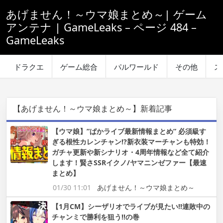
あげません！～ウマ娘まとめ～| ゲーム
アンテナ | GameLeaks – ページ 484 –
GameLeaks
ドラクエ
ゲーム総合
パルワールド
その他
ス
【あげません！～ウマ娘まとめ～】新着記事
【ウマ娘】”ぱかライブ最新情報まとめ” 必須級す
ぎる根性カレンチャン!?新衣装マーチャンも特効！
ガチャ更新や新シナリオ・4周年情報など全て紹介
します！賢さSSRイクノ/ヤマニンゼファー【最速
まとめ】
01/30 11:01
あげません！～ウマ娘まとめ～
【1月CM】シーザリオでライブが見たい!!連敗中の
チャンミで勝利を狙う!!の巻