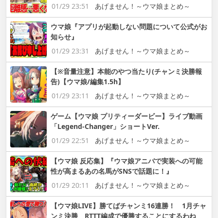
01/29 23:51
あげません！～ウマ娘まとめ～
ウマ娘『アプリが起動しない問題について公式がお
知らせ』
01/29 23:31
あげません！～ウマ娘まとめ～
【※音量注意】本能のやつ当たり(チャンミ決勝報
告)【ウマ娘/編集1.5h】
01/29 23:11
あげません！～ウマ娘まとめ～
ゲーム【ウマ娘 プリティーダービー】ライブ動画
「Legend-Changer」ショートVer.
01/29 22:51
あげません！～ウマ娘まとめ～
【ウマ娘 反応集】『ウマ娘アニバで実装への可能
性が高まるあの名馬がSNSで話題に！』
01/29 20:11
あげません！～ウマ娘まとめ～
【ウマ娘LIVE】勝てばチャンミ16連勝！ 1月チャ
ンミ決勝 RTTT編成で優勝することにするわね