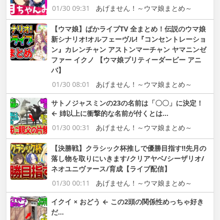
01/30 09:31
あげません！～ウマ娘まとめ～
【ウマ娘】ぱかライブTV 全まとめ！伝説のウマ娘
新シナリオ!オルフェーヴル!『コンセントレーショ
ン』カレンチャン アストンマーチャン ヤマニンゼ
ファー イクノ 【ウマ娘プリティーダービー アニ
バ】
01/30 08:01
あげません！～ウマ娘まとめ～
サトノジャスミンの23の名前は「〇〇」に決定！
← 姉以上に衝撃的な名前が付くとは…
01/30 00:31
あげません！～ウマ娘まとめ～
【決勝戦】クラシック杯推しで優勝目指す!!先月の
落し物を取りにいきます/クリアヤベ/シーザリオ/
ネオユニヴァース/育成【ライブ配信】
01/30 00:11
あげません！～ウマ娘まとめ～
イクイ × おどう ← この2頭の関係性めっちゃ好き
だ…