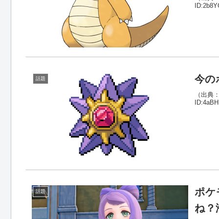
ID:2b8Y
今の
話題
（出典：ポ
ID:4aBH.
ポケ
話題
ね？