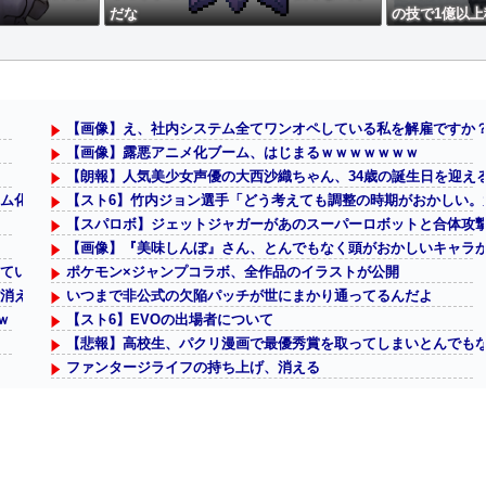
だな
の技で1億以
【画像】え、社内システム全てワンオペしている私を解雇ですか
【画像】露悪アニメ化ブーム、はじまるｗｗｗｗｗｗｗ
【朗報】人気美少女声優の大西沙織ちゃん、34歳の誕生日を迎え
ーム化しないのか？
【スト6】竹内ジョン選手「どう考えても調整の時期がおかしい
【スパロボ】ジェットジャガーがあのスーパーロボットと合体攻
【画像】『美味しんぼ』さん、とんでもなく頭がおかしいキャラ
ていない！？
ポケモン×ジャンプコラボ、全作品のイラストが公開
えてしまった理由wwwwwwwwwwwwww
いつまで非公式の欠陥パッチが世にまかり通ってるんだよ
ｗ
【スト6】EVOの出場者について
【悲報】高校生、パクリ漫画で最優秀賞を取ってしまいとんでも
ファンタージライフの持ち上げ、消える
ナイトレインは成功したけど、ダスクブラッドは爆死しそうだよ
リーリエってひょっとして人間キャラで1番人気ある感じ？