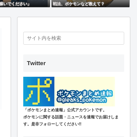
上稼いでください」
戦法、ポケモンなど教えて？
？みたいな漫画、見つかる
る・・・
。大会の真っただ中にコンセプトが変わるほどの調整、大会が終わった後は微
Twitter
撃するのか…
が発見される
ない事になる
「ポケモンまとめ速報」公式アカウントです。
ね笑
ポケモンに関する話題・ニュースを速報でお届けしま
す。是非フォローしてください!!