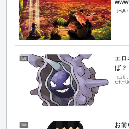
www
（出典：ww
エロ
話題
ば？
（出典：ポ
だれづきの
お前
話題