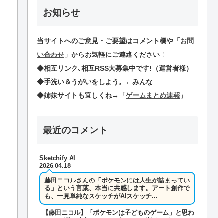
お知らせ
当サイトへのご意見・ご要望はコメント欄や
「
お問
い合わせ
」
からお気軽にご連絡ください！
◆相互リンク､相互RSS大募集中です!（運営者様）
◆手洗い＆うがいをしよう。←みんな
◆姉妹サイトも宜しくね→
「
ゲームまとめ速報
」
最近のコメント
Sketchify AI
2026.04.18
藤田ニコルさんの「ポケモンには人生が詰まってい
る」という言葉、本当に共感します。アート創作で
も、一見単純なスケッチがAIスケッチ...
【藤田ニコル】「ポケモンは子どものゲーム」と思わ