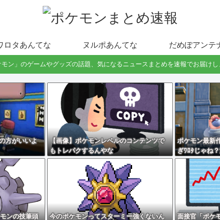
ワロタあんてな
ヌルポあんてな
だめぽアンテ
ケモン」のゲームやグッズの話題、気になるニュースまとめを速報でお届けし
Yの方がいいよ
【画像】ポケモンレベルのコンテンツで
ポケモン最新
もトレパクするんやな
ぎﾜﾛﾀじゃね
に権利を売っ
ケモンの技筆頭
今のポケモンってスターミー強くないん
面接官「ポケ