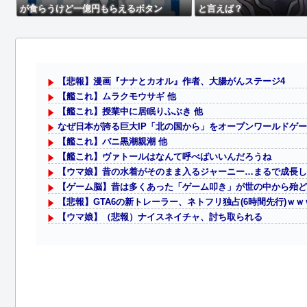
が食らうけど一億円もらえるボタン
と言えば？
【悲報】漫画『ナナとカオル』作者、大腸がんステージ4
【艦これ】ムラクモウサギ 他
【艦これ】授業中に居眠りふぶき 他
なぜ日本が誇る巨大IP「北の国から」をオープンワールドゲ
【艦これ】バニ黒潮親潮 他
【艦これ】ヴァトールはなんて呼べばいいんだろうね
【ウマ娘】昔の水着がそのまま入るジャーニー…まるで成長し
【ゲーム脳】昔は多くあった「ゲーム叩き」が世の中から殆ど消
【悲報】GTA6の新トレーラー、ネトフリ独占(6時間先行)ｗｗ
【ウマ娘】（悲報）ナイスネイチャ、討ち取られる