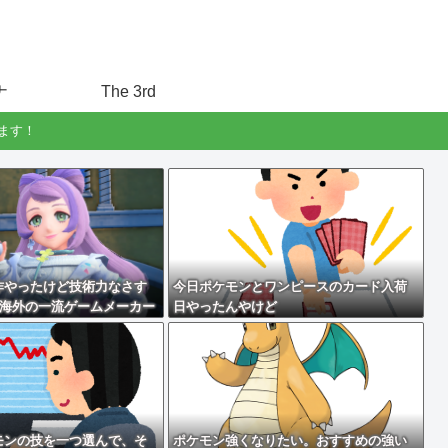
ナ
The 3rd
ます！
作やったけど技術力なさす
今日ポケモンとワンピースのカード入荷
？海外の一流ゲームメーカー
日やったんやけど
てしまえばいいのに
モンの技を一つ選んで、そ
ポケモン強くなりたい。おすすめの強い