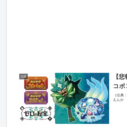
【悲
話題
コボ
（出典：Y
えんか