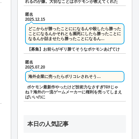
れるのが嫌。大切なことはポケモンが教えてくれた
匿名
2025.12.15
どこからが勝ったことにになるんや殺したら勝った
ことになるんかそれとも瀕死にしたら勝ったことに
なるんか詰ませたら勝ったことになるん...
【募集】お前らがギリ勝てそうなポケモンあげてけ
匿名
2025.07.20
海外企業に売ったらポリコレされそう…
ポケモン最新作やったけど技術力なさすぎﾜﾛﾀじゃ
ね？海外の一流ゲームメーカーに権利を売ってしまえ
ばいいのに
本日の人気記事