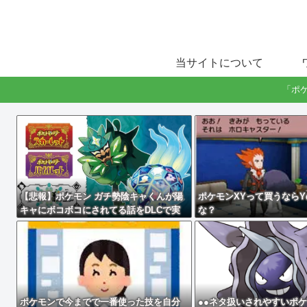
当サイトについて
「ポ
【悲報】ポケモン ガチ勢陰キャくんが陽
ポケモンXYって買うなら
キャにボコボコにされてる話をDLCで実
な？
装して大荒れ
ポケモンで今までで一番使った技を自分
●●ネタ扱いされやすいポ