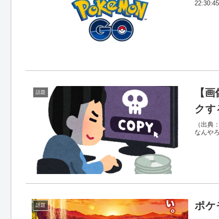
22:30:45
【画
話題
クす
（出典：い
なんやろけ
ポケ
話題