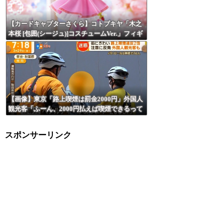
【カードキャプターさくら】コトブキヤ「木之
本桜 [包囲(シージュ)]コスチュームVer.」フィギ
ュア【彩色原型公開】
【画像】東京「路上喫煙は罰金2000円」外国人
観光客「ふーん、2000円払えば喫煙できるって
ことね」
スポンサーリンク