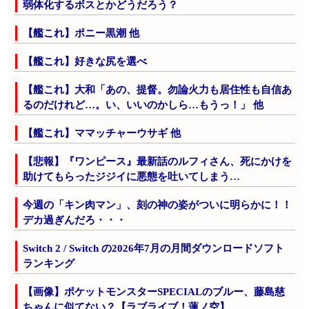
弱体化するボスとかどうだろう？
【艦これ】ポニー黒潮 他
【艦これ】好きな尻を選べ
【艦これ】大和「あの、提督。勿論火力も居住性も自信あ
るのだけれど…。い、いいのかしら…もうっ！」 他
【艦これ】ママッチャーウサギ 他
【悲報】『ワンピース』最新話のルフィさん、死にかけを
助けてもらったジジイに悪態を吐いてしまう…
今週の「キン肉マン」、刻の神の姿がついに明らかに！！
デカ過ぎんだろ・・・
Switch 2 / Switch の2026年7月の月間ダウンロードソフト
ランキング
【画像】ポケットモンスターSPECIALのブルー、藤島慈
ちゃんに似てない？【ラブライブ！蓮ノ空】