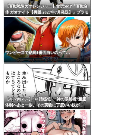
【百獣戦隊ガオレンジャー】食玩SMP「百獣合
体 ガオナイト【再販:2027年7月発送】」プラモ
デル【13時予約開始】
ワンピースで結局1番面白いのって…
【キン肉マン】541話感想 ”神の候補者”量産
体制へあと一歩、その実験に丁度いい奴が…