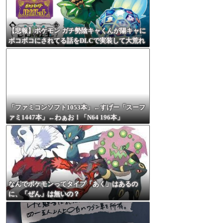
【悲報】ポケモン ガチ勢陰キャくんが陽キャに
ボコボコにされてる話をDLCで実装して大荒れ
「ファミコンソフト1053本」←すげー「スーフ
ァミ1447本」←わぁお！「N64 196本」
←！？！？
なんでポケモンってタイプ「あく」はあるの
に、「ぜん」は無いの？