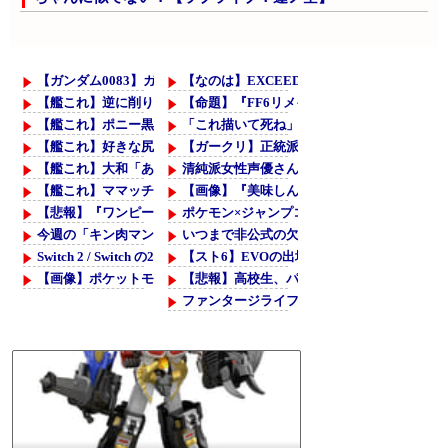
【ガンダム0083】ガトー達の戦いって後世にちゃんと語り継がれてい
【なのは】EXCEEDSの理念良いよね
【艦これ】逆に削り時にアホみたいに強いけど削るたびに弱体化する
【命題】『FF6リメイク』を絶対に大ヒット
【艦これ】ポニー黒潮 他
「これ描いて死ね」6話感想 創作の楽しさ
【艦これ】好きな尻を選べ
【ガークリ】正統派だけど、デッッッカって
【艦これ】大和「あの、提督。勿論火力も居住性も自信あるのだけれど
清純派女性声優さん、沖縄によく行っている
【艦これ】ママッチャーウサギ 他
【画像】『美味しんぼ』さん、とんでもなく
【悲報】『ワンピース』最新話のルフィさん、死にかけを助けてもら
ポケモン×ジャンプコラボ、全作品のイラス
今週の「キン肉マン」、刻の神の姿がついに明らかに！！デカ過ぎん
いつまで非公式の欠陥パッチが世にまかり通
Switch 2 / Switch の2026年7月の月間ダウンロードソフトランキング
【スト6】EVOの出場者について
【画像】ポケットモンスターSPECIALのブルー、藤島慈ちゃんに似
【悲報】高校生、パクリ漫画で最優秀賞を取
ファンタージライフの持ち上げ、消える
ナイトレインは成功したけど、ダスクブラッ
リーリエってひょっとして人間キャラで1番