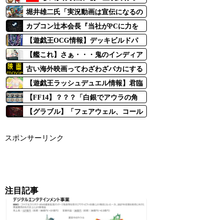
て帰ろうとしたら、おそらく小学生女
堀井雄二氏「実況動画は宣伝になるの
子からおまけを譲ってもらえないかと
かどうなのかはわからない部分もあり
カプコン辻本会長『当社がPCに力を
声かけされたので…
ますけど（笑）」
入れているのは今後PCがより主要な
【遊戯王OCG情報】デッキビルドパ
ゲームプラットフォームになるから』
ック グロリアス・ヴィクターズに
【艦これ】さぁ・・・鬼のインディア
『虚蝕異解△ジャハンナム』、『狂嵐
ナさん掘りだよ・・・
古い海外映画ってわざわざバカにする
異解△プルトニオン』、『異解△領域
ためだけに日本人キャラを出してたけ
－ヴァルヴォルス』等が新規収録決
【遊戯王ラッシュデュエル情報】君臨
ど時代は変わったなと思う
定！
のヘッドライナーに「からくり忍者S
【FF14】？？？「白銀でアウラの角
ASUKE」、「忍法 特殊変化の術」等
が変更できる？鱗も消してほしい」←
【グラブル】「フェアウェル、コール
が新規収録決定！「秘密特捜人魚ヤ
アウラとしてのアイデンティティを消
ドハート」イベント予告が生放送で公
エ」はイラスト違いも収録！
しちゃダメだろ…
開、組織イベが遂に再始動？バザラガ
スポンサーリンク
がかなり重要キャラになりそうな
注目記事