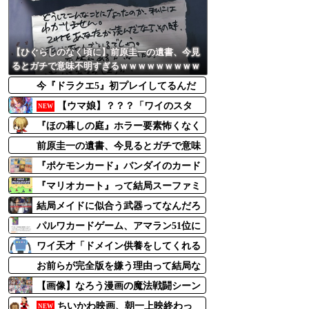
【ひぐらしのなく頃に】前原圭一の遺書、今見
るとガチで意味不明すぎるｗｗｗｗｗｗｗｗｗ
ｗｗ
今『ドラクエ5』初プレイしてるんだ
けど、心情的にビアンカ以外選べない
【ウマ娘】？？？「ワイのスタ
NEW
んだけど
ドトウは高級品です。」←元気出せよ
『ほの暮しの庭』ホラー要素怖くなく
て助かる
前原圭一の遺書、今見るとガチで意味
不明すぎるｗｗ
『ポケモンカード』バンダイのカード
ゲームも転売対策に“マイナンバー”導
『マリオカート』って結局スーファミ
入開始「効果テキメン」
の初代のやつが一番面白いんだろ？
結局メイドに似合う武器ってなんだろ
な？
パルワカードゲーム、アマラン51位に
下落
ワイ天才「ドメイン供養をしてくれる
サービスって需要あるよな？」→
お前らが完全版を嫌う理由って結局な
んなん
【画像】なろう漫画の魔法戦闘シーン
ｗｗｗ
ちいかわ映画、朝一上映終わっ
NEW