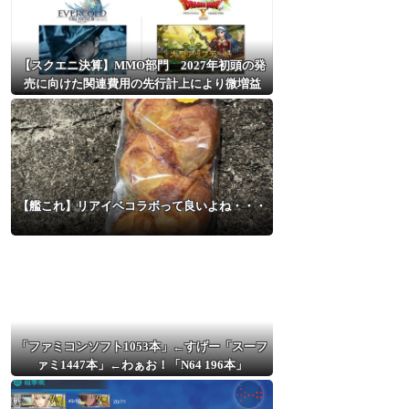
【スクエニ決算】MMO部門 2027年初頭の発
売に向けた関連費用の先行計上により微増益
【艦これ】リアイベコラボって良いよね・・・
「ファミコンソフト1053本」←すげー「スーフ
ァミ1447本」←わぁお！「N64 196本」
←！？！？