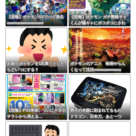
【悲報】ポケモンSVでバグ発生
【悲報】ポケモン ガチ勢陰キャ
wwwwwwwwwwww
くんが陽キャにボコボコにされ
てる話をDLCで実装して大荒れ
お前らポケモンを1匹買うとした
ポケモンのアニメ 映画やらん
らどいつにする？
くなって沈没wwwwwwwww
【悲報】PS5本体、ついにゲオの
男子の本能に刻まれてるもの
チラシから消える…
ドラゴン、日本刀、あと一つ
は？