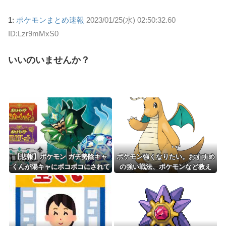
1:
ポケモンまとめ速報
2023/01/25(水) 02:50:32.60
ID:Lzr9mMxS0
いいのいませんか？
【悲報】ポケモン ガチ勢陰キャ
ポケモン強くなりたい。おすすめ
くんが陽キャにボコボコにされて
の強い戦法、ポケモンなど教え
る話をDLCで実装して大荒れ
て？