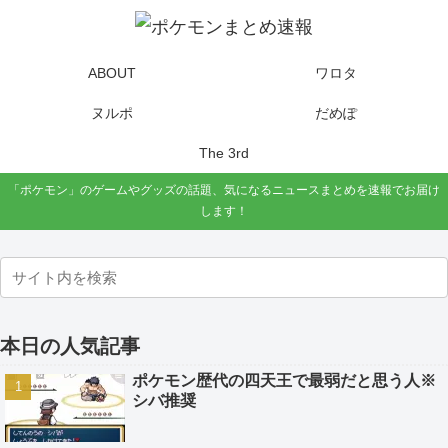
ABOUT
ワロタ
ヌルポ
だめぽ
The 3rd
「ポケモン」のゲームやグッズの話題、気になるニュースまとめを速報でお届け
します！
本日の人気記事
ポケモン歴代の四天王で最弱だと思う人※
シバ推奨