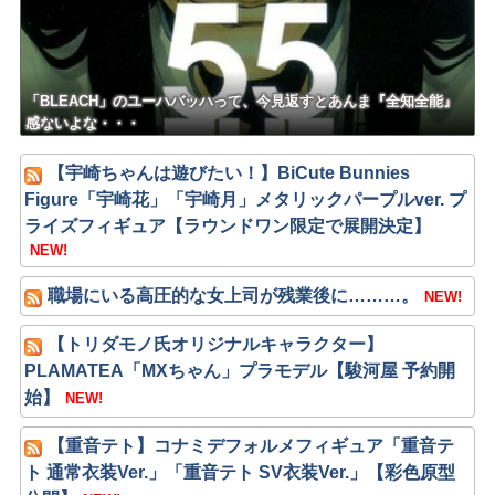
「BLEACH」のユーハバッハって、今見返すとあんま『全知全能』
感ないよな・・・
【宇崎ちゃんは遊びたい！】BiCute Bunnies
Figure「宇崎花」「宇崎月」メタリックパープルver. プ
ライズフィギュア【ラウンドワン限定で展開決定】
NEW!
職場にいる高圧的な女上司が残業後に………。
NEW!
【トリダモノ氏オリジナルキャラクター】
PLAMATEA「MXちゃん」プラモデル【駿河屋 予約開
始】
NEW!
【重音テト】コナミデフォルメフィギュア「重音テ
ト 通常衣装Ver.」「重音テト SV衣装Ver.」【彩色原型