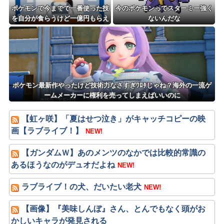
ポケモンで今までで一番使った技
今のポケモンってスターミー強く
を自分が食らうけど一億円もらえ
ないんだな
るボタン
ポケモン最新作やったけど技術力なさすぎﾜﾛﾀじゃね？海外の一流ゲ
ームメーカーに権利を売ってしまえばいいのに
【虹ヶ咲】「夏はせつ泣き」がキャッチコピーの映
画【ラブライブ！】
NEW!
【ガンダムＷ】あのメンツのなかでは比較的常識の
あるほうなのがデュオだよね
NEW!
ラブライブ！の犬、だいたい老犬
NEW!
【画像】『美味しんぼ』さん、とんでもなく頭がお
かしいキャラが発見される