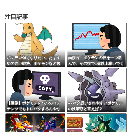
注目記事
ポケモン強くなりたい。おすす
面接官「ポケモンの技を一つ選
めの強い戦法、ポケモンなど教
んで、その技で1億以上稼いでく
えて？
ださい」
【画像】ポケモンレベルのコン
●●ネタ扱いされやすいポケモン
テンツでもトレパクするんやな
の技筆頭と言えば？