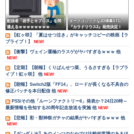
配信者「岩手とキプロス」を間
ダークゴシックな2D弾幕STG
違えるｗｗｗｗｗｗｗｗ
『カラドリウス2』発売決定！
【虹ヶ咲】「夏はせつ泣き」がキャッチコピーの映画【ラ
ブライブ！】
NEW!
【衝撃】ヴェイン運極のラスゲがヤバすぎるｗｗｗ 他
NEW!
【定期】【朗報】くりぱんせつ菜、うるさすぎる【ラブラ
イブ！虹ヶ咲】 他
NEW!
【朗報】Switch2版「FF14」、ロードが長くなる不具合の
修正パッチを本日配信 他
NEW!
PS5/その他「ルーンファクトリー6」発表か？24日20時～
最新情報を告知する20周年記念放送を実施 他
NEW!
【悲報】彩・獣神祭ガチャの結果がヤバすぎるｗｗｗ 他
NEW!
【ガンダムＷ】あのメンツのなかでは比較的常識のあるほ