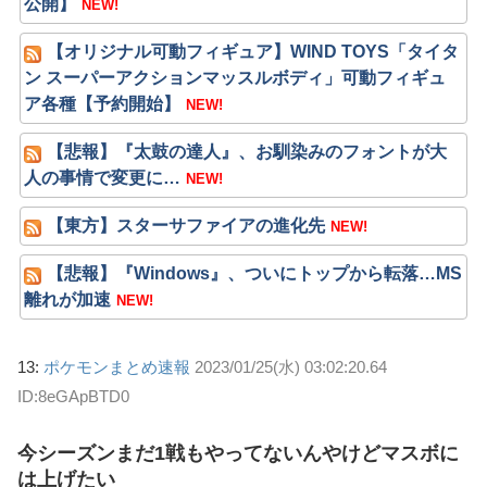
公開】
NEW!
【オリジナル可動フィギュア】WIND TOYS「タイタ
ン スーパーアクションマッスルボディ」可動フィギュ
ア各種【予約開始】
NEW!
【悲報】『太鼓の達人』、お馴染みのフォントが大
人の事情で変更に…
NEW!
【東方】スターサファイアの進化先
NEW!
【悲報】『Windows』、ついにトップから転落…MS
離れが加速
NEW!
13:
ポケモンまとめ速報
2023/01/25(水) 03:02:20.64
ID:8eGApBTD0
今シーズンまだ1戦もやってないんやけどマスボに
は上げたい