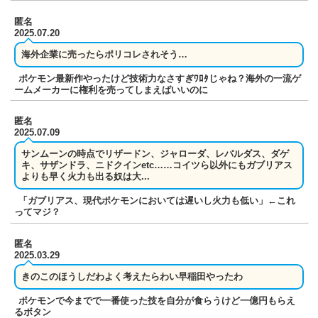
匿名
2025.07.20
海外企業に売ったらポリコレされそう…
ポケモン最新作やったけど技術力なさすぎﾜﾛﾀじゃね？海外の一流ゲ
ームメーカーに権利を売ってしまえばいいのに
匿名
2025.07.09
サンムーンの時点でリザードン、ジャローダ、レパルダス、ダゲ
キ、サザンドラ、ニドクインetc……コイツら以外にもガブリアス
よりも早く火力も出る奴は大...
「ガブリアス、現代ポケモンにおいては遅いし火力も低い」←これ
ってマジ？
匿名
2025.03.29
きのこのほうしだわよく考えたらわい早稲田やったわ
ポケモンで今までで一番使った技を自分が食らうけど一億円もらえ
るボタン