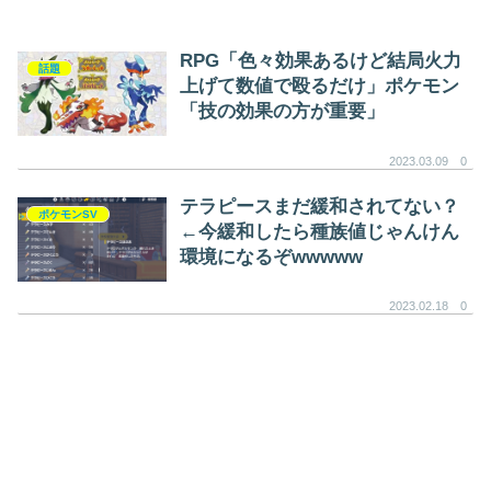
RPG「色々効果あるけど結局火力
話題
上げて数値で殴るだけ」ポケモン
「技の効果の方が重要」
2023.03.09
0
テラピースまだ緩和されてない？
ポケモンSV
←今緩和したら種族値じゃんけん
環境になるぞwwwww
2023.02.18
0