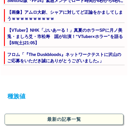
Switch2版『FF14』緊急メンテでロード時間が8秒から6秒に
【画像】アムロ大尉、シャアに対してど正論をかましてしま
うｗｗｗｗｗｗｗｗｗｗ
【VTuber】NHK「ぶいあーる！」真夏のホラーSPに月ノ美
兎・ましろ爻・市松寿ゞ謡が出演！“VTuber×ホラー”を語る
【8/8(土)21:05】
フロム「『The Duskbloods』ネットワークテストに沢山の
ご応募をいただき誠にありがとうございました｡」
種族値
最新の記事一覧