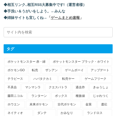
◆相互リンク､相互RSS大募集中です!（運営者様）
◆手洗い＆うがいをしよう。←みんな
◆姉妹サイトも宜しくね→
「
ゲームまとめ速報
」
タグ
ポケットモンスター 赤・緑
ポケットモンスター ブラック・ホワイト
ポケモンGO
転売
ザシアン
ゲームボーイ
アップデート
テラピース
ハバタクカミ
転売ヤー
ゲームフリーク
不具合
マシマシラ
クエスパトラ
過去作
きゅうしょ
藤田ニコル
ランターン
ボックス
種族値
じゃれつく
ホウエン
未来ポケモン
古代ポケモン
金策
遺伝
ネイティオ
ダンテ
かみなり
ランドロス