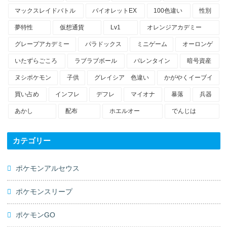
マックスレイドバトル
バイオレットEX
100色違い
性別
夢特性
仮想通貨
Lv1
オレンジアカデミー
グレープアカデミー
パラドックス
ミニゲーム
オーロンゲ
いたずらごころ
ラブラブボール
バレンタイン
暗号資産
ヌシポケモン
子供
グレイシア 色違い
かがやくイーブイ
買い占め
インフレ
デフレ
マイオナ
暴落
兵器
あかし
配布
ホエルオー
でんじは
カテゴリー
ポケモンアルセウス
ポケモンスリープ
ポケモンGO