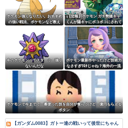
ポケモン強くなりたい。おすすめ
【悲報】ポケモン ガチ勢陰キャ
の強い戦法、ポケモンなど教え
くんが陽キャにボコボコにされて
て？
る話をDLCで実装して大荒れ
今のポケモンってスターミー強く
ポケモン最新作やったけど技術力
ないんだな
なさすぎﾜﾛﾀじゃね？海外の一流
ゲームメーカーに権利を売ってし
まえばいいのに
ポケモンで今までで一番使った技を自分が食らうけど一億円もらえる
ボタン
【ガンダム0083】ガトー達の戦いって後世にちゃん