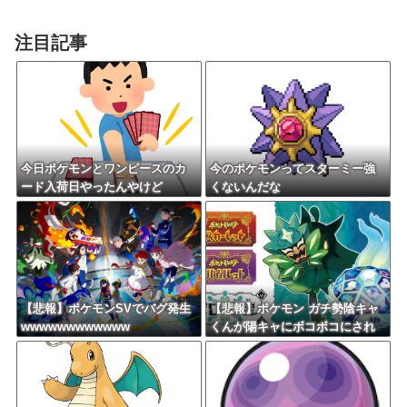
注目記事
今日ポケモンとワンピースのカ
今のポケモンってスターミー強
ード入荷日やったんやけど
くないんだな
【悲報】ポケモンSVでバグ発生
【悲報】ポケモン ガチ勢陰キャ
wwwwwwwwwwww
くんが陽キャにボコボコにされ
てる話をDLCで実装して大荒れ