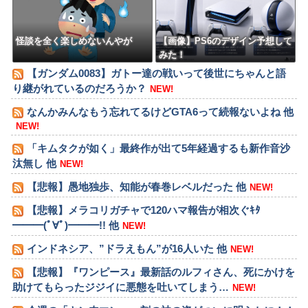
怪談を全く楽しめないんやが
【画像】PS6のデザイン予想して
みた！
【ガンダム0083】ガトー達の戦いって後世にちゃんと語
り継がれているのだろうか？
NEW!
なんかみんなもう忘れてるけどGTA6って続報ないよね 他
NEW!
「キムタクが如く」最終作が出て5年経過するも新作音沙
汰無し 他
NEW!
【悲報】愚地独歩、知能が春巻レベルだった 他
NEW!
【悲報】メラコリガチャで120ハマ報告が相次ぐｷﾀ
━━━(ﾟ∀ﾟ)━━━!! 他
NEW!
インドネシア、”ドラえもん”が16人いた 他
NEW!
【悲報】『ワンピース』最新話のルフィさん、死にかけを
助けてもらったジジイに悪態を吐いてしまう…
NEW!