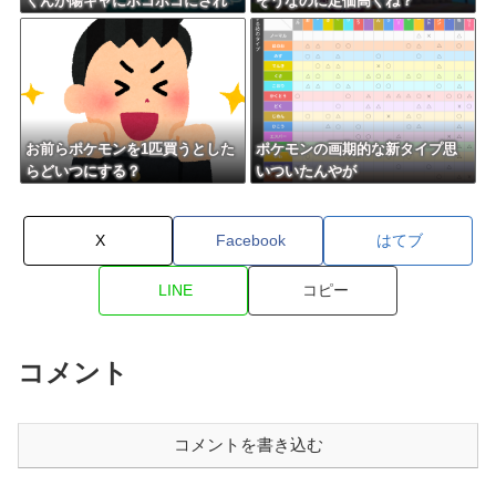
くんが陽キャにボコボコにされ
そうなのに定価高くね？
てる話をDLCで実装して大荒れ
お前らポケモンを1匹買うとした
ポケモンの画期的な新タイプ思
らどいつにする？
いついたんやが
X
Facebook
はてブ
LINE
コピー
コメント
コメントを書き込む