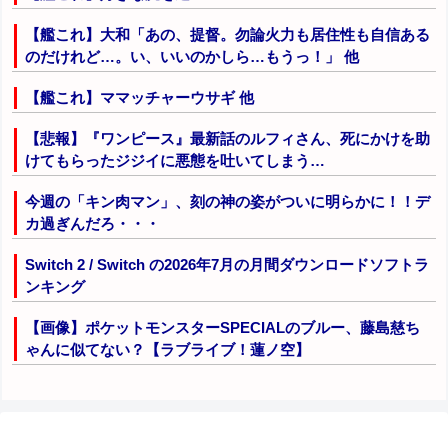
【艦これ】大和「あの、提督。勿論火力も居住性も自信ある
のだけれど…。い、いいのかしら…もうっ！」 他
【艦これ】ママッチャーウサギ 他
【悲報】『ワンピース』最新話のルフィさん、死にかけを助
けてもらったジジイに悪態を吐いてしまう…
今週の「キン肉マン」、刻の神の姿がついに明らかに！！デ
カ過ぎんだろ・・・
Switch 2 / Switch の2026年7月の月間ダウンロードソフトラ
ンキング
【画像】ポケットモンスターSPECIALのブルー、藤島慈ち
ゃんに似てない？【ラブライブ！蓮ノ空】