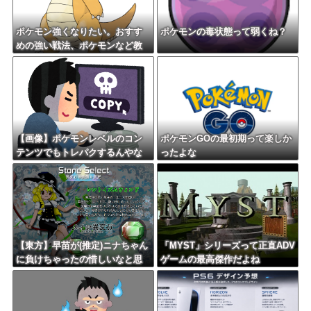
ポケモン強くなりたい。おすす
ポケモンの毒状態って弱くね？
めの強い戦法、ポケモンなど教
えて？
【画像】ポケモンレベルのコン
ポケモンGOの最初期って楽しか
テンツでもトレパクするんやな
ったよな
【東方】早苗が(推定)ニナちゃん
「MYST」シリーズって正直ADV
に負けちゃったの惜しいなと思
ゲームの最高傑作だよね
う