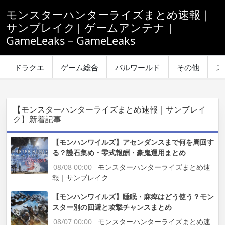
モンスターハンターライズまとめ速報｜
サンブレイク| ゲームアンテナ |
GameLeaks – GameLeaks
ドラクエ
ゲーム総合
パルワールド
その他
ス
【モンスターハンターライズまとめ速報｜サンブレイ
ク】新着記事
【モンハンワイルズ】アセンダンスまで何を周回す
る？護石集め・零式報酬・豪鬼運用まとめ
08/08 00:00
モンスターハンターライズまとめ速
報｜サンブレイク
【モンハンワイルズ】睡眠・麻痺はどう使う？モン
スター別の回避と攻撃チャンスまとめ
08/07 00:00
モンスターハンターライズまとめ速