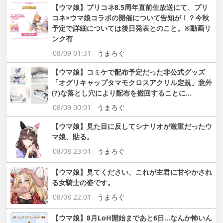
【ウマ娘】プリコネ8.5周年直前生放送にて、プリ
コネ×ウマ娘コラボの開催について告知が！？今秋
予定で詳細については後日発表とのこと。※動画リ
ンク有
08/09 01:31
うまろぐ
【ウマ娘】コミケで配布予定だった非公式グッズ
「オグリキャップタマモクロスアクリル定規」意外
(?)な落とし穴により配布を撤回することに…
08/09 00:01
うまろぐ
【ウマ娘】見た目に反してシナリオが激重だったウ
マ娘、貼る。
08/08 23:01
うまろぐ
【ウマ娘】見てください、これが主君に甘やかされ
る女騎士の姿です。
08/08 22:01
うまろぐ
【ウマ娘】8月LoH開始まであと6日…なんか怖いん