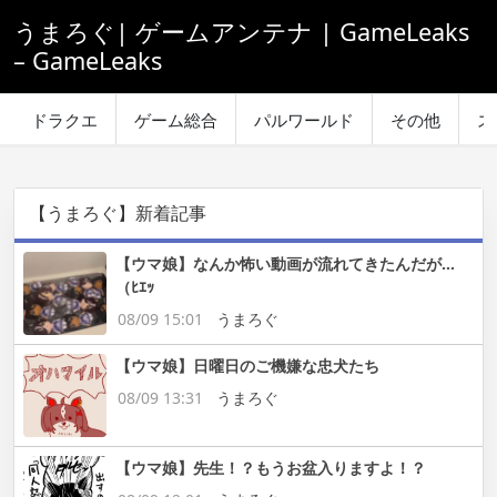
うまろぐ| ゲームアンテナ | GameLeaks
– GameLeaks
ドラクエ
ゲーム総合
パルワールド
その他
ス
【うまろぐ】新着記事
【ウマ娘】なんか怖い動画が流れてきたんだが…
（ﾋｴｯ
08/09 15:01
うまろぐ
【ウマ娘】日曜日のご機嫌な忠犬たち
08/09 13:31
うまろぐ
【ウマ娘】先生！？もうお盆入りますよ！？