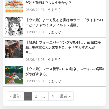
だけど先行3でも大丈夫かな？
08/08 21:01
うまろぐ
【ウマ娘】よーく見ると実はホラー…「ライトハロ
ーとイチャつくスティルトレ漫画」
08/08 19:31
うまろぐ
【競馬】フォーエバーヤングが8月8日、函館に帰
厩…馬体重なんと573キロ。←「デカすぎんだ
ろ…」
08/08 18:03
うまろぐ
【ウマ娘】レース後半のこの動き、スティルの挙動
がやばすぎる。
08/08 16:31
うまろぐ
« 最初
1
2
3
4
最後 »