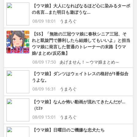
【ウマ娘】大人になればなるほど心に染みるターボ
の名言…また明日も遊ぼうな…
08/09 18:01
うまろぐ
【SS】「無敗の三冠ウマ娘に春秋シニア三冠、そ
れと凱旋門で勝利したら結婚してもいいよ」と担当
ウマ娘に発言した普通のトレーナーの末路【ウマ
娘/まとめ/反応集】
08/09 17:50
あげません！～ウマ娘まとめ～
【ウマ娘】ダンツはウェイトレスの格好が1番似合
うよな。
08/09 16:31
うまろぐ
【ウマ娘】なんか怖い動画が流れてきたんだが…
（ﾋｴｯ
08/09 15:01
うまろぐ
【ウマ娘】日曜日のご機嫌な忠犬たち