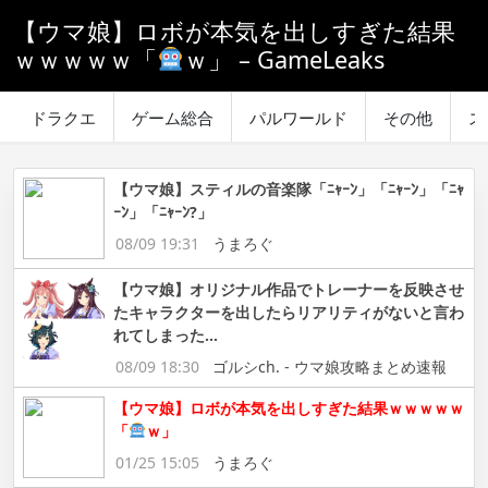
【ウマ娘】ロボが本気を出しすぎた結果
ｗｗｗｗｗ「
ｗ」 – GameLeaks
ドラクエ
ゲーム総合
パルワールド
その他
ス
【ウマ娘】スティルの音楽隊「ﾆｬｰﾝ」「ﾆｬｰﾝ」「ﾆｬ
ｰﾝ」「ﾆｬｰﾝ?」
08/09 19:31
うまろぐ
【ウマ娘】オリジナル作品でトレーナーを反映させ
たキャラクターを出したらリアリティがないと言わ
れてしまった…
08/09 18:30
ゴルシch. - ウマ娘攻略まとめ速報
【ウマ娘】ロボが本気を出しすぎた結果ｗｗｗｗｗ
「
ｗ」
01/25 15:05
うまろぐ