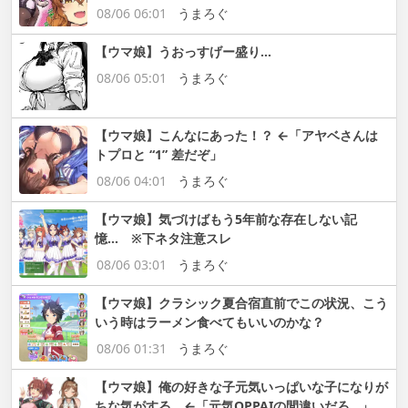
08/06 06:01
うまろぐ
【ウマ娘】うおっすげー盛り…
08/06 05:01
うまろぐ
【ウマ娘】こんなにあった！？ ←「アヤベさんは
トプロと “1” 差だぞ」
08/06 04:01
うまろぐ
【ウマ娘】気づけばもう5年前な存在しない記
憶… ※下ネタ注意スレ
08/06 03:01
うまろぐ
【ウマ娘】クラシック夏合宿直前でこの状況、こう
いう時はラーメン食べてもいいのかな？
08/06 01:31
うまろぐ
【ウマ娘】俺の好きな子元気いっぱいな子になりが
ちな気がする。←「元気OPPAIの間違いだろ…」