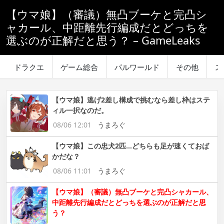
【ウマ娘】（審議）無凸ブーケと完凸シ
ャカール、中距離先行編成だとどっちを
選ぶのが正解だと思う？ – GameLeaks
ドラクエ
ゲーム総合
パルワールド
その他
ス
【ウマ娘】逃げ2差し構成で挑むなら差し枠はステ
ィル一択なのだ。
08/06 12:01
うまろぐ
【ウマ娘】この忠犬2匹…どちらも足が速くておば
かだな？
08/06 11:01
うまろぐ
【ウマ娘】（審議）無凸ブーケと完凸シャカール、
中距離先行編成だとどっちを選ぶのが正解だと思
う？