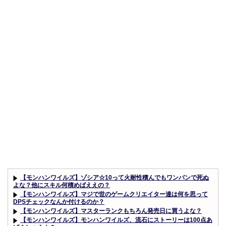
【モンハンワイルズ】ゾシア☆10って火耐性積んでもワンパンで死ぬ
よな？他にスキル何積めばええの？
【モンハンワイルズ】マジで世のゲームクリエイター達は何を思って
DPSチェックなんか付けるのか？
【モンハンワイルズ】マスターランクもちろん発売日に買うよな？
【モンハンワイルズ】モンハンワイルズ、流石にストーリーは100点あ