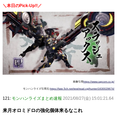
＼本日のPick-Up!!／
画像引用
https://www.capcom.co.jp/
モンハンライズ引用元:
https://fate.5ch.net/test/read.cgi/hunter/1630029674/
121:
モンハンライズまとめ速報
2021/08/27(金) 15:01:21.64
来月オロミドロの強化個体来るなこれ