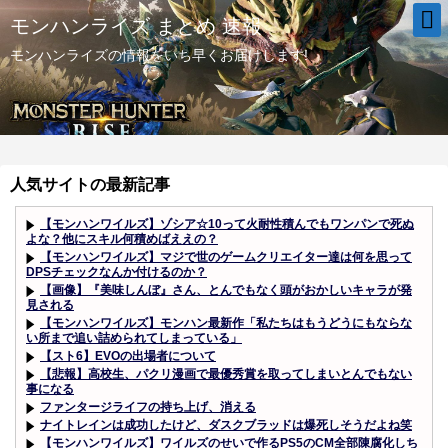
モンハンライズ まとめ 速報
モンハンライズの情報をいち早くお届けします!
人気サイトの最新記事
【モンハンワイルズ】ゾシア☆10って火耐性積んでもワンパンで死ぬ
よな？他にスキル何積めばええの？
【モンハンワイルズ】マジで世のゲームクリエイター達は何を思って
DPSチェックなんか付けるのか？
【画像】『美味しんぼ』さん、とんでもなく頭がおかしいキャラが発
見される
【モンハンワイルズ】モンハン最新作「私たちはもうどうにもならな
い所まで追い詰められてしまっている」
【スト6】EVOの出場者について
【悲報】高校生、パクリ漫画で最優秀賞を取ってしまいとんでもない
事になる
ファンタージライフの持ち上げ、消える
ナイトレインは成功したけど、ダスクブラッドは爆死しそうだよね笑
【モンハンワイルズ】ワイルズのせいで作るPS5のCM全部陳腐化しち