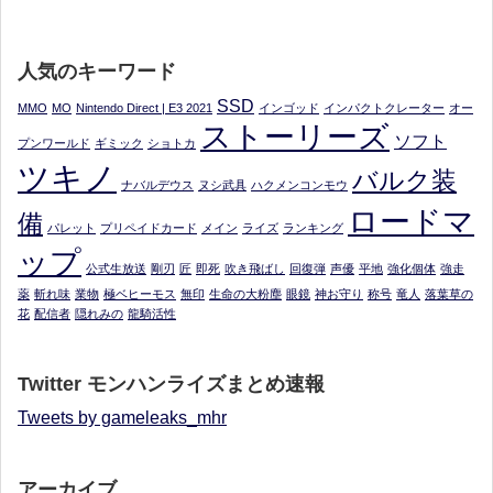
人気のキーワード
SSD
MMO
MO
Nintendo Direct | E3 2021
インゴッド
インパクトクレーター
オー
ストーリーズ
ソフト
プンワールド
ギミック
ショトカ
ツキノ
バルク装
ナバルデウス
ヌシ武具
ハクメンコンモウ
ロードマ
備
パレット
プリペイドカード
メイン
ライズ
ランキング
ップ
公式生放送
剛刃
匠
即死
吹き飛ばし
回復弾
声優
平地
強化個体
強走
薬
斬れ味
業物
極ベヒーモス
無印
生命の大粉塵
眼鏡
神お守り
称号
竜人
落葉草の
花
配信者
隠れみの
龍騎活性
Twitter モンハンライズまとめ速報
Tweets by gameleaks_mhr
アーカイブ