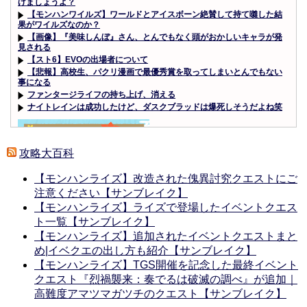
げましょうよ？
【モンハンワイルズ】ワールドとアイスボーン絶賛して持て囃した結
果がワイルズなのか？
【画像】『美味しんぼ』さん、とんでもなく頭がおかしいキャラが発
見される
【スト6】EVOの出場者について
【悲報】高校生、パクリ漫画で最優秀賞を取ってしまいとんでもない
事になる
ファンタージライフの持ち上げ、消える
ナイトレインは成功したけど、ダスクブラッドは爆死しそうだよね笑
攻略大百科
【モンハンライズ】改造された傀異討究クエストにご
Powered by livedoor 相互RSS
注意ください【サンブレイク】
【モンハンライズ】ライズで登場したイベントクエス
ト一覧【サンブレイク】
【モンハンライズ】追加されたイベントクエストまと
め|イベクエの出し方も紹介【サンブレイク】
【モンハンライズ】TGS開催を記念した最終イベント
クエスト『烈禍襲来：奏でるは破滅の調べ』が追加｜
高難度アマツマガツチのクエスト【サンブレイク】