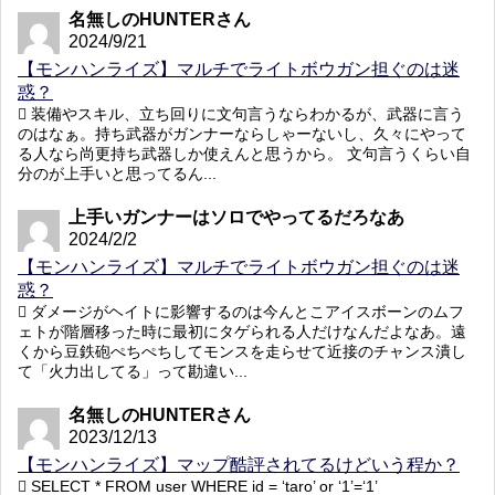
名無しのHUNTERさん
2024/9/21
【モンハンライズ】マルチでライトボウガン担ぐのは迷
惑？
装備やスキル、立ち回りに文句言うならわかるが、武器に言う
のはなぁ。持ち武器がガンナーならしゃーないし、久々にやって
る人なら尚更持ち武器しか使えんと思うから。 文句言うくらい自
分のが上手いと思ってるん...
上手いガンナーはソロでやってるだろなあ
2024/2/2
【モンハンライズ】マルチでライトボウガン担ぐのは迷
惑？
ダメージがヘイトに影響するのは今んとこアイスボーンのムフ
ェトが階層移った時に最初にタゲられる人だけなんだよなあ。遠
くから豆鉄砲ぺちぺちしてモンスを走らせて近接のチャンス潰し
て「火力出してる」って勘違い...
名無しのHUNTERさん
2023/12/13
【モンハンライズ】マップ酷評されてるけどいう程か？
SELECT * FROM user WHERE id = ‘taro’ or ‘1’=‘1’