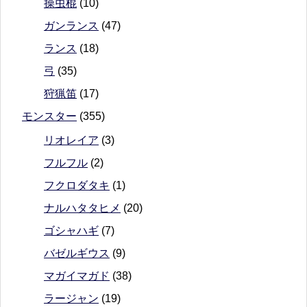
操虫棍
(10)
ガンランス
(47)
ランス
(18)
弓
(35)
狩猟笛
(17)
モンスター
(355)
リオレイア
(3)
フルフル
(2)
フクロダタキ
(1)
ナルハタタヒメ
(20)
ゴシャハギ
(7)
バゼルギウス
(9)
マガイマガド
(38)
ラージャン
(19)