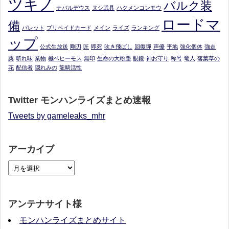
ツキノ
バルク装
ナバルデウス
ヌシ武具
ハクメンコンモウ
ロードマ
備
パレット
プリペイドカード
メイン
ライズ
ランキング
ップ
公式生放送
剛刃
匠
即死
吹き飛ばし
回復弾
声優
平地
強化個体
強走
薬
斬れ味
業物
極ベヒーモス
無印
生命の大粉塵
眼鏡
神お守り
称号
竜人
落葉草の
花
配信者
隠れみの
龍騎活性
Twitter モンハンライズまとめ速報
Tweets by gameleaks_mhr
アーカイブ
アンテナサイト様
モンハンライズまとめサイト