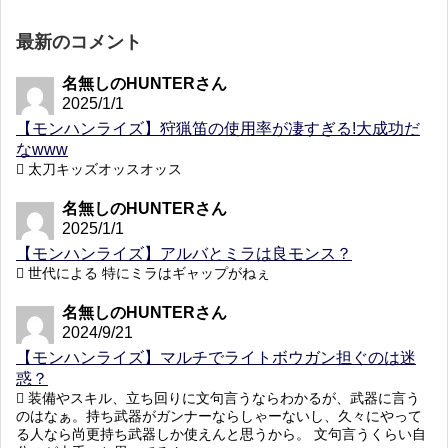
最新のコメント
名無しのHUNTERさん
2025/1/1
【モンハンライズ】狩猟笛の使用率が凄すぎる!大成功だ
なwww
太刀キッズオッスオッス
名無しのHUNTERさん
2025/1/1
【モンハンライズ】アルバとミラは良モンス？
世代による 特にミラはギャップがねぇ
名無しのHUNTERさん
2024/9/21
【モンハンライズ】マルチでライトボウガン担ぐのは迷
惑？
装備やスキル、立ち回りに文句言うならわかるが、武器に言う
のはなぁ。持ち武器がガンナーならしゃーないし、久々にやって
る人なら尚更持ち武器しか使えんと思うから。 文句言うくらい自