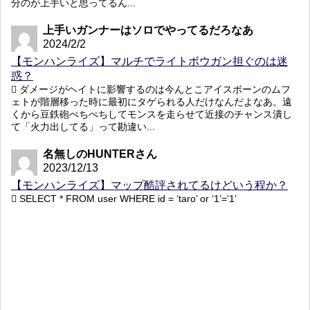
分のが上手いと思ってるん...
上手いガンナーはソロでやってるだろなあ
2024/2/2
【モンハンライズ】マルチでライトボウガン担ぐのは迷
惑？
ダメージがヘイトに影響するのは今んとこアイスボーンのムフ
ェトが階層移った時に最初にタゲられる人だけなんだよなあ。遠
くから豆鉄砲ぺちぺちしてモンスを走らせて近接のチャンス潰し
て「火力出してる」って勘違い...
名無しのHUNTERさん
2023/12/13
【モンハンライズ】マップ酷評されてるけどいう程か？
SELECT * FROM user WHERE id = ‘taro’ or ‘1’=‘1’