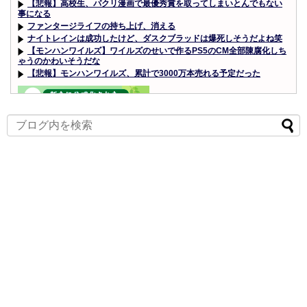
【悲報】高校生、パクリ漫画で最優秀賞を取ってしまいとんでもない
事になる
ファンタージライフの持ち上げ、消える
ナイトレインは成功したけど、ダスクブラッドは爆死しそうだよね笑
【モンハンワイルズ】ワイルズのせいで作るPS5のCM全部陳腐化しち
ゃうのかわいそうだな
【悲報】モンハンワイルズ、累計で3000万本売れる予定だった
Powered by livedoor 相互RSS