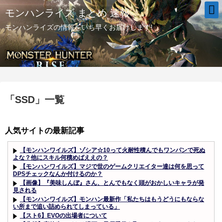
モンハンライズ まとめ 速報
モンハンライズの情報をいち早くお届けします!
「
SSD
」
一覧
人気サイトの最新記事
【モンハンワイルズ】ゾシア☆10って火耐性積んでもワンパンで死ぬ
よな？他にスキル何積めばええの？
【モンハンワイルズ】マジで世のゲームクリエイター達は何を思って
DPSチェックなんか付けるのか？
【画像】『美味しんぼ』さん、とんでもなく頭がおかしいキャラが発
見される
【モンハンワイルズ】モンハン最新作「私たちはもうどうにもならな
い所まで追い詰められてしまっている」
【スト6】EVOの出場者について