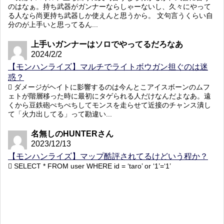
のはなぁ。持ち武器がガンナーならしゃーないし、久々にやって
る人なら尚更持ち武器しか使えんと思うから。 文句言うくらい自
分のが上手いと思ってるん...
上手いガンナーはソロでやってるだろなあ
2024/2/2
【モンハンライズ】マルチでライトボウガン担ぐのは迷
惑？
ダメージがヘイトに影響するのは今んとこアイスボーンのムフ
ェトが階層移った時に最初にタゲられる人だけなんだよなあ。遠
くから豆鉄砲ぺちぺちしてモンスを走らせて近接のチャンス潰し
て「火力出してる」って勘違い...
名無しのHUNTERさん
2023/12/13
【モンハンライズ】マップ酷評されてるけどいう程か？
SELECT * FROM user WHERE id = ‘taro’ or ‘1’=‘1’