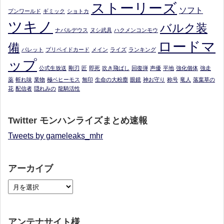
ストーリーズ
ソフト
プンワールド
ギミック
ショトカ
ツキノ
バルク装
ナバルデウス
ヌシ武具
ハクメンコンモウ
ロードマ
備
パレット
プリペイドカード
メイン
ライズ
ランキング
ップ
公式生放送
剛刃
匠
即死
吹き飛ばし
回復弾
声優
平地
強化個体
強走
薬
斬れ味
業物
極ベヒーモス
無印
生命の大粉塵
眼鏡
神お守り
称号
竜人
落葉草の
花
配信者
隠れみの
龍騎活性
Twitter モンハンライズまとめ速報
Tweets by gameleaks_mhr
アーカイブ
アンテナサイト様