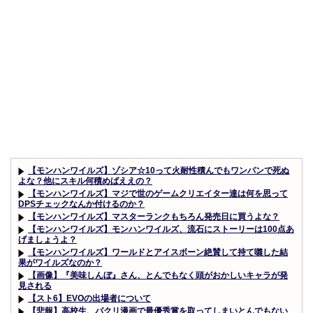
【モンハンワイルズ】ゾシア☆10って火耐性積んでもワンパンで死ぬ
よな？他にスキル何積めばええの？
【モンハンワイルズ】マジで世のゲームクリエイター達は何を思って
DPSチェックなんか付けるのか？
【モンハンワイルズ】マスターランクもちろん発売日に買うよな？
【モンハンワイルズ】モンハンワイルズ、流石にストーリーは100点あ
げましょうよ？
【モンハンワイルズ】ワールドとアイスボーン絶賛して持て囃した結
果がワイルズなのか？
【画像】『美味しんぼ』さん、とんでもなく頭がおかしいキャラが発
見される
【スト6】EVOの出場者について
【悲報】高校生、パクリ漫画で最優秀賞を取ってしまいとんでもない