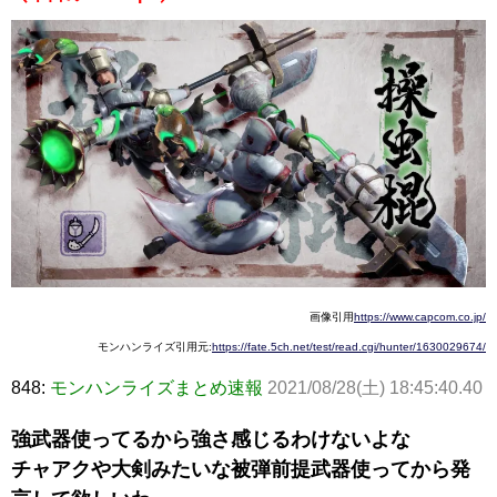
画像引用
https://www.capcom.co.jp/
モンハンライズ引用元:
https://fate.5ch.net/test/read.cgi/hunter/1630029674/
848:
モンハンライズまとめ速報
2021/08/28(土) 18:45:40.40
強武器使ってるから強さ感じるわけないよな
チャアクや大剣みたいな被弾前提武器使ってから発