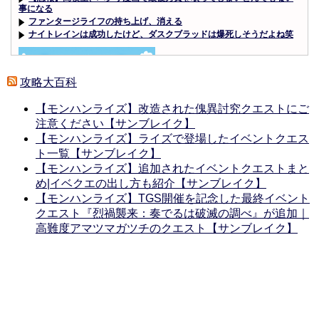
事になる
ファンタージライフの持ち上げ、消える
ナイトレインは成功したけど、ダスクブラッドは爆死しそうだよね笑
攻略大百科
【モンハンライズ】改造された傀異討究クエストにご
Powered by livedoor 相互RSS
注意ください【サンブレイク】
【モンハンライズ】ライズで登場したイベントクエス
ト一覧【サンブレイク】
【モンハンライズ】追加されたイベントクエストまと
め|イベクエの出し方も紹介【サンブレイク】
【モンハンライズ】TGS開催を記念した最終イベント
クエスト『烈禍襲来：奏でるは破滅の調べ』が追加｜
高難度アマツマガツチのクエスト【サンブレイク】