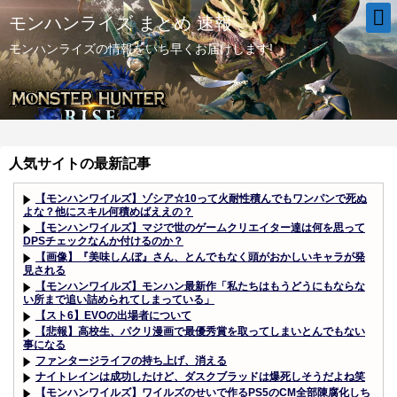
モンハンライズ まとめ 速報
モンハンライズの情報をいち早くお届けします!
人気サイトの最新記事
【モンハンワイルズ】ゾシア☆10って火耐性積んでもワンパンで死ぬ
よな？他にスキル何積めばええの？
【モンハンワイルズ】マジで世のゲームクリエイター達は何を思って
DPSチェックなんか付けるのか？
【画像】『美味しんぼ』さん、とんでもなく頭がおかしいキャラが発
見される
【モンハンワイルズ】モンハン最新作「私たちはもうどうにもならな
い所まで追い詰められてしまっている」
【スト6】EVOの出場者について
【悲報】高校生、パクリ漫画で最優秀賞を取ってしまいとんでもない
事になる
ファンタージライフの持ち上げ、消える
ナイトレインは成功したけど、ダスクブラッドは爆死しそうだよね笑
【モンハンワイルズ】ワイルズのせいで作るPS5のCM全部陳腐化しち