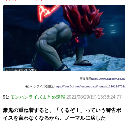
画像引用
https://www.capcom.co.jp/
モンハンライズ引用元:
https://fate.5ch.net/test/read.cgi/hunter/1630139708/
91:
モンハンライズまとめ速報
2021/08/29(日) 13:38:24.77
豪鬼の重ね着すると、「くるぞ！」っていう警告ボ
イスを言わなくなるから、ノーマルに戻した