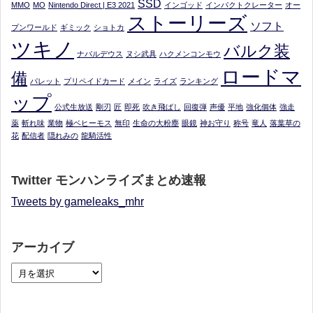
SSD
MMO
MO
Nintendo Direct | E3 2021
インゴッド
インパクトクレーター
オー
ストーリーズ
ソフト
プンワールド
ギミック
ショトカ
ツキノ
バルク装
ナバルデウス
ヌシ武具
ハクメンコンモウ
ロードマ
備
パレット
プリペイドカード
メイン
ライズ
ランキング
ップ
公式生放送
剛刃
匠
即死
吹き飛ばし
回復弾
声優
平地
強化個体
強走
薬
斬れ味
業物
極ベヒーモス
無印
生命の大粉塵
眼鏡
神お守り
称号
竜人
落葉草の
花
配信者
隠れみの
龍騎活性
Twitter モンハンライズまとめ速報
Tweets by gameleaks_mhr
アーカイブ