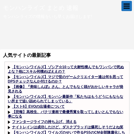
モンハンライズ まとめ 速報
モンハンライズの情報をいち早くお届けします!
人気サイトの最新記事
【モンハンワイルズ】ゾシア☆10って火耐性積んでもワンパンで死ぬ
よな？他にスキル何積めばええの？
【モンハンワイルズ】マジで世のゲームクリエイター達は何を思って
DPSチェックなんか付けるのか？
【画像】『美味しんぼ』さん、とんでもなく頭がおかしいキャラが発
見される
【モンハンワイルズ】モンハン最新作「私たちはもうどうにもならな
い所まで追い詰められてしまっている」
【スト6】EVOの出場者について
【悲報】高校生、パクリ漫画で最優秀賞を取ってしまいとんでもない
事になる
ファンタージライフの持ち上げ、消える
ナイトレインは成功したけど、ダスクブラッドは爆死しそうだよね笑
【モンハンワイルズ】ワイルズのせいで作るPS5のCM全部陳腐化しち