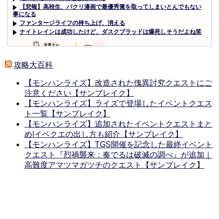
【悲報】高校生、パクリ漫画で最優秀賞を取ってしまいとんでもない
事になる
ファンタージライフの持ち上げ、消える
ナイトレインは成功したけど、ダスクブラッドは爆死しそうだよね笑
攻略大百科
【モンハンライズ】改造された傀異討究クエストにご
Powered by livedoor 相互RSS
注意ください【サンブレイク】
【モンハンライズ】ライズで登場したイベントクエス
ト一覧【サンブレイク】
【モンハンライズ】追加されたイベントクエストまと
め|イベクエの出し方も紹介【サンブレイク】
【モンハンライズ】TGS開催を記念した最終イベント
クエスト『烈禍襲来：奏でるは破滅の調べ』が追加｜
高難度アマツマガツチのクエスト【サンブレイク】