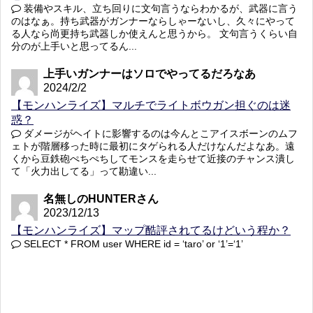
装備やスキル、立ち回りに文句言うならわかるが、武器に言う
のはなぁ。持ち武器がガンナーならしゃーないし、久々にやって
る人なら尚更持ち武器しか使えんと思うから。 文句言うくらい自
分のが上手いと思ってるん...
上手いガンナーはソロでやってるだろなあ
2024/2/2
【モンハンライズ】マルチでライトボウガン担ぐのは迷
惑？
ダメージがヘイトに影響するのは今んとこアイスボーンのムフ
ェトが階層移った時に最初にタゲられる人だけなんだよなあ。遠
くから豆鉄砲ぺちぺちしてモンスを走らせて近接のチャンス潰し
て「火力出してる」って勘違い...
名無しのHUNTERさん
2023/12/13
【モンハンライズ】マップ酷評されてるけどいう程か？
SELECT * FROM user WHERE id = ‘taro’ or ‘1’=‘1’