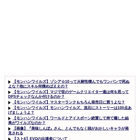
【モンハンワイルズ】ゾシア☆10って火耐性積んでもワンパンで死ぬ
よな？他にスキル何積めばええの？
【モンハンワイルズ】マジで世のゲームクリエイター達は何を思って
DPSチェックなんか付けるのか？
【モンハンワイルズ】マスターランクもちろん発売日に買うよな？
【モンハンワイルズ】モンハンワイルズ、流石にストーリーは100点あ
げましょうよ？
【モンハンワイルズ】ワールドとアイスボーン絶賛して持て囃した結
果がワイルズなのか？
【画像】『美味しんぼ』さん、とんでもなく頭がおかしいキャラが発
見される
【スト6】EVOの出場者について