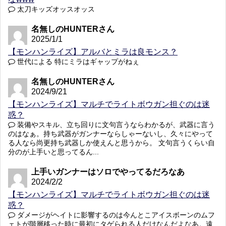
太刀キッズオッスオッス
名無しのHUNTERさん
2025/1/1
【モンハンライズ】アルバとミラは良モンス？
世代による 特にミラはギャップがねぇ
名無しのHUNTERさん
2024/9/21
【モンハンライズ】マルチでライトボウガン担ぐのは迷
惑？
装備やスキル、立ち回りに文句言うならわかるが、武器に言う
のはなぁ。持ち武器がガンナーならしゃーないし、久々にやって
る人なら尚更持ち武器しか使えんと思うから。 文句言うくらい自
分のが上手いと思ってるん...
上手いガンナーはソロでやってるだろなあ
2024/2/2
【モンハンライズ】マルチでライトボウガン担ぐのは迷
惑？
ダメージがヘイトに影響するのは今んとこアイスボーンのムフ
ェトが階層移った時に最初にタゲられる人だけなんだよなあ。遠