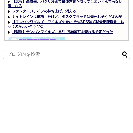
【悲報】高校生、パクリ漫画で最優秀賞を取ってしまいとんでもない
事になる
ファンタージライフの持ち上げ、消える
ナイトレインは成功したけど、ダスクブラッドは爆死しそうだよね笑
【モンハンワイルズ】ワイルズのせいで作るPS5のCM全部陳腐化しち
ゃうのかわいそうだな
【悲報】モンハンワイルズ、累計で3000万本売れる予定だった
Powered by livedoor 相互RSS