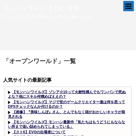
モンハンライズ まとめ 速報
モンハンライズの情報をいち早くお届けします!
「
オープンワールド
」
一覧
人気サイトの最新記事
【モンハンワイルズ】ゾシア☆10って火耐性積んでもワンパンで死ぬ
よな？他にスキル何積めばええの？
【モンハンワイルズ】マジで世のゲームクリエイター達は何を思って
DPSチェックなんか付けるのか？
【画像】『美味しんぼ』さん、とんでもなく頭がおかしいキャラが発
見される
【モンハンワイルズ】モンハン最新作「私たちはもうどうにもならな
い所まで追い詰められてしまっている」
【スト6】EVOの出場者について