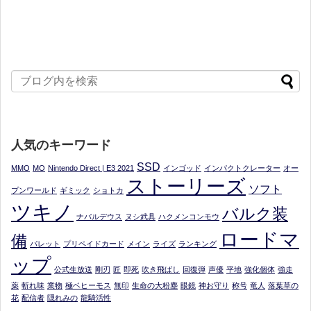
人気のキーワード
SSD
MMO
MO
Nintendo Direct | E3 2021
インゴッド
インパクトクレーター
オー
ストーリーズ
ソフト
プンワールド
ギミック
ショトカ
ツキノ
バルク装
ナバルデウス
ヌシ武具
ハクメンコンモウ
ロードマ
備
パレット
プリペイドカード
メイン
ライズ
ランキング
ップ
公式生放送
剛刃
匠
即死
吹き飛ばし
回復弾
声優
平地
強化個体
強走
薬
斬れ味
業物
極ベヒーモス
無印
生命の大粉塵
眼鏡
神お守り
称号
竜人
落葉草の
花
配信者
隠れみの
龍騎活性