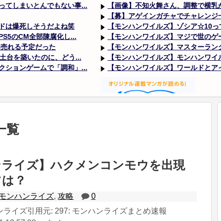
てしまいとんでもない事...
【画像】不知火舞さん、調整で横乳が
【募】アゲインガチャでチャレンジ
ドは爆死しそうだよね笑
【モンハンワイルズ】ゾシア☆10っ
5のCM全部陳腐化し...
【モンハンワイルズ】マジで世のゲー
本売れる予定だった
【モンハンワイルズ】マスターラン
台を築いたのに、どう...
【モンハンワイルズ】モンハンワイルズ
ションゲームで「調和」...
【モンハンワイルズ】ワールドとアイ
Powered by livedoor 相互RSS
一覧
ンライズ】ハクメンコンモウを出現
ツは？
モンハンライズ
,
攻略
0
ライズ引用元: 297: モンハンライズまとめ速報