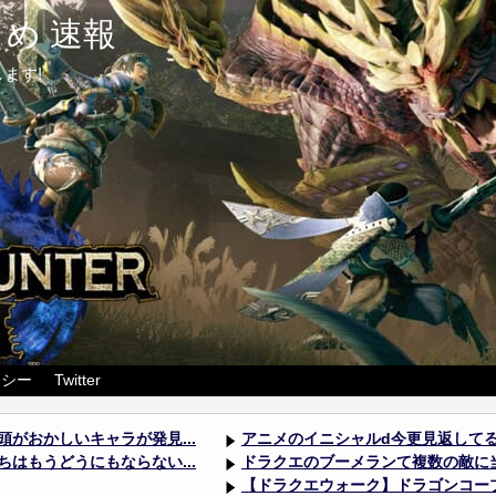
め 速報
ます!
リシー
Twitter
がおかしいキャラが発見...
アニメのイニシャルd今更見返してる
はもうどうにもならない...
ドラクエのブーメランて複数の敵に
【ドラクエウォーク】ドラゴンコープ