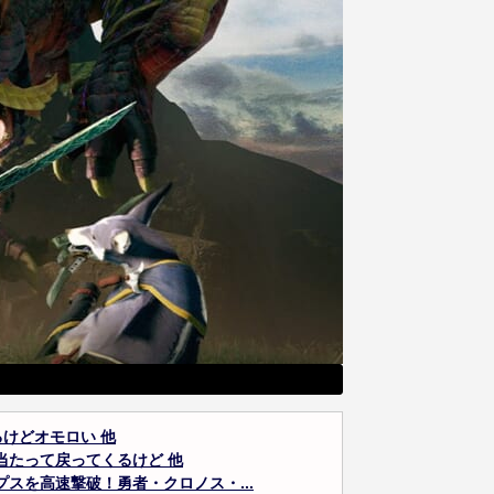
けどオモロい 他
当たって戻ってくるけど 他
スを高速撃破！勇者・クロノス・...