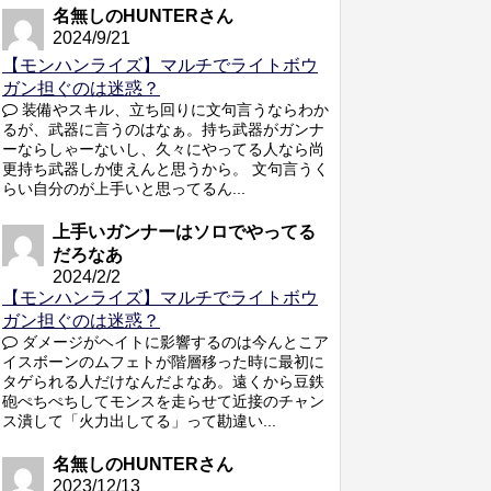
名無しのHUNTERさん
2024/9/21
【モンハンライズ】マルチでライトボウ
ガン担ぐのは迷惑？
装備やスキル、立ち回りに文句言うならわか
るが、武器に言うのはなぁ。持ち武器がガンナ
ーならしゃーないし、久々にやってる人なら尚
更持ち武器しか使えんと思うから。 文句言うく
らい自分のが上手いと思ってるん...
上手いガンナーはソロでやってる
だろなあ
2024/2/2
【モンハンライズ】マルチでライトボウ
ガン担ぐのは迷惑？
ダメージがヘイトに影響するのは今んとこア
イスボーンのムフェトが階層移った時に最初に
タゲられる人だけなんだよなあ。遠くから豆鉄
砲ぺちぺちしてモンスを走らせて近接のチャン
ス潰して「火力出してる」って勘違い...
名無しのHUNTERさん
2023/12/13