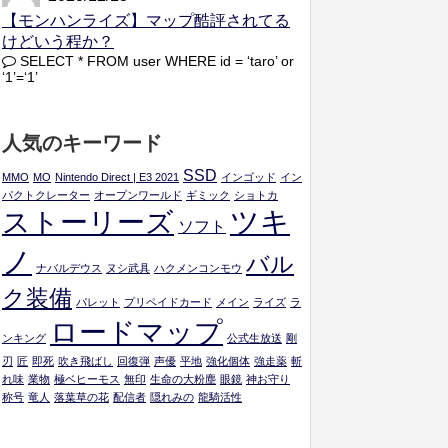
【モンハンライズ】マップ酷評されてる
けどいう程か？
SELECT * FROM user WHERE id = ‘taro’ or
‘1’=‘1’
人気のキーワード
SSD
MMO
MO
Nintendo Direct | E3 2021
インゴッド
イン
パクトクレーター
オープンワールド
ギミック
ショトカ
ツキ
ストーリーズ
ソフト
ノ
バル
ナバルデウス
ヌシ武具
ハクメンコンモウ
ク装備
パレット
プリペイドカード
メイン
ライズ
ラ
ロードマップ
ンキング
公式生放送
剛
刃
匠
即死
吹き飛ばし
回復弾
声優
平地
強化個体
強走薬
斬
れ味
業物
極ベヒーモス
無印
生命の大粉塵
眼鏡
神お守り
称号
竜人
落葉草の花
配信者
隠れみの
龍騎活性