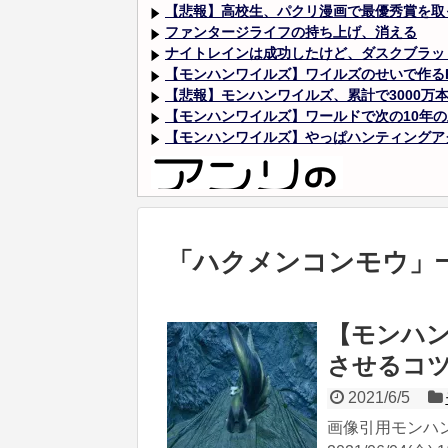
【悲報】高校生、パクリ漫画で最優秀賞を取っ
ファンタージライフの持ち上げ、消える
ナイトレインは成功したけど、ダスクブラッ
【モンハンワイルズ】ワイルズのせいで作るPS
【悲報】モンハンワイルズ、累計で3000万
【モンハンワイルズ】ワールドで次の10年の土
【モンハンワイルズ】やっぱハンティングアク
Powered by livedoor 相互RSS
「
ハクメンコンモウ
」
【モンハ
させるコ
2021/6/5
画像引用モンハン