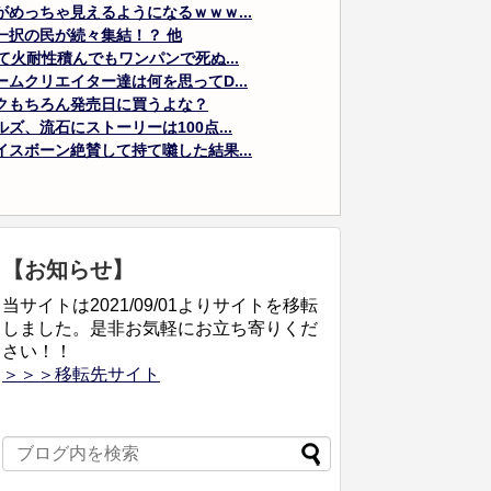
めっちゃ見えるようになるｗｗｗ...
一択の民が続々集結！？ 他
て火耐性積んでもワンパンで死ぬ...
ムクリエイター達は何を思ってD...
クもちろん発売日に買うよな？
、流石にストーリーは100点...
スボーン絶賛して持て囃した結果...
【お知らせ】
当サイトは2021/09/01よりサイトを移転
しました。是非お気軽にお立ち寄りくだ
さい！！
＞＞＞移転先サイト