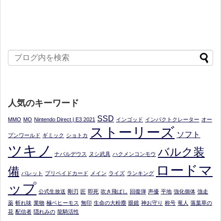
人気のキーワード
SSD
MMO
MO
Nintendo Direct | E3 2021
インゴッド
インパクトクレーター
オー
ストーリーズ
ソフト
プンワールド
ギミック
ショトカ
ツキノ
バルク装
ナバルデウス
ヌシ武具
ハクメンコンモウ
ロードマ
備
パレット
プリペイドカード
メイン
ライズ
ランキング
ップ
公式生放送
剛刃
匠
即死
吹き飛ばし
回復弾
声優
平地
強化個体
強走
薬
斬れ味
業物
極ベヒーモス
無印
生命の大粉塵
眼鏡
神お守り
称号
竜人
落葉草の
花
配信者
隠れみの
龍騎活性