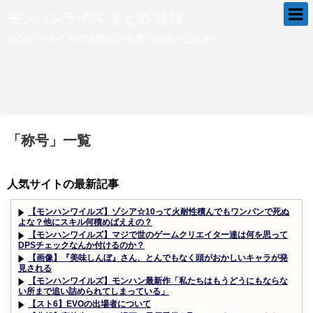
モンハンライズ まとめ 速報
モンハンライズの情報をいち早くお届けします!
「
称号
」
一覧
人気サイトの最新記事
【モンハンワイルズ】ゾシア☆10って火耐性積んでもワンパンで死ぬ
よな？他にスキル何積めばええの？
【モンハンワイルズ】マジで世のゲームクリエイター達は何を思って
DPSチェックなんか付けるのか？
【画像】『美味しんぼ』さん、とんでもなく頭がおかしいキャラが発
見される
【モンハンワイルズ】モンハン最新作「私たちはもうどうにもならな
い所まで追い詰められてしまっている」
【スト6】EVOの出場者について