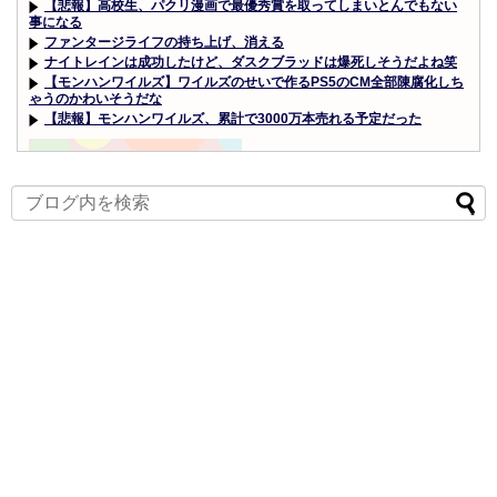
【悲報】高校生、パクリ漫画で最優秀賞を取ってしまいとんでもない
事になる
ファンタージライフの持ち上げ、消える
ナイトレインは成功したけど、ダスクブラッドは爆死しそうだよね笑
【モンハンワイルズ】ワイルズのせいで作るPS5のCM全部陳腐化しち
ゃうのかわいそうだな
【悲報】モンハンワイルズ、累計で3000万本売れる予定だった
Powered by livedoor 相互RSS