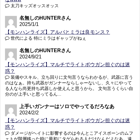
太刀キッズオッスオッス
名無しのHUNTERさん
2025/1/1
【モンハンライズ】アルバとミラは良モンス？
世代による 特にミラはギャップがねぇ
名無しのHUNTERさん
2024/9/21
【モンハンライズ】マルチでライトボウガン担ぐのは迷
惑？
装備やスキル、立ち回りに文句言うならわかるが、武器に言う
のはなぁ。持ち武器がガンナーならしゃーないし、久々にやって
る人なら尚更持ち武器しか使えんと思うから。 文句言うくらい自
分のが上手いと思ってるん...
上手いガンナーはソロでやってるだろなあ
2024/2/2
【モンハンライズ】マルチでライトボウガン担ぐのは迷
惑？
ダメージがヘイトに影響するのは今んとこアイスボーンのムフ
ェトが階層移った時に最初にタゲられる人だけなんだよなあ。遠