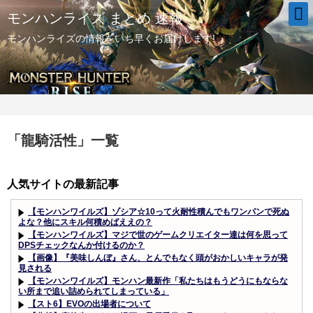
モンハンライズ まとめ 速報
モンハンライズの情報をいち早くお届けします!
「
龍騎活性
」
一覧
人気サイトの最新記事
【モンハンワイルズ】ゾシア☆10って火耐性積んでもワンパンで死ぬ
よな？他にスキル何積めばええの？
【モンハンワイルズ】マジで世のゲームクリエイター達は何を思って
DPSチェックなんか付けるのか？
【画像】『美味しんぼ』さん、とんでもなく頭がおかしいキャラが発
見される
【モンハンワイルズ】モンハン最新作「私たちはもうどうにもならな
い所まで追い詰められてしまっている」
【スト6】EVOの出場者について