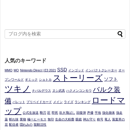
人気のキーワード
SSD
MMO
MO
Nintendo Direct | E3 2021
インゴッド
インパクトクレーター
オー
ストーリーズ
ソフト
プンワールド
ギミック
ショトカ
ツキノ
バルク装
ナバルデウス
ヌシ武具
ハクメンコンモウ
ロードマ
備
パレット
プリペイドカード
メイン
ライズ
ランキング
ップ
公式生放送
剛刃
匠
即死
吹き飛ばし
回復弾
声優
平地
強化個体
強走
薬
斬れ味
業物
極ベヒーモス
無印
生命の大粉塵
眼鏡
神お守り
称号
竜人
落葉草の
花
配信者
隠れみの
龍騎活性