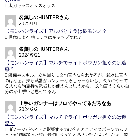
太刀キッズオッスオッス
名無しのHUNTERさん
2025/1/1
【モンハンライズ】アルバとミラは良モンス？
世代による 特にミラはギャップがねぇ
名無しのHUNTERさん
2024/9/21
【モンハンライズ】マルチでライトボウガン担ぐのは迷
惑？
装備やスキル、立ち回りに文句言うならわかるが、武器に言う
のはなぁ。持ち武器がガンナーならしゃーないし、久々にやって
る人なら尚更持ち武器しか使えんと思うから。 文句言うくらい自
分のが上手いと思ってるん...
上手いガンナーはソロでやってるだろなあ
2024/2/2
【モンハンライズ】マルチでライトボウガン担ぐのは迷
惑？
ダメージがヘイトに影響するのは今んとこアイスボーンのムフ
ェトが階層移った時に最初にタゲられる人だけなんだよなあ。遠