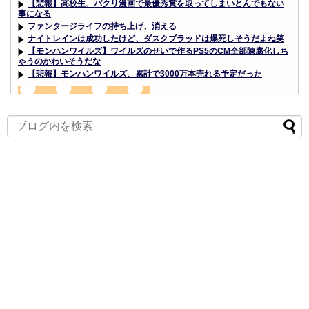
【悲報】高校生、パクリ漫画で最優秀賞を取ってしまいとんでもない
事になる
ファンタージライフの持ち上げ、消える
ナイトレインは成功したけど、ダスクブラッドは爆死しそうだよね笑
【モンハンワイルズ】ワイルズのせいで作るPS5のCM全部陳腐化しち
ゃうのかわいそうだな
【悲報】モンハンワイルズ、累計で3000万本売れる予定だった
Powered by livedoor 相互RSS