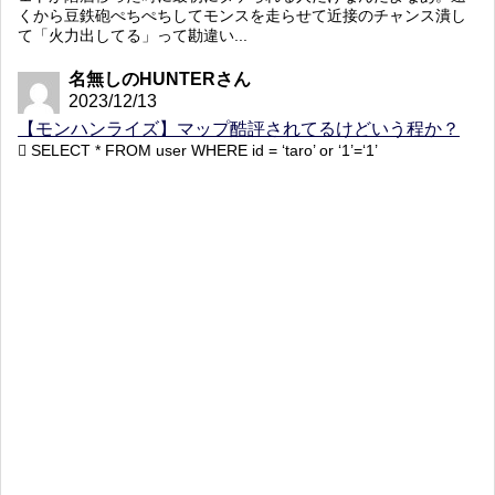
くから豆鉄砲ぺちぺちしてモンスを走らせて近接のチャンス潰し
て「火力出してる」って勘違い...
名無しのHUNTERさん
2023/12/13
【モンハンライズ】マップ酷評されてるけどいう程か？
SELECT * FROM user WHERE id = ‘taro’ or ‘1’=‘1’