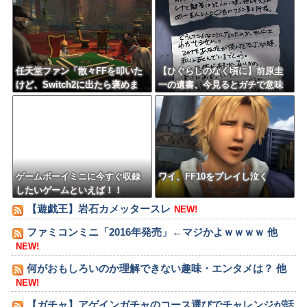
てしまえばいいのに
任天堂ファン「散々FFを叩いた
【ひぐらしのなく頃に】前原圭
けど、Switch2に出たら褒めま
一の遺書、今見るとガチで意味
す」
不明すぎるｗｗｗｗｗｗｗｗｗ
ｗｗ
ゲームボーイミニに今すぐ収録
ワイ、FF10をプレイし泣く
したいゲームといえば！！
【遊戯王】岩石カメッタースレ
NEW!
ファミコンミニ「2016年発売」←マジかよｗｗｗｗ 他
NEW!
何がおもしろいのか理解できない趣味・エンタメは？ 他
NEW!
【ガチャ】アゲインガチャのコース選びでチャレンジが話