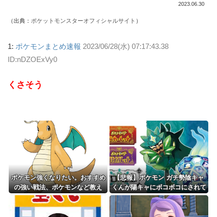
2023.06.30
（出典：
ポケットモンスターオフィシャルサイト
）
1:
ポケモンまとめ速報
2023/06/28(水) 07:17:43.38
ID:nDZOExVy0
くさそう
ポケモン強くなりたい。おすすめ
【悲報】ポケモン ガチ勢陰キャ
の強い戦法、ポケモンなど教え
くんが陽キャにボコボコにされて
て？
る話をDLCで実装して大荒れ