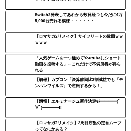
Switch2発表してあれから数日経つも今だに4万
5,000台売れる模様・・・・・・
【ロマサガ2リメイク】サイフリートの敗因ｗｗ
ｗｗｗ
「人気ゲームを一つ極めてYoutubeにショート
動画を投稿する」←これだけで不労所得が得ら
れる
【朗報】カプコン「決算前期比3割減益でも『モ
ンハンワイルズ』で逆転するから！」
【朗報】エルミナージュ新作決定ｷﾀ━━━━(ﾟ
∀ﾟ)━━━━!!
【ロマサガ2リメイク】2周目序盤の定番ムーブ
ってなにかある？