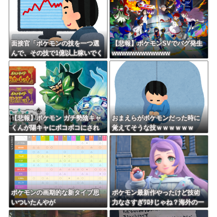
面接官「ポケモンの技を一つ選
【悲報】ポケモンSVでバグ発生
んで、その技で1億以上稼いでく
wwwwwwwwwwww
ださい」
【悲報】ポケモン ガチ勢陰キャ
おまえらがポケモンだった時に
くんが陽キャにボコボコにされ
覚えてそうな技ｗｗｗｗｗｗ
てる話をDLCで実装して大荒れ
ポケモンの画期的な新タイプ思
ポケモン最新作やったけど技術
いついたんやが
力なさすぎﾜﾛﾀじゃね？海外の一
流ゲームメーカーに権利を売っ