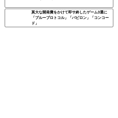
莫大な開発費をかけて即サ終したゲーム3選に
「ブループロトコル」「バビロン」「コンコー
ド」