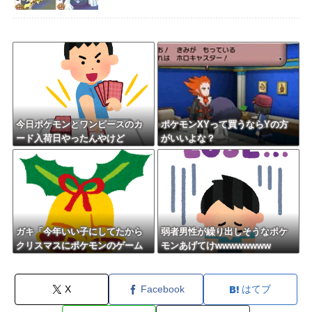
今日ポケモンとワンピースのカ
ポケモンXYって買うならYの方
ード入荷日やったんやけど
がいいよな？
ガキ「今年いい子にしてたから
弱者男性が繰り出しそうなポケ
クリスマスにポケモンのゲーム
モンあげてけwwwwwwww
欲しい」←これ
X
Facebook
はてブ