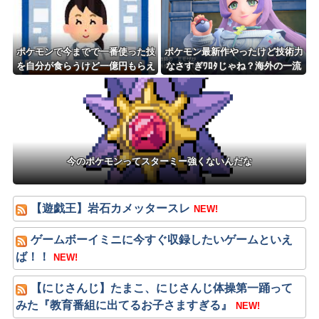
ポケモンで今までで一番使った技
ポケモン最新作やったけど技術力
を自分が食らうけど一億円もらえ
なさすぎﾜﾛﾀじゃね？海外の一流
るボタン
ゲームメーカーに権利を売ってし
まえばいいのに
今のポケモンってスターミー強くないんだな
【遊戯王】岩石カメッタースレ
NEW!
ゲームボーイミニに今すぐ収録したいゲームといえ
ば！！
NEW!
【にじさんじ】たまこ、にじさんじ体操第一踊って
みた『教育番組に出てるお子さますぎる』
NEW!