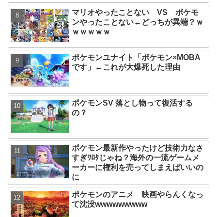
マリオやったことない VS ポケモ
ンやったことない←どっちが異端？ｗ
ｗｗｗｗｗ
ポケモンユナイト「ポケモン×MOBA
です」←これが大爆死した理由
ポケモンSV 落とし物って復活する
の？
ポケモン最新作やったけど技術力なさ
すぎﾜﾛﾀじゃね？海外の一流ゲームメ
ーカーに権利を売ってしまえばいいの
に
ポケモンのアニメ 映画やらんくなっ
て沈没wwwwwwwww