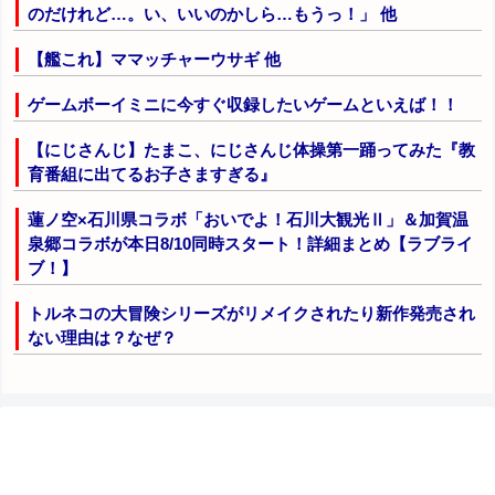
のだけれど…。い、いいのかしら…もうっ！」 他
【艦これ】ママッチャーウサギ 他
ゲームボーイミニに今すぐ収録したいゲームといえば！！
【にじさんじ】たまこ、にじさんじ体操第一踊ってみた『教
育番組に出てるお子さますぎる』
蓮ノ空×石川県コラボ「おいでよ！石川大観光Ⅱ」＆加賀温
泉郷コラボが本日8/10同時スタート！詳細まとめ【ラブライ
ブ！】
トルネコの大冒険シリーズがリメイクされたり新作発売され
ない理由は？なぜ？