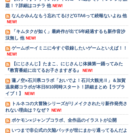
題！？詳細はコチラ 他
NEW!
なんかみんなもう忘れてるけどGTA6って続報ないよね 他
NEW!
「キムタクが如く」最終作が出て5年経過するも新作音沙
汰無し 他
NEW!
ゲームボーイミニに今すぐ収録したいゲームといえば！！
NEW!
【にじさんじ】たまこ、にじさんじ体操第一踊ってみた
『教育番組に出てるお子さますぎる』
NEW!
蓮ノ空×石川県コラボ「おいでよ！石川大観光Ⅱ」＆加賀
温泉郷コラボが本日8/10同時スタート！詳細まとめ【ラブラ
イブ！】
NEW!
トルネコの大冒険シリーズがリメイクされたり新作発売さ
れない理由は？なぜ？
NEW!
ポケモン×ジャンプコラボ、全作品のイラストが公開
いつまで非公式の欠陥パッチが世にまかり通ってるんだよ