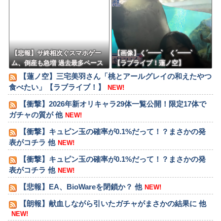
【悲報】サ終相次ぐスマホゲー
【画像】く´━━`ゝく´━━`ゝ
ム、倒産も急増 過去最多ペース
【ラブライブ！蓮ノ空】
で推移
【蓮ノ空】三宅美羽さん「桃とアールグレイの和えたやつ
食べたい」【ラブライブ！】
NEW!
【衝撃】2026年新オリキャラ29体一覧公開！限定17体で
ガチャの質が 他
NEW!
【衝撃】キュピン玉の確率が0.1%だって！？まさかの発
表がコチラ 他
NEW!
【衝撃】キュピン玉の確率が0.1%だって！？まさかの発
表がコチラ 他
NEW!
【悲報】EA、BioWareを閉鎖か？ 他
NEW!
【朗報】献血しながら引いたガチャがまさかの結果に 他
NEW!