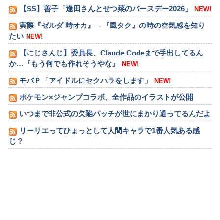
【SS】善子「逢田さんとせつ菜のバースデー2026」
NEW!
実際『ゼルダ 時オカ』→『風タク』の時の空気感を知り
たい
NEW!
【にじさんじ】委員長、Claude Codeまで手出してるん
か…『もう何でも作れそうやな』
NEW!
モバＰ「アイドルにセクハラをします」
NEW!
ポケモン×ジャンプコラボ、全作品のイラストが公開
いつまで非公式の欠陥パッチが世にまかり通ってるんだよ
リーリエってひょっとして人間キャラで1番人気ある感
じ？