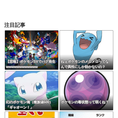
注目記事
【悲報】ポケモンSVでバグ発生
ねぇポケモンのメロメロってな
wwwwwwwwwwww
んで異性にしか効かないの？
幻のポケモン俺（種族値600）
ポケモンの毒状態って弱くね？
「ギャオーン！」