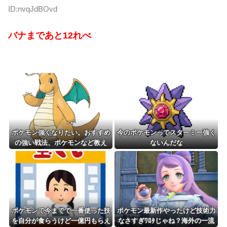
ID:nvqJdBOvd
バナまであと12れべ
ポケモン強くなりたい。おすすめ
今のポケモンってスターミー強く
の強い戦法、ポケモンなど教え
ないんだな
て？
ポケモンで今までで一番使った技
ポケモン最新作やったけど技術力
を自分が食らうけど一億円もらえ
なさすぎﾜﾛﾀじゃね？海外の一流