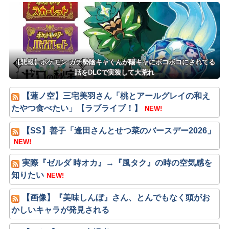
るボタン
ゲームメーカーに権利を売ってし
まえばいいのに
【悲報】ポケモン ガチ勢陰キャくんが陽キャにボコボコにされてる
話をDLCで実装して大荒れ
【蓮ノ空】三宅美羽さん「桃とアールグレイの和え
たやつ食べたい」【ラブライブ！】
NEW!
【SS】善子「逢田さんとせつ菜のバースデー2026」
NEW!
実際『ゼルダ 時オカ』→『風タク』の時の空気感を
知りたい
NEW!
【画像】『美味しんぼ』さん、とんでもなく頭がお
かしいキャラが発見される