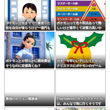
ポケモンで今までで一番使った
ポケモンって色々戦法あって難
技を自分が食らうけど一億円も
しいけど素早くて攻撃力高いや
らえるボタン
つだけでパーティ組んだら適当
にやっても勝てるんじゃね？
ポケモンとか明らかに開発費低
ガキ「今年いい子にしてたから
そうなのに定価高くね？
クリスマスにポケモンのゲーム
欲しい」←これ
最強のホウエン種族値
PlayStationのキャラクターたち
は、みんなで海に行くそうです
よ