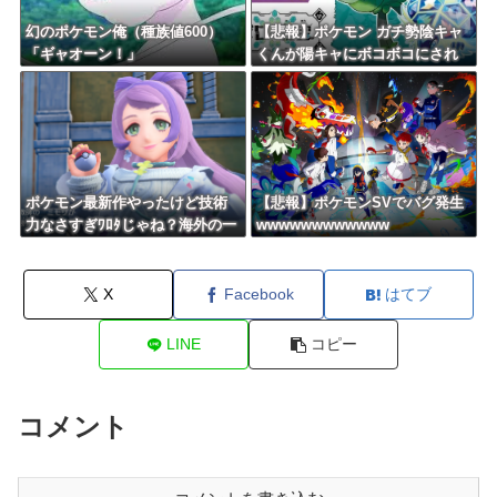
幻のポケモン俺（種族値600）
【悲報】ポケモン ガチ勢陰キャ
「ギャオーン！」
くんが陽キャにボコボコにされ
てる話をDLCで実装して大荒れ
ポケモン最新作やったけど技術
【悲報】ポケモンSVでバグ発生
力なさすぎﾜﾛﾀじゃね？海外の一
wwwwwwwwwwww
流ゲームメーカーに権利を売っ
てしまえばいいのに
X
Facebook
はてブ
LINE
コピー
コメント