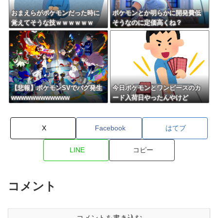
おまえらがポケモンだった時に
ポケモンとか明らかに開発費低
覚えてそうな技ｗｗｗｗｗｗ
そうなのに定価高くね？
【悲報】ポケモンSVでバグ発生
今日ポケモンとワンピースのカ
wwwwwwwwwwww
ード入荷日やったんやけど
X
Facebook
はてブ
LINE
コピー
コメント
コメントを書き込む