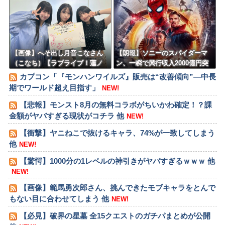
ｗｗ
デュオプレイは継続。PSStoreで
はセール中
【画像】へそ出し月音こなさん
【朗報】ソニーのスパイダーマ
（こなち）【ラブライブ！蓮ノ
ン、一瞬で興行収入2000億円突
空】
破…アニメ漫画が世界一人気と
カプコン「『モンハンワイルズ』販売は“改善傾向”―中長
はなんだったのか
期でワールド超え目指す」
NEW!
【悲報】モンスト8月の無料コラボがちいかわ確定！？課
金額がヤバすぎる現状がコチラ 他
NEW!
【衝撃】ヤニねこで抜けるキャラ、74%が一致してしまう
他
NEW!
【驚愕】1000分の1レベルの神引きがヤバすぎるｗｗｗ 他
NEW!
【画像】範馬勇次郎さん、挑んできたモブキャラをとんで
もない目に合わせてしまう 他
NEW!
【必見】破界の星墓 全15クエストのガチパまとめが公開