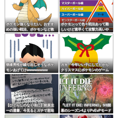
ポケモン強くなりたい。おすす
ポケモンって色々戦法あって難
めの強い戦法、ポケモンなど教
しいけど素早くて攻撃力高いや
えて？
つだけでパーティ組んだら適当
にやっても勝てるんじゃね？
弱者男性が繰り出しそうなポケ
ガキ「今年いい子にしてたから
モンあげてけwwwwwwww
クリスマスにポケモンのゲーム
欲しい」←これ
【ひぐらしのなく頃に】前原圭
『LET IT DIE: INFERNO』9/8開
一の遺書、今見るとガチで意味
幕のシーズン4よりPvEvPモード
不明すぎるｗｗｗｗｗｗｗｗｗ
を終了——PvE強化へ方針転換、