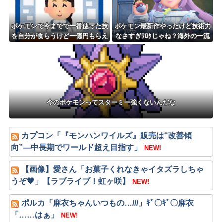
ポケモンで今までで一番使った技
ポケモン最新作やったけど技術力
を自分が食らうけど一億円もらえ
なさすぎﾜﾛﾀじゃね？海外の一流
るボタン
ゲームメーカーに権利を売ってし
まえばいいのに
今のポケモンってスターミー強くないんだな
カプコン「『モンハンワイルズ』販売は“改善傾
向”―中長期でワールド超え目指す」
NEW!
【画像】愛さん「お菓子くれなきゃイタズラしちゃ
うぞ🧡」【ラブライブ！虹ヶ咲】
NEW!
ポルカ「麻衣ちゃんいつもの…///」ｷﾞ〇ｷﾞ〇麻衣
「……はぁ」
NEW!