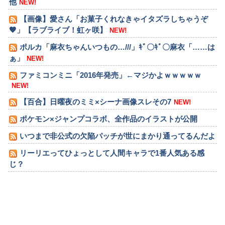
他
NEW!
【画像】愛さん「お菓子くれなきゃイタズラしちゃうぞ
🧡」【ラブライブ！虹ヶ咲】
NEW!
ポルカ「麻衣ちゃんいつもの…///」ｷﾞ〇ｷﾞ〇麻衣「……は
ぁ」
NEW!
ファミコンミニ「2016年発売」←マジかよｗｗｗｗｗ
NEW!
【百合】日曜夜のミミ×シーナ画像スレその7
NEW!
ポケモン×ジャンプコラボ、全作品のイラストが公開
いつまで非公式の欠陥パッチが世にまかり通ってるんだよ
リーリエってひょっとして人間キャラで1番人気ある感
じ？