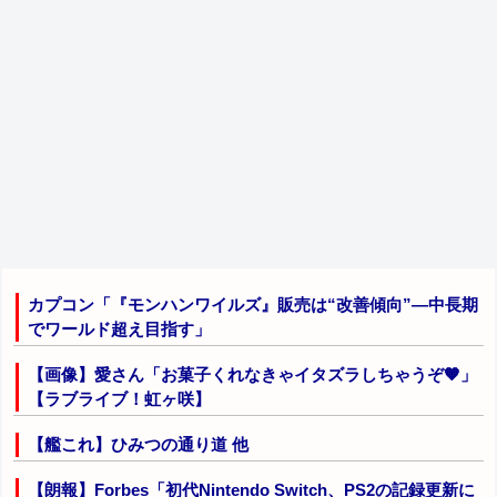
カプコン「『モンハンワイルズ』販売は“改善傾向”―中長期
でワールド超え目指す」
【画像】愛さん「お菓子くれなきゃイタズラしちゃうぞ🧡」
【ラブライブ！虹ヶ咲】
【艦これ】ひみつの通り道 他
【朗報】Forbes「初代Nintendo Switch、PS2の記録更新に