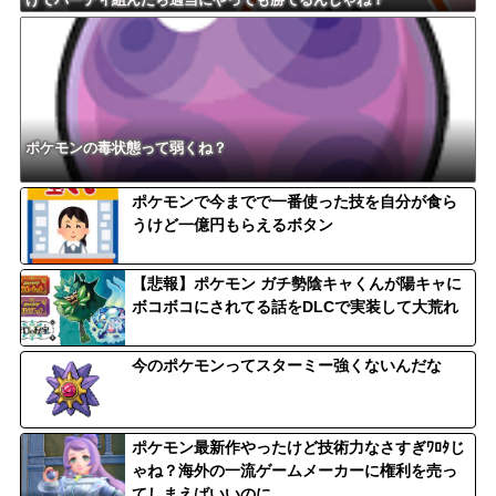
ポケモンの毒状態って弱くね？
ポケモンで今までで一番使った技を自分が食ら
うけど一億円もらえるボタン
【悲報】ポケモン ガチ勢陰キャくんが陽キャに
ボコボコにされてる話をDLCで実装して大荒れ
今のポケモンってスターミー強くないんだな
ポケモン最新作やったけど技術力なさすぎﾜﾛﾀじ
ゃね？海外の一流ゲームメーカーに権利を売っ
てしまえばいいのに