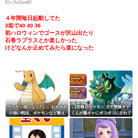
ID:cXaSeatl0
４年間毎日起動してた
3垢で40 40 36
初ハロウィンでゴースが沢山出たり
石巻ラプラスとか楽しかった
けどなんか止めてみたら楽になった
ポケモン強くなりたい。おすすめ
【悲報】ポケモン ガチ勢陰キャ
の強い戦法、ポケモンなど教え
くんが陽キャにボコボコにされて
て？
る話をDLCで実装して大荒れ