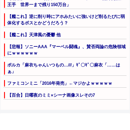
王手 世界一まで残り150万台」
【艦これ】逆に削り時にアホみたいに強いけど削るたびに弱
体化するボスとかどうだろう？
【艦これ】天津風の憂鬱 他
【悲報】ソニーAAA『マーベル闘魂』、賛否両論の危険領域
にｗｗｗｗｗｗ
ポルカ「麻衣ちゃんいつもの…///」ｷﾞ〇ｷﾞ〇麻衣「……は
ぁ」
ファミコンミニ「2016年発売」←マジかよｗｗｗｗｗ
【百合】日曜夜のミミ×シーナ画像スレその7