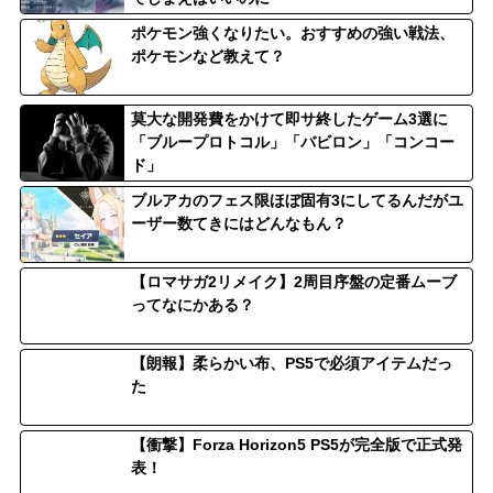
ポケモン強くなりたい。おすすめの強い戦法、
ポケモンなど教えて？
莫大な開発費をかけて即サ終したゲーム3選に
「ブループロトコル」「バビロン」「コンコー
ド」
ブルアカのフェス限ほぼ固有3にしてるんだがユ
ーザー数てきにはどんなもん？
【ロマサガ2リメイク】2周目序盤の定番ムーブ
ってなにかある？
【朗報】柔らかい布、PS5で必須アイテムだっ
た
【衝撃】Forza Horizon5 PS5が完全版で正式発
表！