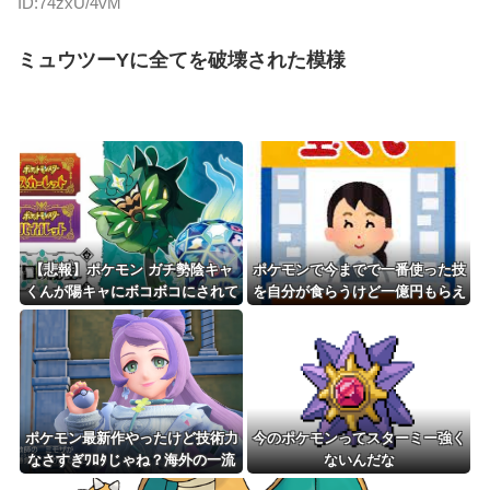
ID:74zxU/4vM
ミュウツーYに全てを破壊された模様
【悲報】ポケモン ガチ勢陰キャ
ポケモンで今までで一番使った技
くんが陽キャにボコボコにされて
を自分が食らうけど一億円もらえ
る話をDLCで実装して大荒れ
るボタン
ポケモン最新作やったけど技術力
今のポケモンってスターミー強く
なさすぎﾜﾛﾀじゃね？海外の一流
ないんだな
ゲームメーカーに権利を売ってし