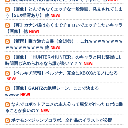
【画像】とんでもなくエッチな一般漫画、発見されてしま
う【SEX描写あり】 他
NEW!
【募】カナン様はあくまでチョロいでエッチしたいキャラ
【画像】 他
NEW!
【驚愕】幽☆遊☆白書（全19巻）←これｗｗｗｗｗｗｗｗ
ｗｗｗｗｗｗｗｗｗ 他
NEW!
【画像】「HUNTER×HUNTER」のキャラと同じ部屋に1
時間閉じ込められるなら誰が良い？？？
NEW!
【ペルキチ悲報】ペルソナ、完全にXBOXのモノになる
NEW!
【画像】GANTZの絶望シーン、ここで決まる
wwww
NEW!
なんでロボットアニメの主人公って親父が作ったロボに乗
ることが多いの？
NEW!
ポケモン×ジャンプコラボ、全作品のイラストが公開