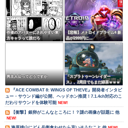
作者のアバターにされやすい東
【悲報】メトロイドプライム4 新
方キャラって誰だろ
品が2999円に…
男主人公ってどうですか
「スプラトゥーンレイダー
ス」、2周目でもまだ緑茶ｗｗｗ
ｗｗｗ
『ACE COMBAT 8: WINGS OF THEVE』開発者インタビ
ュー・サウンド編が公開、ヘッドホン推奨！7.1.4ch対応のこ
だわりサウンドを体験可能
NEW!
【衝撃】銀卵がこんなところに！？謎の画像が話題に 他
NEW!
海原雄山にどん兵衛食わせたら言いそうなこと 他
NEW!