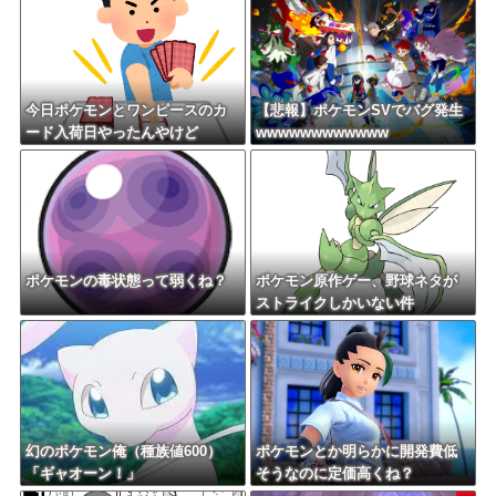
今日ポケモンとワンピースのカ
【悲報】ポケモンSVでバグ発生
ード入荷日やったんやけど
wwwwwwwwwwww
ポケモンの毒状態って弱くね？
ポケモン原作ゲー、野球ネタが
ストライクしかいない件
幻のポケモン俺（種族値600）
ポケモンとか明らかに開発費低
「ギャオーン！」
そうなのに定価高くね？