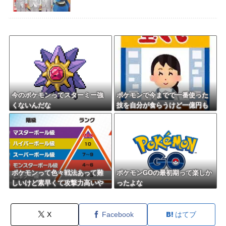
今のポケモンってスターミー強
ポケモンで今までで一番使った
くないんだな
技を自分が食らうけど一億円も
らえるボタン
ポケモンって色々戦法あって難
ポケモンGOの最初期って楽しか
しいけど素早くて攻撃力高いや
ったよな
つだけでパーティ組んだら適当
にやっても勝てるんじゃね？
X
Facebook
はてブ