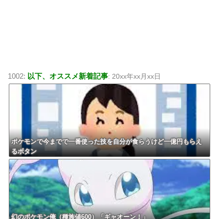
1002:
以下、オススメ新着記事
: 20xx年xx月xx日
ポケモンで今までで一番使った技を自分が食らうけど一億円もらえ
るボタン
幻のポケモン俺（種族値600）「ギャオーン！」