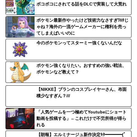
ボコボコにされてる話をDLCで実装して大荒れ
ポケモン最新作やったけど技術力なさすぎﾜﾛﾀじ
ゃね？海外の一流ゲームメーカーに権利を売っ
てしまえばいいのに
今のポケモンってスターミー強くないんだな
ポケモン強くなりたい。おすすめの強い戦法、
ポケモンなど教えて？
【NIKKE】ブランのコスプレイヤーさん、布面
積少なすぎん？///
「人気ゲームを一つ極めてYoutubeにショート
動画を投稿する」←これだけで不労所得が得ら
れる
【朗報】エルミナージュ新作決定ｷﾀ━━━━(ﾟ