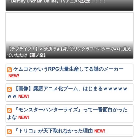
『Destiny Unchain Online』TVアニメ化決定！！！！
【ラブライブ！】✕ 余所行きお乳 ◯リンクラフィルターで●●に見え
ていただけ【蓮ノ空】
ケムコとかいうRPG大量生産してる謎のメーカー
NEW!
【画像】露悪アニメ化ブーム、はじまるｗｗｗｗｗ
ｗｗ
NEW!
『モンスターハンターライズ』って一番面白かった
よな
NEW!
『トリコ』が天下取れなかった理由
NEW!