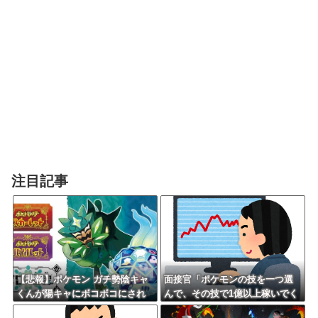
注目記事
【悲報】ポケモン ガチ勢陰キャ
面接官「ポケモンの技を一つ選
くんが陽キャにボコボコにされ
んで、その技で1億以上稼いでく
てる話をDLCで実装して大荒れ
ださい」