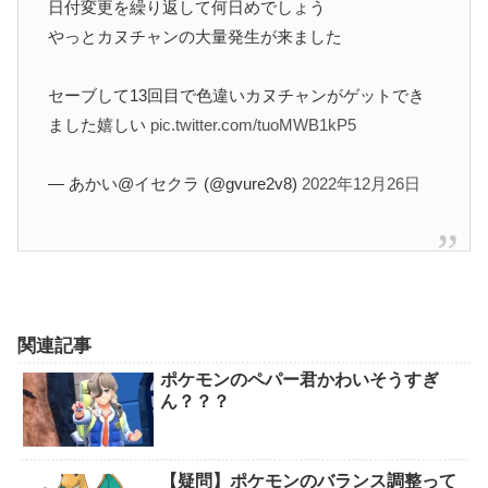
日付変更を繰り返して何日めでしょう
やっとカヌチャンの大量発生が来ました
セーブして13回目で色違いカヌチャンがゲットでき
ました嬉しい
pic.twitter.com/tuoMWB1kP5
— あかい@イセクラ (@gvure2v8)
2022年12月26日
関連記事
ポケモンのペパー君かわいそうすぎ
ん？？？
【疑問】ポケモンのバランス調整って