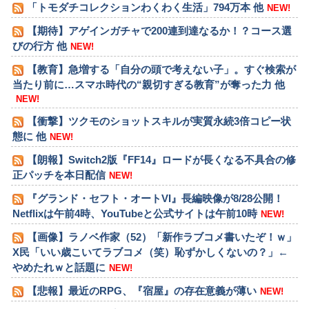
「トモダチコレクションわくわく生活」794万本 他
NEW!
【期待】アゲインガチャで200連到達なるか！？コース選
びの行方 他
NEW!
【教育】急増する「自分の頭で考えない子」。すぐ検索が
当たり前に…スマホ時代の“親切すぎる教育”が奪った力 他
NEW!
【衝撃】ツクモのショットスキルが実質永続3倍コピー状
態に 他
NEW!
【朗報】Switch2版『FF14』ロードが長くなる不具合の修
正パッチを本日配信
NEW!
『グランド・セフト・オートVI』長編映像が8/28公開！
Netflixは午前4時、YouTubeと公式サイトは午前10時
NEW!
【画像】ラノベ作家（52）「新作ラブコメ書いたぞ！ｗ」
X民「いい歳こいてラブコメ（笑）恥ずかしくないの？」←
やめたれｗと話題に
NEW!
【悲報】最近のRPG、『宿屋』の存在意義が薄い
NEW!