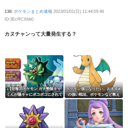
138:
ポケモンまとめ速報
2023/01/01(日) 11:44:59.46
ID:3EcRCXbb0
カヌチャンって大量発生する？
【悲報】ポケモン ガチ勢陰キャ
ポケモン強くなりたい。おすすめ
くんが陽キャにボコボコにされて
の強い戦法、ポケモンなど教え
る話をDLCで実装して大荒れ
て？