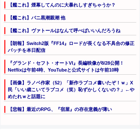
【艦これ】煙幕してんのに大暴れしすぎちゃうか？
【艦これ】バニ黒潮親潮 他
【艦これ】ヴァトールはなんて呼べばいいんだろうね
【朗報】Switch2版『FF14』ロードが長くなる不具合の修正
パッチを本日配信
『グランド・セフト・オートVI』長編映像が8/28公開！
Netflixは午前4時、YouTubeと公式サイトは午前10時
【画像】ラノベ作家（52）「新作ラブコメ書いたぞ！ｗ」X
民「いい歳こいてラブコメ（笑）恥ずかしくないの？」←や
めたれｗと話題に
【悲報】最近のRPG、『宿屋』の存在意義が薄い