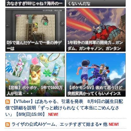
力なさすぎﾜﾛﾀじゃね？海外の一
くないんだな
流ゲームメーカーに権利を売っ
てしまえばいいのに
DSで遊んだゲームで一番の神ゲ
1年戦争の連邦軍の開発力→ガン
ーは
ダム、ガンキャノン、ガンタン
ク、ジム、ボール
【悲報】ポケポケ、1年で1600万
【ポケモンSV】改めて思うけど
人が引退・・・
突然変異かってくらいメインス
トーリーがめちゃくちゃいい
【VTuber】ばあちゃる、引退を発表 8月9日の誕生日配
信で詳細を説明「ずっと続けられなくて本当にごめんなさ
い」【8/9(日)15:00】
NEW!
ライザの公式AIゲーム、エッチすぎて始まる♥ 他
NEW!