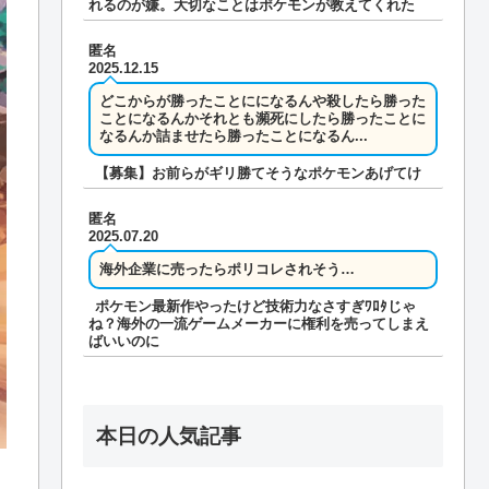
れるのが嫌。大切なことはポケモンが教えてくれた
匿名
2025.12.15
どこからが勝ったことにになるんや殺したら勝った
ことになるんかそれとも瀕死にしたら勝ったことに
なるんか詰ませたら勝ったことになるん...
【募集】お前らがギリ勝てそうなポケモンあげてけ
匿名
2025.07.20
海外企業に売ったらポリコレされそう…
ポケモン最新作やったけど技術力なさすぎﾜﾛﾀじゃ
ね？海外の一流ゲームメーカーに権利を売ってしまえ
ばいいのに
本日の人気記事