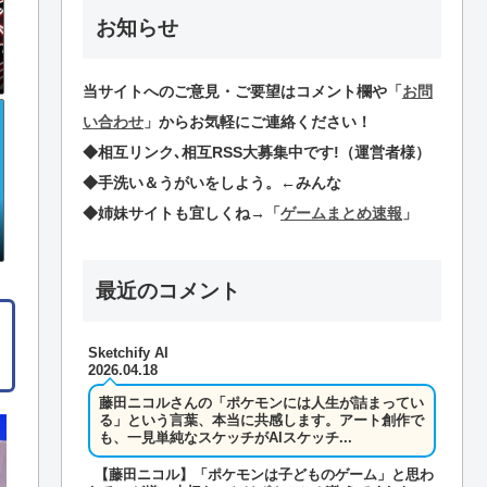
お知らせ
当サイトへのご意見・ご要望はコメント欄や
「
お問
い合わせ
」
からお気軽にご連絡ください！
◆相互リンク､相互RSS大募集中です!（運営者様）
◆手洗い＆うがいをしよう。←みんな
◆姉妹サイトも宜しくね→
「
ゲームまとめ速報
」
最近のコメント
Sketchify AI
2026.04.18
藤田ニコルさんの「ポケモンには人生が詰まってい
る」という言葉、本当に共感します。アート創作で
も、一見単純なスケッチがAIスケッチ...
【藤田ニコル】「ポケモンは子どものゲーム」と思わ