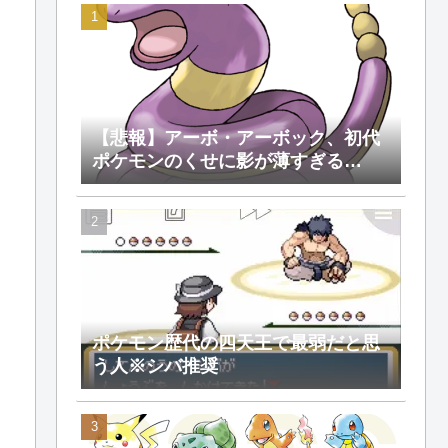
【悲報】アーボ・アーボック、初代
ポケモンのくせに影が薄すぎる…
ポケモン歴代の四天王で最弱だと思
う人※シバ推奨