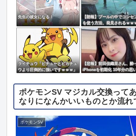
先生の彼女になる！
【朗報】プールの中でコンセ
を使う方法、発見されるｗｗ
ライチュウ「ピチューとピカチュ
【悲報】前田佳織里さん、酔
ウより圧倒的に強いですｗｗｗ」
iPhoneを初期化 10年分の思
←こいつが不人気な理由
も消える・・・
ポケモンSV マジカル交換って
なりになんかいいものとか流れ
ポケモンSV