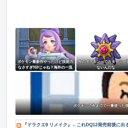
ポケモン最新作やったけど技術力
今のポケモンってスターミー
なさすぎﾜﾛﾀじゃね？海外の一流
ないんだな
ゲームメーカーに権利を売ってし
まえばいいのに
ポケモンで今までで一番使った
『ドラクエ9 リメイク』←これDQ12発売前後に出