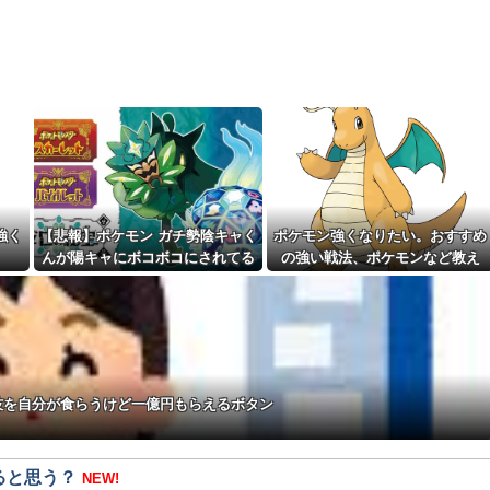
強く
【悲報】ポケモン ガチ勢陰キャく
ポケモン強くなりたい。おすすめ
んが陽キャにボコボコにされてる
の強い戦法、ポケモンなど教え
話をDLCで実装して大荒れ
て？
技を自分が食らうけど一億円もらえるボタン
ると思う？
NEW!