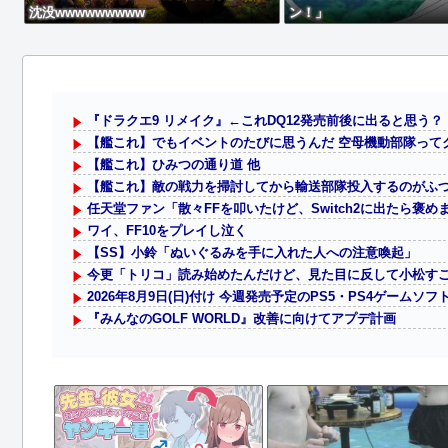
沈没wwwwwwwww
ン！」
『ドラクエ9 リメイク』←これDQ12発売前後に出ると思う？
【艦これ】でもイベントのたびに思うんだ 空母機動部隊って
【艦これ】ひみつの通り道 他
【艦これ】敵の戦力を掃討してから輸送部隊投入するのがふつ
任天堂ファン「散々FFを叩いたけど、Switch2に出たら褒め
ワイ、FF10をプレイし泣く
【SS】小鈴「ぬいぐるみを手に入れた人への注意喚起」
今更「トリコ」読み始めたんだけど、見た目に反して小松す
2026年8月9日(日)付け 今週発売予定のPS5・PS4ゲームソ
『みんなのGOLF WORLD』改善に向けてアプデ計画