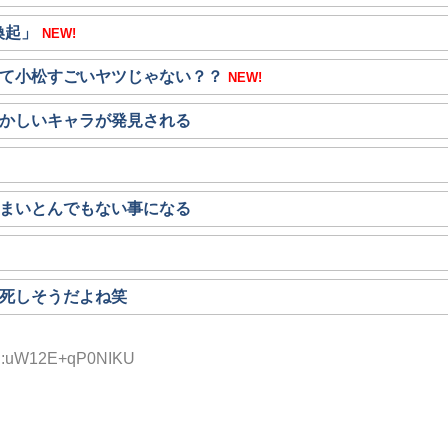
喚起」
NEW!
て小松すごいヤツじゃない？？
NEW!
かしいキャラが発見される
まいとんでもない事になる
死しそうだよね笑
 ID:uW12E+qP0NIKU