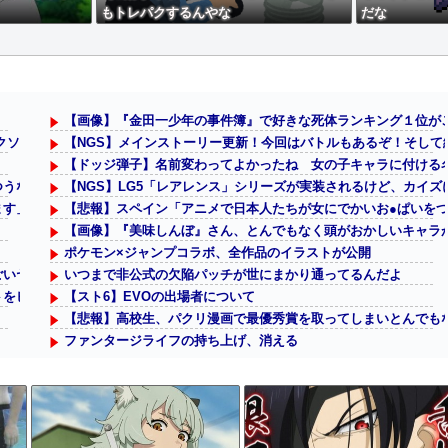
もトレパクするんやな
だな
【画像】『金田一少年の事件簿』で好きな死体ランキング１位が
クソだわ！
【NGS】メインストーリー更新！今回はバトルもあるぞ！そして
【ドッジ弾子】名前変わってよかったね 女の子キャラに付ける
うなのに まず強行輸送から入る作戦たてる艦これ世界の大本営どうなって
【NGS】LG5「レアレンス」シリーズが実装されるけど、カイズに匹
ます」
【悲報】スペイン「アニメで日本人たちが女にでかいお●ぱいを
【画像】『美味しんぼ』さん、とんでもなく頭がおかしいキャラ
ポケモン×ジャンプコラボ、全作品のイラストが公開
ごいヤツじゃない？？
いつまで非公式の欠陥パッチが世にまかり通ってるんだよ
フトをピックアップ！
【スト6】EVOの出場者について
【悲報】高校生、パクリ漫画で最優秀賞を取ってしまいとんでも
ファンタージライフの持ち上げ、消える
ナイトレインは成功したけど、ダスクブラッドは爆死しそうだよ
リーリエってひょっとして人間キャラで1番人気ある感じ？