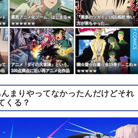
ント
露悪アニメ化ブーム、はじまるｗ
『黄泉のツガイ』18話感想 怖い
ｗｗ
ｗｗｗｗｗｗ
方が来ちゃった…
って
アニメ「ダイの大冒険」という、
幽☆遊☆白書（全19巻）←これｗ
い出
100点満点に近い再アニメ化作品
ｗｗｗｗｗ
ｗｗｗｗ
あんまりやってなかったんだけどそれ
てくる？