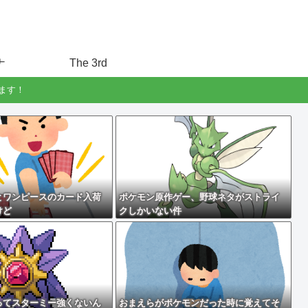
ナ
The 3rd
ます！
とワンピースのカード入荷
ポケモン原作ゲー、野球ネタがストライ
けど
クしかいない件
ってスターミー強くないん
おまえらがポケモンだった時に覚えてそ