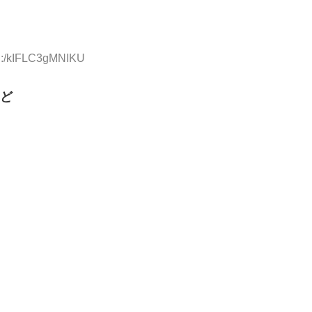
ID:/kIFLC3gMNIKU
ど