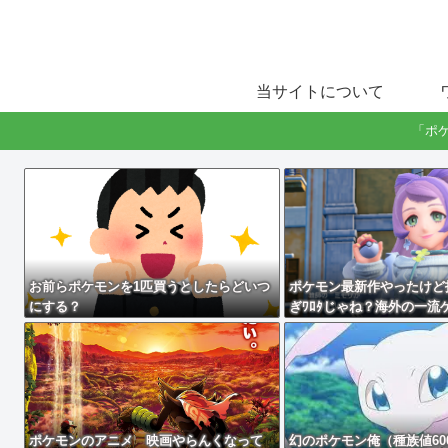
当サイトについて
「ポ
お前らポケモンを1匹買うとしたらどいつ
ポケモン最新作やったけど
にする？
ぎﾜﾛﾀじゃね？海外の一流
に権利を売ってしまえばい
ポケモンのアニメ 映画やらんくなって
幻のポケモン俺（種族値60