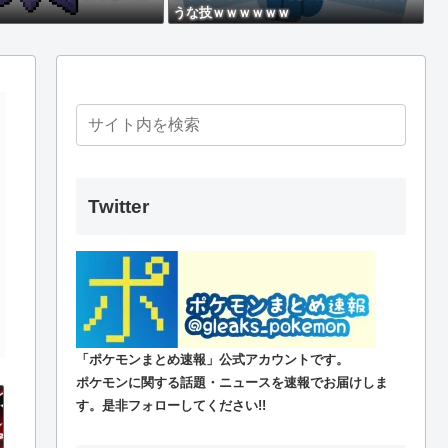
うな技ｗｗｗｗｗｗ
こちら！
続きが気になる展開へ…【三影傑】
名前じゃねえだろ…
るの
敵する強さ＋扱いやすい潜在、しかもドロップしやすいらしいらしい( •᷄ὤ•᷅
Twitter
つけるの、めっちゃ笑えるわ」
が発見される
ない事になる
「ポケモンまとめ速報」公式アカウントです。
ね笑
ポケモンに関する話題・ニュースを速報でお届けしま
す。是非フォローしてください!!