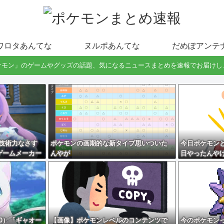
ワロタあんてな
ヌルポあんてな
だめぽアンテ
ケモン」のゲームやグッズの話題、気になるニュースまとめを速報でお届けし
技術力なさす
ポケモンの画期的な新タイプ思いついた
今日ポケモン
ゲームメーカー
んやが
日やったんや
いのに
0）「ギャオー
【画像】ポケモンレベルのコンテンツで
今のポケモン