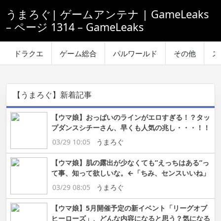
うまろぐ| ゲームアンテナ | GameLeaks
– ページ 1314 – GameLeaks
ドラクエ
ゲーム総合
パルワールド
その他
ス
【うまろぐ】新着記事
【ウマ娘】おっぱいのラインがエロすぎる！？タッ
プダンスシチーさん、早くも人気の兆し・・・！！
03/29 10:05
うまろぐ
【ウマ娘】肌の露出が少なくても”えっちはある”っ
て事、知って欲しいな。←「ちみ、センスいいね」
03/29 08:05
うまろぐ
【ウマ娘】5月開催予定の新イベント「リーグオブ
ヒーローズ」、どんな内容になると思う？気になる