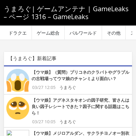
うまろぐ| ゲームアンテナ | GameLeaks
– ページ 1316 – GameLeaks
ドラクエ
ゲーム総合
パルワールド
その他
ス
【うまろぐ】新着記事
【ウマ娘】（質問）プリコネのクラバトやグラブル
の古戦場ってウマ娘のチャンミより面白い？
03/27 12:05
うまろぐ
【ウマ娘】アグネスタキオンの因子研究、皆さんは
良い因子レシートできた？因子に関する話題はこち
ら！
03/27 10:05
うまろぐ
【ウマ娘】メジロアルダン、サクラチヨノオー別衣