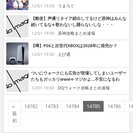
12/01 19:09
うまろぐ
【酷使】声優リタイア続出してるけど原神はみんな
続いてるな←歌わないし踊らないしな・・・
12/01 19:00
原神攻略まとめ速報
【噂】PS6と次世代XBOXは2028年に発売か？
12/01 19:00
えび通
ついにウォークにも広告が登場してしまいユーザー
たちもガッカリwww←マジかよ…不安になるわ
12/01 19:00
DQウォーク攻略まとめ速報
«
14782
14783
14784
14785
14786
1
最
初