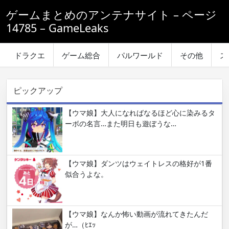
ゲームまとめのアンテナサイト – ページ
14785 – GameLeaks
ドラクエ
ゲーム総合
パルワールド
その他
ス
ピックアップ
【ウマ娘】大人になればなるほど心に染みるタ
ーボの名言…また明日も遊ぼうな…
【ウマ娘】ダンツはウェイトレスの格好が1番
似合うよな。
【ウマ娘】なんか怖い動画が流れてきたんだ
が…（ﾋｴｯ