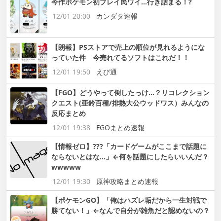
今作ポケモン初プレイ民ワイ…行き詰まる！?
12/01 20:00
カンダタ速報
【朗報】PSストアで売上の順位が見れるようにな
っていた件 今売れてるソフトはこれだ！！
12/01 19:50
えび通
【FGO】どうやって倒したっけ…？リコレクション
クエスト(亜鈴百種/排熱大公ウッドワス）みんなの
反応まとめ
12/01 19:38
FGOまとめ速報
【情報ゼロ】???「カードゲームがここまで話題に
ならないとはな…」←何を話題にしたらいいんだ？
wwwww
12/01 19:30
原神攻略まとめ速報
【ポケモンGO】「俺はハズレ垢だから一生対戦で
勝てない！」←なんで自分が雑魚だと認めないの？