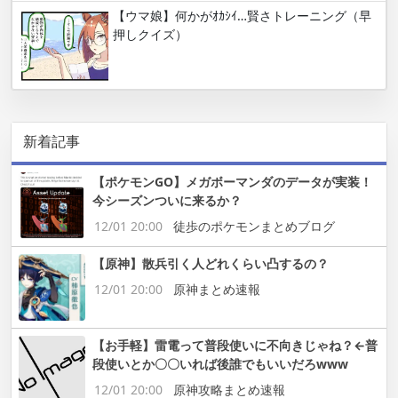
【ウマ娘】何かがｵｶｼｲ…賢さトレーニング（早
押しクイズ）
新着記事
【ポケモンGO】メガボーマンダのデータが実装！
今シーズンついに来るか？
12/01 20:00
徒歩のポケモンまとめブログ
【原神】散兵引く人どれくらい凸するの？
12/01 20:00
原神まとめ速報
【お手軽】雷電って普段使いに不向きじゃね？←普
段使いとか〇〇いれば後誰でもいいだろwww
12/01 20:00
原神攻略まとめ速報