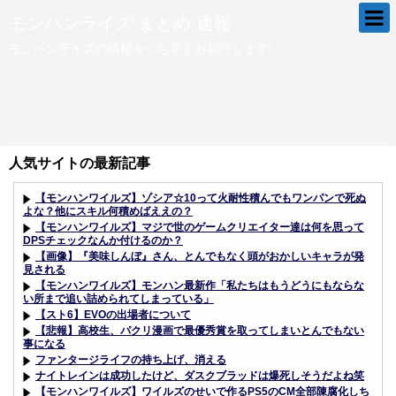
モンハンライズ まとめ 速報
モンハンライズの情報をいち早くお届けします!
人気サイトの最新記事
【モンハンワイルズ】ゾシア☆10って火耐性積んでもワンパンで死ぬ
よな？他にスキル何積めばええの？
【モンハンワイルズ】マジで世のゲームクリエイター達は何を思って
DPSチェックなんか付けるのか？
【画像】『美味しんぼ』さん、とんでもなく頭がおかしいキャラが発
見される
【モンハンワイルズ】モンハン最新作「私たちはもうどうにもならな
い所まで追い詰められてしまっている」
【スト6】EVOの出場者について
【悲報】高校生、パクリ漫画で最優秀賞を取ってしまいとんでもない
事になる
ファンタージライフの持ち上げ、消える
ナイトレインは成功したけど、ダスクブラッドは爆死しそうだよね笑
【モンハンワイルズ】ワイルズのせいで作るPS5のCM全部陳腐化しち