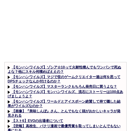
【モンハンワイルズ】ゾシア☆10って火耐性積んでもワンパンで死ぬ
よな？他にスキル何積めばええの？
【モンハンワイルズ】マジで世のゲームクリエイター達は何を思って
DPSチェックなんか付けるのか？
【モンハンワイルズ】マスターランクもちろん発売日に買うよな？
【モンハンワイルズ】モンハンワイルズ、流石にストーリーは100点あ
げましょうよ？
【モンハンワイルズ】ワールドとアイスボーン絶賛して持て囃した結
果がワイルズなのか？
【画像】『美味しんぼ』さん、とんでもなく頭がおかしいキャラが発
見される
【スト6】EVOの出場者について
【悲報】高校生、パクリ漫画で最優秀賞を取ってしまいとんでもない
事になる