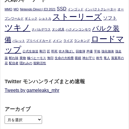
SSD
MMO
MO
Nintendo Direct | E3 2021
インゴッド
インパクトクレーター
オー
ストーリーズ
ソフト
プンワールド
ギミック
ショトカ
ツキノ
バルク装
ナバルデウス
ヌシ武具
ハクメンコンモウ
ロードマ
備
パレット
プリペイドカード
メイン
ライズ
ランキング
ップ
公式生放送
剛刃
匠
即死
吹き飛ばし
回復弾
声優
平地
強化個体
強走
薬
斬れ味
業物
極ベヒーモス
無印
生命の大粉塵
眼鏡
神お守り
称号
竜人
落葉草の
花
配信者
隠れみの
龍騎活性
Twitter モンハンライズまとめ速報
Tweets by gameleaks_mhr
アーカイブ