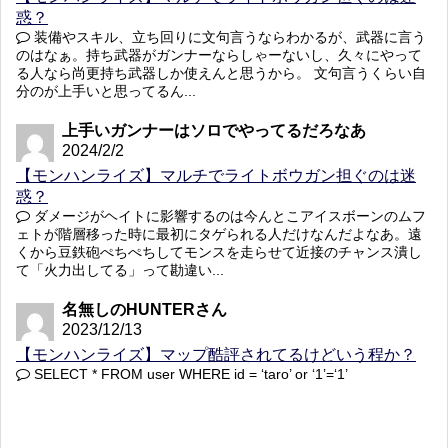
惑？
装備やスキル、立ち回りに文句言うならわかるが、武器に言う
のはなぁ。持ち武器がガンナーならしゃーないし、久々にやって
る人なら尚更持ち武器しか使えんと思うから。 文句言うくらい自
分のが上手いと思ってるん...
上手いガンナーはソロでやってるだろなあ
2024/2/2
【モンハンライズ】マルチでライトボウガン担ぐのは迷
惑？
ダメージがヘイトに影響するのは今んとこアイスボーンのムフ
ェトが階層移った時に最初にタゲられる人だけなんだよなあ。遠
くから豆鉄砲ぺちぺちしてモンスを走らせて近接のチャンス潰し
て「火力出してる」って勘違い...
名無しのHUNTERさん
2023/12/13
【モンハンライズ】マップ酷評されてるけどいう程か？
SELECT * FROM user WHERE id = ‘taro’ or ‘1’=‘1’