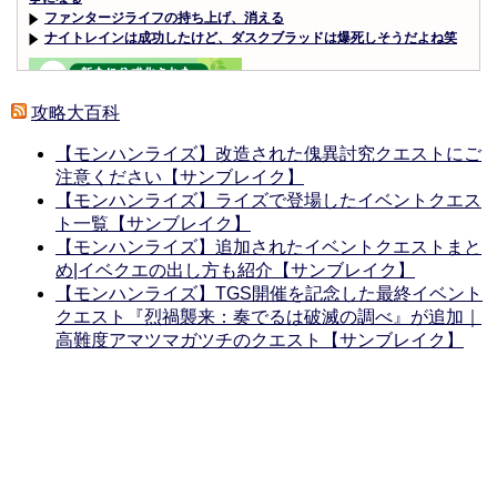
ファンタージライフの持ち上げ、消える
ナイトレインは成功したけど、ダスクブラッドは爆死しそうだよね笑
攻略大百科
【モンハンライズ】改造された傀異討究クエストにご
Powered by livedoor 相互RSS
注意ください【サンブレイク】
【モンハンライズ】ライズで登場したイベントクエス
ト一覧【サンブレイク】
【モンハンライズ】追加されたイベントクエストまと
め|イベクエの出し方も紹介【サンブレイク】
【モンハンライズ】TGS開催を記念した最終イベント
クエスト『烈禍襲来：奏でるは破滅の調べ』が追加｜
高難度アマツマガツチのクエスト【サンブレイク】