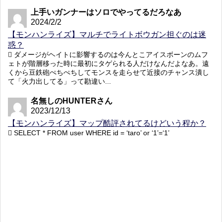
上手いガンナーはソロでやってるだろなあ
2024/2/2
【モンハンライズ】マルチでライトボウガン担ぐのは迷
惑？
ダメージがヘイトに影響するのは今んとこアイスボーンのムフ
ェトが階層移った時に最初にタゲられる人だけなんだよなあ。遠
くから豆鉄砲ぺちぺちしてモンスを走らせて近接のチャンス潰し
て「火力出してる」って勘違い...
名無しのHUNTERさん
2023/12/13
【モンハンライズ】マップ酷評されてるけどいう程か？
SELECT * FROM user WHERE id = ‘taro’ or ‘1’=‘1’