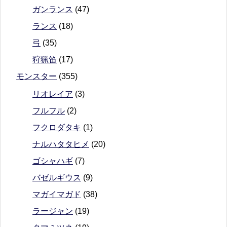
ガンランス
(47)
ランス
(18)
弓
(35)
狩猟笛
(17)
モンスター
(355)
リオレイア
(3)
フルフル
(2)
フクロダタキ
(1)
ナルハタタヒメ
(20)
ゴシャハギ
(7)
バゼルギウス
(9)
マガイマガド
(38)
ラージャン
(19)