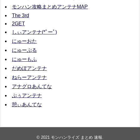
モンハン攻略まとめアンテナMAP
The 3rd
2GET
しぃアンテナ(*ﾟーﾟ)
にゅーおた
にゅーぷる
にゅーもふ
だめぽアンテナ
ねらーアンテナ
アナグロあんてな
ぷぅアンテナ
憩ぃあんてな
© 2021
モンハンライズ まとめ 速報
.