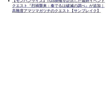
【モンハンライズ】TGS開催を記念した最終イベント
クエスト『烈禍襲来：奏でるは破滅の調べ』が追加｜
高難度アマツマガツチのクエスト【サンブレイク】