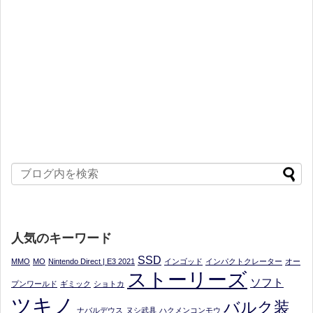
人気のキーワード
SSD
MMO
MO
Nintendo Direct | E3 2021
インゴッド
インパクトクレーター
オー
ストーリーズ
ソフト
プンワールド
ギミック
ショトカ
ツキノ
バルク装
ナバルデウス
ヌシ武具
ハクメンコンモウ