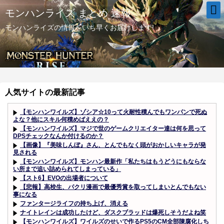
モンハンライズ まとめ 速報
モンハンライズの情報をいち早くお届けします!
人気サイトの最新記事
【モンハンワイルズ】ゾシア☆10って火耐性積んでもワンパンで死ぬ
よな？他にスキル何積めばええの？
【モンハンワイルズ】マジで世のゲームクリエイター達は何を思って
DPSチェックなんか付けるのか？
【画像】『美味しんぼ』さん、とんでもなく頭がおかしいキャラが発
見される
【モンハンワイルズ】モンハン最新作「私たちはもうどうにもならな
い所まで追い詰められてしまっている」
【スト6】EVOの出場者について
【悲報】高校生、パクリ漫画で最優秀賞を取ってしまいとんでもない
事になる
ファンタージライフの持ち上げ、消える
ナイトレインは成功したけど、ダスクブラッドは爆死しそうだよね笑
【モンハンワイルズ】ワイルズのせいで作るPS5のCM全部陳腐化しち