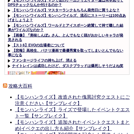
【モンハンワイルズ】マジで世のゲームクリエイター達は何を思って
DPSチェックなんか付けるのか？
【モンハンワイルズ】マスターランクもちろん発売日に買うよな？
【モンハンワイルズ】モンハンワイルズ、流石にストーリーは100点あ
げましょうよ？
【モンハンワイルズ】ワールドとアイスボーン絶賛して持て囃した結
果がワイルズなのか？
【画像】『美味しんぼ』さん、とんでもなく頭がおかしいキャラが発
見される
【スト6】EVOの出場者について
【悲報】高校生、パクリ漫画で最優秀賞を取ってしまいとんでもない
事になる
ファンタージライフの持ち上げ、消える
ナイトレインは成功したけど、ダスクブラッドは爆死しそうだよね笑
攻略大百科
【モンハンライズ】改造された傀異討究クエストにご
Powered by livedoor 相互RSS
注意ください【サンブレイク】
【モンハンライズ】ライズで登場したイベントクエス
ト一覧【サンブレイク】
【モンハンライズ】追加されたイベントクエストまと
め|イベクエの出し方も紹介【サンブレイク】