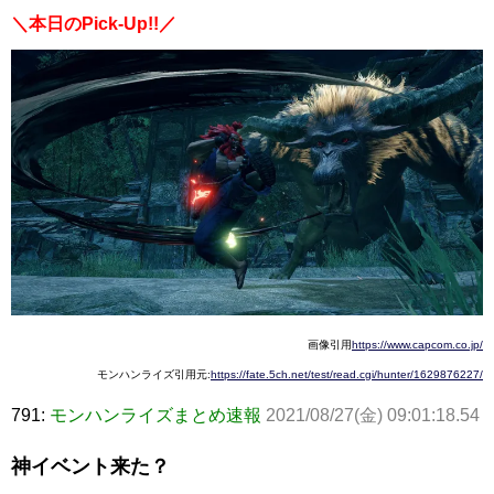
＼本日のPick-Up!!／
画像引用
https://www.capcom.co.jp/
モンハンライズ引用元:
https://fate.5ch.net/test/read.cgi/hunter/1629876227/
791:
モンハンライズまとめ速報
2021/08/27(金) 09:01:18.54
神イベント来た？