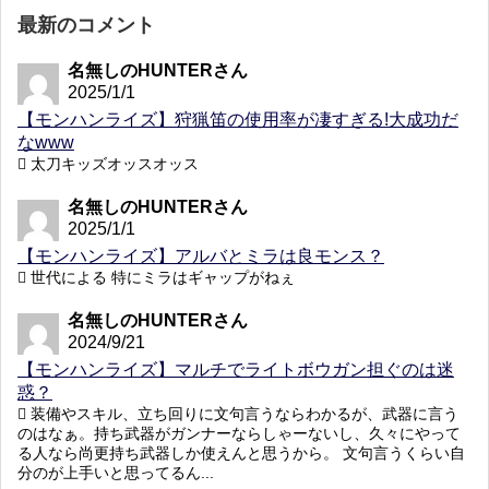
最新のコメント
名無しのHUNTERさん
2025/1/1
【モンハンライズ】狩猟笛の使用率が凄すぎる!大成功だ
なwww
太刀キッズオッスオッス
名無しのHUNTERさん
2025/1/1
【モンハンライズ】アルバとミラは良モンス？
世代による 特にミラはギャップがねぇ
名無しのHUNTERさん
2024/9/21
【モンハンライズ】マルチでライトボウガン担ぐのは迷
惑？
装備やスキル、立ち回りに文句言うならわかるが、武器に言う
のはなぁ。持ち武器がガンナーならしゃーないし、久々にやって
る人なら尚更持ち武器しか使えんと思うから。 文句言うくらい自
分のが上手いと思ってるん...