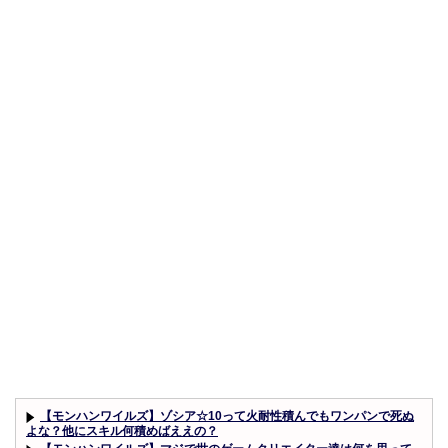
【モンハンワイルズ】ゾシア☆10って火耐性積んでもワンパンで死ぬ
よな？他にスキル何積めばええの？