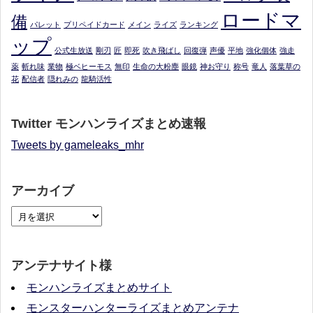
ロードマ
備
パレット
プリペイドカード
メイン
ライズ
ランキング
ップ
公式生放送
剛刃
匠
即死
吹き飛ばし
回復弾
声優
平地
強化個体
強走
薬
斬れ味
業物
極ベヒーモス
無印
生命の大粉塵
眼鏡
神お守り
称号
竜人
落葉草の
花
配信者
隠れみの
龍騎活性
Twitter モンハンライズまとめ速報
Tweets by gameleaks_mhr
アーカイブ
アンテナサイト様
モンハンライズまとめサイト
モンスターハンターライズまとめアンテナ