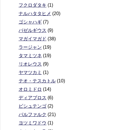
フクロダタキ
(1)
ナルハタタヒメ
(20)
ゴシャハギ
(7)
バゼルギウス
(9)
マガイマガド
(38)
ラージャン
(19)
タマミツネ
(19)
リオレウス
(9)
ヤマツカミ
(1)
テオ・テスカトル
(10)
オロミドロ
(14)
ディアブロス
(6)
ビシュテンゴ
(2)
バルファルク
(21)
ヨツミワドウ
(1)