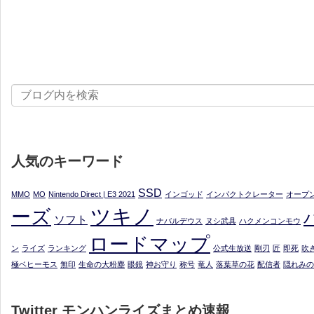
人気のキーワード
SSD
MMO
MO
Nintendo Direct | E3 2021
インゴッド
インパクトクレーター
オープ
ツキノ
ーズ
ソフト
ナバルデウス
ヌシ武具
ハクメンコンモウ
ロードマップ
ン
ライズ
ランキング
公式生放送
剛刃
匠
即死
吹
極ベヒーモス
無印
生命の大粉塵
眼鏡
神お守り
称号
竜人
落葉草の花
配信者
隠れみの
Twitter モンハンライズまとめ速報