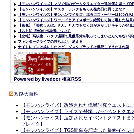
【モンハンワイルズ】マジで世のゲームクリエイター達は何を思ってD
【モンハンワイルズ】マスターランクもちろん発売日に買うよな？
【モンハンワイルズ】モンハンワイルズ、流石にストーリーは100点あ
【モンハンワイルズ】ワールドとアイスボーン絶賛して持て囃した結果
【画像】『美味しんぼ』さん、とんでもなく頭がおかしいキャラが発見
【スト6】EVOの出場者について
【悲報】高校生、パクリ漫画で最優秀賞を取ってしまいとんでもない事
ファンタージライフの持ち上げ、消える
ナイトレインは成功したけど、ダスクブラッドは爆死しそうだよね笑
Powered by livedoor 相互RSS
攻略大百科
【モンハンライズ】改造された傀異討究クエストに
【モンハンライズ】ライズで登場したイベントクエ
【モンハンライズ】追加されたイベントクエストまと
ブレイク】
【モンハンライズ】TGS開催を記念した最終イベン