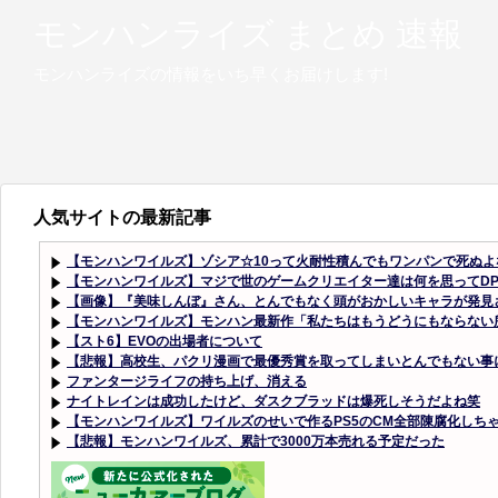
モンハンライズ まとめ 速報
モンハンライズの情報をいち早くお届けします!
人気サイトの最新記事
【モンハンワイルズ】ゾシア☆10って火耐性積んでもワンパンで死ぬ
【モンハンワイルズ】マジで世のゲームクリエイター達は何を思ってD
【画像】『美味しんぼ』さん、とんでもなく頭がおかしいキャラが発見
【モンハンワイルズ】モンハン最新作「私たちはもうどうにもならない
【スト6】EVOの出場者について
【悲報】高校生、パクリ漫画で最優秀賞を取ってしまいとんでもない事
ファンタージライフの持ち上げ、消える
ナイトレインは成功したけど、ダスクブラッドは爆死しそうだよね笑
【モンハンワイルズ】ワイルズのせいで作るPS5のCM全部陳腐化しち
【悲報】モンハンワイルズ、累計で3000万本売れる予定だった