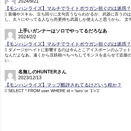
2024/9/21
【モンハンライズ】マルチでライトボウガン担ぐのは迷惑？
装備やスキル、立ち回りに文句言うならわかるが、武器に言うのは
し、久々にやってる人なら尚更持ち武器しか使えんと思うから。 文句
上手いガンナーはソロでやってるだろなあ
2024/2/2
【モンハンライズ】マルチでライトボウガン担ぐのは迷惑？
ダメージがヘイトに影響するのは今んとこアイスボーンのムフェト
なんだよなあ。遠くから豆鉄砲ぺちぺちしてモンスを走らせて近接
い...
名無しのHUNTERさん
2023/12/13
【モンハンライズ】マップ酷評されてるけどいう程か？
SELECT * FROM user WHERE id = ‘taro’ or ‘1’=‘1’