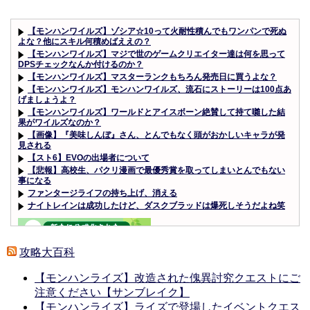
【モンハンワイルズ】ゾシア☆10って火耐性積んでもワンパンで死ぬ
よな？他にスキル何積めばええの？
【モンハンワイルズ】マジで世のゲームクリエイター達は何を思って
DPSチェックなんか付けるのか？
【モンハンワイルズ】マスターランクもちろん発売日に買うよな？
【モンハンワイルズ】モンハンワイルズ、流石にストーリーは100点あ
げましょうよ？
【モンハンワイルズ】ワールドとアイスボーン絶賛して持て囃した結
果がワイルズなのか？
【画像】『美味しんぼ』さん、とんでもなく頭がおかしいキャラが発
見される
【スト6】EVOの出場者について
【悲報】高校生、パクリ漫画で最優秀賞を取ってしまいとんでもない
事になる
ファンタージライフの持ち上げ、消える
ナイトレインは成功したけど、ダスクブラッドは爆死しそうだよね笑
攻略大百科
【モンハンライズ】改造された傀異討究クエストにご
Powered by livedoor 相互RSS
注意ください【サンブレイク】
【モンハンライズ】ライズで登場したイベントクエス