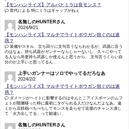
【モンハンライズ】アルバとミラは良モンス？
世代による 特にミラはギャップがねぇ
名無しのHUNTERさん
2024/9/21
【モンハンライズ】マルチでライトボウガン担ぐのは迷
惑？
装備やスキル、立ち回りに文句言うならわかるが、武器に言う
のはなぁ。持ち武器がガンナーならしゃーないし、久々にやって
る人なら尚更持ち武器しか使えんと思うから。 文句言うくらい自
分のが上手いと思ってるん...
上手いガンナーはソロでやってるだろなあ
2024/2/2
【モンハンライズ】マルチでライトボウガン担ぐのは迷
惑？
ダメージがヘイトに影響するのは今んとこアイスボーンのムフ
ェトが階層移った時に最初にタゲられる人だけなんだよなあ。遠
くから豆鉄砲ぺちぺちしてモンスを走らせて近接のチャンス潰し
て「火力出してる」って勘違い...
名無しのHUNTERさん