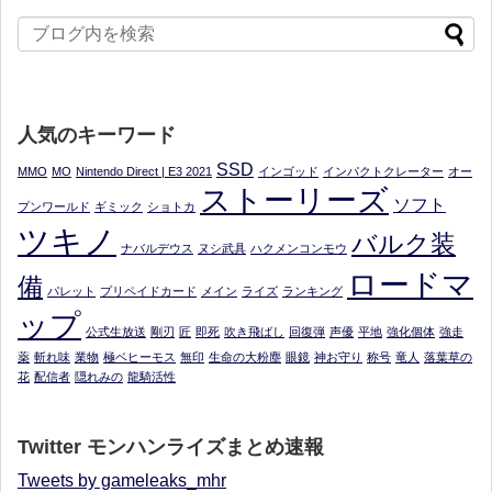
人気のキーワード
SSD
MMO
MO
Nintendo Direct | E3 2021
インゴッド
インパクトクレーター
オー
ストーリーズ
ソフト
プンワールド
ギミック
ショトカ
ツキノ
バルク装
ナバルデウス
ヌシ武具
ハクメンコンモウ
ロードマ
備
パレット
プリペイドカード
メイン
ライズ
ランキング
ップ
公式生放送
剛刃
匠
即死
吹き飛ばし
回復弾
声優
平地
強化個体
強走
薬
斬れ味
業物
極ベヒーモス
無印
生命の大粉塵
眼鏡
神お守り
称号
竜人
落葉草の
花
配信者
隠れみの
龍騎活性
Twitter モンハンライズまとめ速報
Tweets by gameleaks_mhr