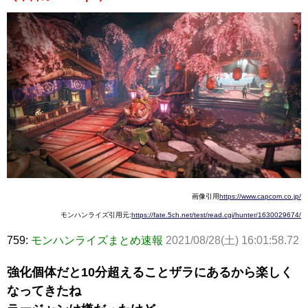
画像引用
https://www.capcom.co.jp/
モンハンライズ引用元:
https://fate.5ch.net/test/read.cgi/hunter/1630029674/
759:
モンハンライズまとめ速報
2021/08/28(土) 16:01:58.72
強化個体だと10分超えることザラにあるから楽しく
なってきたね