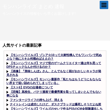
モンハンライズ まとめ 速報
モンハンライズの情報をいち早くお届けします!
人気サイトの最新記事
【モンハンワイルズ】ゾシア☆10って火耐性積んでもワンパンで死ぬ
よな？他にスキル何積めばええの？
【モンハンワイルズ】マジで世のゲームクリエイター達は何を思って
DPSチェックなんか付けるのか？
【画像】『美味しんぼ』さん、とんでもなく頭がおかしいキャラが発
見される
【モンハンワイルズ】モンハン最新作「私たちはもうどうにもならな
い所まで追い詰められてしまっている」
【スト6】EVOの出場者について
【悲報】高校生、パクリ漫画で最優秀賞を取ってしまいとんでもない
事になる
ファンタージライフの持ち上げ、消える
ナイトレインは成功したけど、ダスクブラッドは爆死しそうだよね笑
【モンハンワイルズ】ワイルズのせいで作るPS5のCM全部陳腐化しち