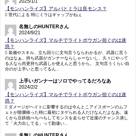
2025/1/1
【モンハンライズ】アルバとミラは良モンス？
世代による 特にミラはギャップがねぇ
名無しのHUNTERさん
2024/9/21
【モンハンライズ】マルチでライトボウガン担ぐのは迷
惑？
装備やスキル、立ち回りに文句言うならわかるが、武器に言う
のはなぁ。持ち武器がガンナーならしゃーないし、久々にやって
る人なら尚更持ち武器しか使えんと思うから。 文句言うくらい自
分のが上手いと思ってるん...
上手いガンナーはソロでやってるだろなあ
2024/2/2
【モンハンライズ】マルチでライトボウガン担ぐのは迷
惑？
ダメージがヘイトに影響するのは今んとこアイスボーンのムフ
ェトが階層移った時に最初にタゲられる人だけなんだよなあ。遠
くから豆鉄砲ぺちぺちしてモンスを走らせて近接のチャンス潰し
て「火力出してる」って勘違い...
名無しのHUNTERさん