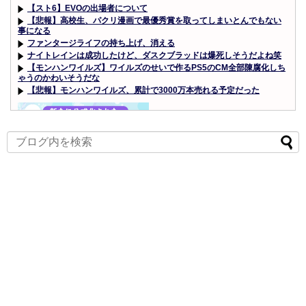
【スト6】EVOの出場者について
【悲報】高校生、パクリ漫画で最優秀賞を取ってしまいとんでもない
事になる
ファンタージライフの持ち上げ、消える
ナイトレインは成功したけど、ダスクブラッドは爆死しそうだよね笑
【モンハンワイルズ】ワイルズのせいで作るPS5のCM全部陳腐化しち
ゃうのかわいそうだな
【悲報】モンハンワイルズ、累計で3000万本売れる予定だった
Powered by livedoor 相互RSS