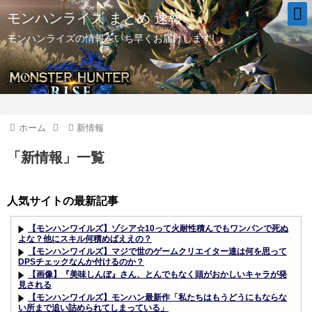
モンハンライズ まとめ 速報
モンハンライズの情報をいち早くお届けします!
ホーム
新情報
「
新情報
」
一覧
人気サイトの最新記事
【モンハンワイルズ】ゾシア☆10って火耐性積んでもワンパンで死ぬ
よな？他にスキル何積めばええの？
【モンハンワイルズ】マジで世のゲームクリエイター達は何を思って
DPSチェックなんか付けるのか？
【画像】『美味しんぼ』さん、とんでもなく頭がおかしいキャラが発
見される
【モンハンワイルズ】モンハン最新作「私たちはもうどうにもならな
い所まで追い詰められてしまっている」