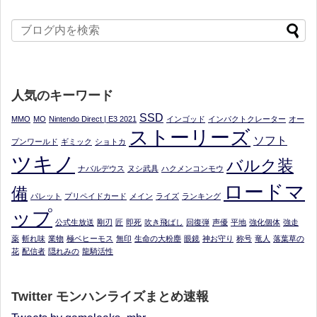
人気のキーワード
SSD
MMO
MO
Nintendo Direct | E3 2021
インゴッド
インパクトクレーター
オー
ストーリーズ
ソフト
プンワールド
ギミック
ショトカ
ツキノ
バルク装
ナバルデウス
ヌシ武具
ハクメンコンモウ
ロードマ
備
パレット
プリペイドカード
メイン
ライズ
ランキング
ップ
公式生放送
剛刃
匠
即死
吹き飛ばし
回復弾
声優
平地
強化個体
強走
薬
斬れ味
業物
極ベヒーモス
無印
生命の大粉塵
眼鏡
神お守り
称号
竜人
落葉草の
花
配信者
隠れみの
龍騎活性
Twitter モンハンライズまとめ速報