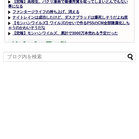
【悲報】高校生、パクリ漫画で最優秀賞を取ってしまいとんでもない
事になる
ファンタージライフの持ち上げ、消える
ナイトレインは成功したけど、ダスクブラッドは爆死しそうだよね笑
【モンハンワイルズ】ワイルズのせいで作るPS5のCM全部陳腐化しち
ゃうのかわいそうだな
【悲報】モンハンワイルズ、累計で3000万本売れる予定だった
Powered by livedoor 相互RSS