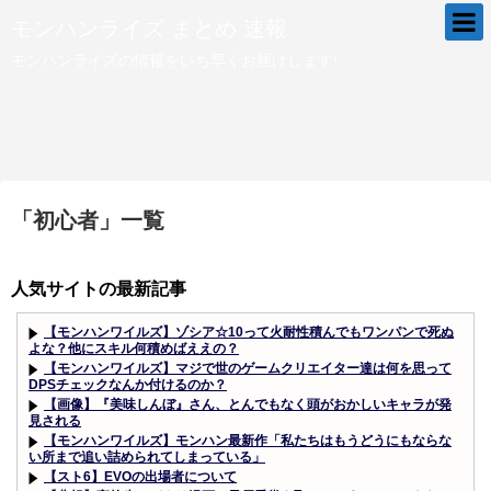
モンハンライズ まとめ 速報
モンハンライズの情報をいち早くお届けします!
「
初心者
」
一覧
人気サイトの最新記事
【モンハンワイルズ】ゾシア☆10って火耐性積んでもワンパンで死ぬ
よな？他にスキル何積めばええの？
【モンハンワイルズ】マジで世のゲームクリエイター達は何を思って
DPSチェックなんか付けるのか？
【画像】『美味しんぼ』さん、とんでもなく頭がおかしいキャラが発
見される
【モンハンワイルズ】モンハン最新作「私たちはもうどうにもならな
い所まで追い詰められてしまっている」
【スト6】EVOの出場者について