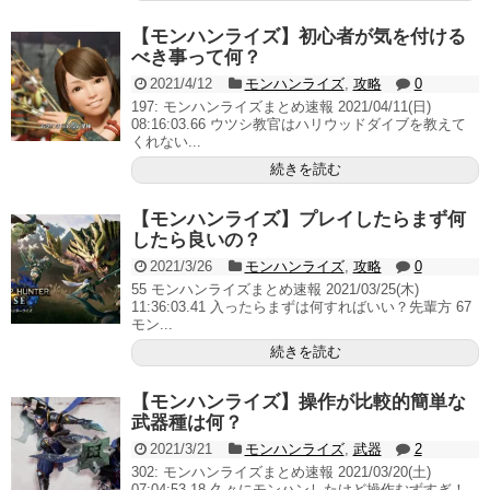
【モンハンライズ】初心者が気を付ける
べき事って何？
2021/4/12
モンハンライズ
,
攻略
0
197: モンハンライズまとめ速報 2021/04/11(日)
08:16:03.66 ウツシ教官はハリウッドダイブを教えて
くれない...
続きを読む
【モンハンライズ】プレイしたらまず何
したら良いの？
2021/3/26
モンハンライズ
,
攻略
0
55 モンハンライズまとめ速報 2021/03/25(木)
11:36:03.41 入ったらまずは何すればいい？先輩方 67
モン...
続きを読む
【モンハンライズ】操作が比較的簡単な
武器種は何？
2021/3/21
モンハンライズ
,
武器
2
302: モンハンライズまとめ速報 2021/03/20(土)
07:04:53.18 久々にモンハンしたけど操作むずすぎ！