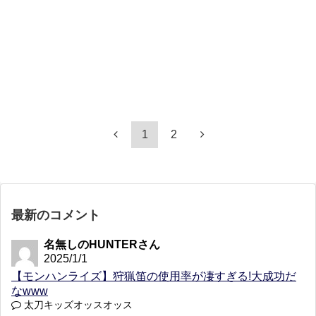
1
2
最新のコメント
名無しのHUNTERさん
2025/1/1
【モンハンライズ】狩猟笛の使用率が凄すぎる!大成功だ
なwww
太刀キッズオッスオッス