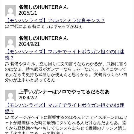
名無しのHUNTERさん
2025/1/1
【モンハンライズ】アルバとミラは良モンス？
世代による 特にミラはギャップがねぇ
名無しのHUNTERさん
2024/9/21
【モンハンライズ】マルチでライトボウガン担ぐのは迷
惑？
装備やスキル、立ち回りに文句言うならわかるが、武器に言う
のはなぁ。持ち武器がガンナーならしゃーないし、久々にやって
る人なら尚更持ち武器しか使えんと思うから。 文句言うくらい自
分のが上手いと思ってるん...
上手いガンナーはソロでやってるだろなあ
2024/2/2
【モンハンライズ】マルチでライトボウガン担ぐのは迷
惑？
ダメージがヘイトに影響するのは今んとこアイスボーンのムフ
ェトが階層移った時に最初にタゲられる人だけなんだよなあ。遠
くから豆鉄砲ぺちぺちしてモンスを走らせて近接のチャンス潰し
て「火力出してる」って勘違い...