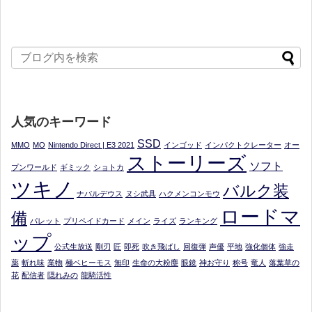
人気のキーワード
SSD
MMO
MO
Nintendo Direct | E3 2021
インゴッド
インパクトクレーター
オー
ストーリーズ
ソフト
プンワールド
ギミック
ショトカ
ツキノ
バルク装
ナバルデウス
ヌシ武具
ハクメンコンモウ
ロードマ
備
パレット
プリペイドカード
メイン
ライズ
ランキング
ップ
公式生放送
剛刃
匠
即死
吹き飛ばし
回復弾
声優
平地
強化個体
強走
薬
斬れ味
業物
極ベヒーモス
無印
生命の大粉塵
眼鏡
神お守り
称号
竜人
落葉草の
花
配信者
隠れみの
龍騎活性