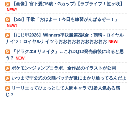
【画像】宮下愛(16歳・Gカップ)【ラブライブ！虹ヶ咲】
NEW!
【SS】千歌「おはよー！今日も練習がんばるぞー！」
NEW!
【にじ甲2026】Winners準決勝第2試合：朝晴 - ロイヤル
ナイツ！ロイヤルナイツうおおおおおおおおおおお
NEW!
『ドラクエ9 リメイク』←これDQ12発売前後に出ると思
う？
NEW!
ポケモン×ジャンプコラボ、全作品のイラストが公開
いつまで非公式の欠陥パッチが世にまかり通ってるんだよ
リーリエってひょっとして人間キャラで1番人気ある感
じ？