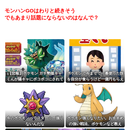
モンハンGOはわりと続きそう
でもあまり話題にならないのはなんで？
【悲報】ポケモン ガチ勢陰キャ
ポケモンで今までで一番使った技
くんが陽キャにボコボコにされて
を自分が食らうけど一億円もらえ
る話をDLCで実装して大荒れ
るボタン
今のポケモンってスターミー強く
ポケモン強くなりたい。おすすめ
ないんだな
の強い戦法、ポケモンなど教え
て？