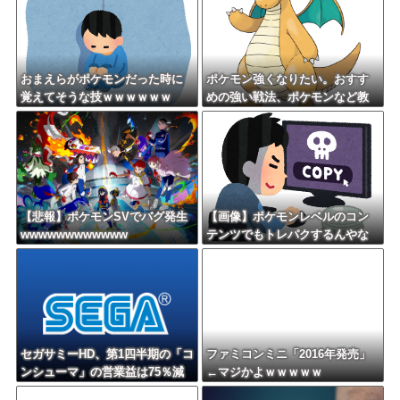
おまえらがポケモンだった時に
ポケモン強くなりたい。おすす
覚えてそうな技ｗｗｗｗｗｗ
めの強い戦法、ポケモンなど教
えて？
【悲報】ポケモンSVでバグ発生
【画像】ポケモンレベルのコン
wwwwwwwwwwww
テンツでもトレパクするんやな
セガサミーHD、第1四半期の「コ
ファミコンミニ「2016年発売」
ンシューマ」の営業益は75％減
←マジかよｗｗｗｗｗ
の13億円 主力タイトルを下期