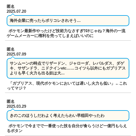
匿名
2025.07.20
海外企業に売ったらポリコレされそう…
ポケモン最新作やったけど技術力なさすぎﾜﾛﾀじゃね？海外の一流
ゲームメーカーに権利を売ってしまえばいいのに
匿名
2025.07.09
サンムーンの時点でリザードン、ジャローダ、レパルダス、ダゲ
キ、サザンドラ、ニドクインetc……コイツら以外にもガブリアス
よりも早く火力も出る奴は大...
「ガブリアス、現代ポケモンにおいては遅いし火力も低い」←これ
ってマジ？
匿名
2025.03.29
きのこのほうしだわよく考えたらわい早稲田やったわ
ポケモンで今までで一番使った技を自分が食らうけど一億円もらえ
るボタン