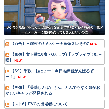
ポケモン最新作やったけど技術力なさすぎﾜﾛﾀじゃね？海外の一流ゲ
ームメーカーに権利を売ってしまえばいいのに
【百合】日曜夜のミミ×シーナ画像スレその7
NEW!
【画像】宮下愛(16歳・Gカップ)【ラブライブ！虹ヶ
咲】
NEW!
【SS】千歌「おはよー！今日も練習がんばるぞ
ー！」
NEW!
【画像】『美味しんぼ』さん、とんでもなく頭がお
かしいキャラが発見される
【スト6】EVOの出場者について