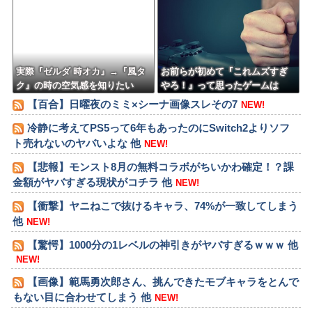
投入予定
実際『ゼルダ 時オカ』→『風タ
お前らが初めて『これムズすぎ
ク』の時の空気感を知りたい
やろ！』って思ったゲームは
何？
【百合】日曜夜のミミ×シーナ画像スレその7
NEW!
冷静に考えてPS5って6年もあったのにSwitch2よりソフ
ト売れないのヤバいよな 他
NEW!
【悲報】モンスト8月の無料コラボがちいかわ確定！？課
金額がヤバすぎる現状がコチラ 他
NEW!
【衝撃】ヤニねこで抜けるキャラ、74%が一致してしまう
他
NEW!
【驚愕】1000分の1レベルの神引きがヤバすぎるｗｗｗ 他
NEW!
【画像】範馬勇次郎さん、挑んできたモブキャラをとんで
もない目に合わせてしまう 他
NEW!