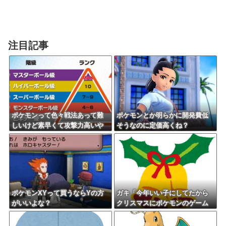
注目記事
ポケモンって色々戦法あって難
ポケモンとか明らかに開発費低
しいけど素早くて攻撃力高いや
そうなのに定価高くね？
つだけでパーティ組んだら適当
にやっても勝てるんじゃね？
ポケモンXYって買うならYの方
ガキ「今年いい子にしてたから
がいいよな？
クリスマスにポケモンのゲーム
欲しい」←これ