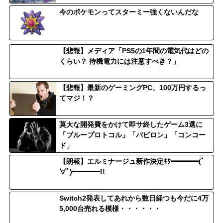
今のポケモンってスターミー強くないんだな
【悲報】メディア「PS5の1年間の電気代はどの
くらい？ 待機電力には注意すべき？」
【悲報】最新のゲーミングPC、100万円するっ
てマジ！？
莫大な開発費をかけて即サ終したゲーム3選に
「ブループロトコル」「バビロン」「コンコー
ド」
【朗報】エルミナージュ新作決定ｷﾀ━━━━(ﾟ
∀ﾟ)━━━━!!
Switch2発表してあれから数日経つも今だに4万
5,000台売れる模様・・・・・・