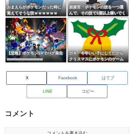
おまえらがポケモンだった時に
面接官「ポケモンの技を一つ選
覚えてそうな技ｗｗｗｗｗｗ
んで、その技で1億以上稼いでく
ださい」
【悲報】ポケモンSVでバグ発生
ガキ「今年いい子にしてたから
wwwwwwwwwwww
クリスマスにポケモンのゲーム
欲しい」←これ
X
Facebook
はてブ
LINE
コピー
コメント
コメントを書き込む