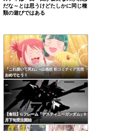
だな～とは思うけどたしかに同じ種
類の遊びではある
『これ描いて死ね』6話感想 初コミティア完売
おめでとう！
【食玩】Gフレーム「デスティニーガンダム」8
月下旬受注開始