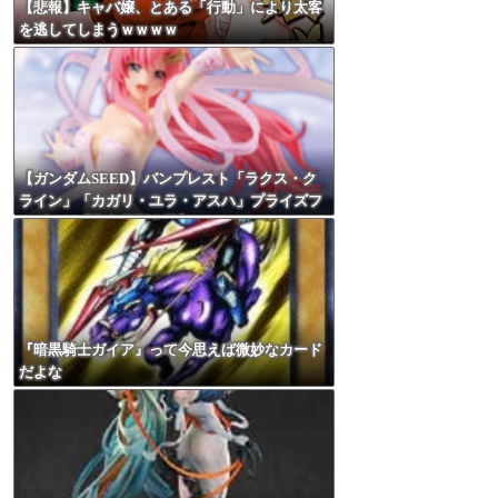
【悲報】キャバ嬢、とある「行動」により太客
を逃してしまうｗｗｗｗ
【ガンダムSEED】バンプレスト「ラクス・ク
ライン」「カガリ・ユラ・アスハ」プライズフ
ィギュア【彩色原型公開】
『暗黒騎士ガイア』って今思えば微妙なカード
だよな