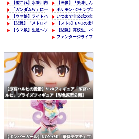
【艦これ】水着川内さん 他
【画像】『美味しんぼ』さん、とんでもなく
「ガンダムW」に一人クソダサい機体がいるよな
ポケモン×ジャンプコラボ、全作品のイラス
【ウマ娘】ライトハロー × 島風衣装とかいう凶悪すぎる組み合わせｗ
いつまで非公式の欠陥パッチが世にまかり通
【悲報】「メトロイドプライム4」 新品が2999円に…
【スト6】EVOの出場者について
【ウマ娘】生足ヘソだしマーメイドな水着ダンツ「あぁ～、好き」
【悲報】高校生、パクリ漫画で最優秀賞を取
ファンタージライフの持ち上げ、消える
ナイトレインは成功したけど、ダスクブラッ
リーリエってひょっとして人間キャラで1番
【涼宮ハルヒの憂鬱】Vivitフィギュア「涼宮ハ
ルヒ」プライズフィギュア【彩色原型公開】
【ボンバーガール】KONAMI「最愛チアモ」プ