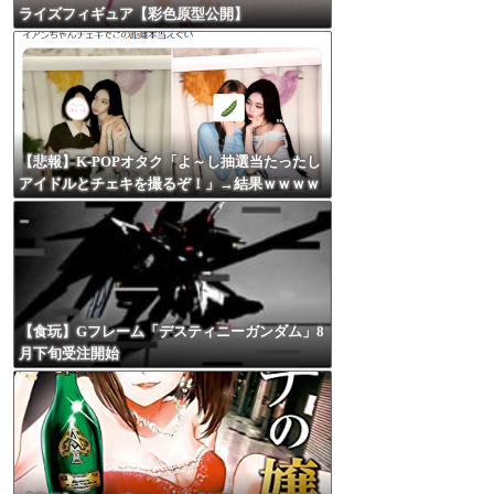
ライズフィギュア【彩色原型公開】
【悲報】K-POPオタク「よ～し抽選当たったし
アイドルとチェキを撮るぞ！」→結果ｗｗｗｗ
【食玩】Gフレーム「デスティニーガンダム」8
月下旬受注開始