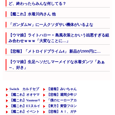
ど、終わったらみんな何してる？
【艦これ】水着川内さん 他
「ガンダムW」に一人クソダサい機体がいるよな
【ウマ娘】ライトハロー × 島風衣装とかいう凶悪すぎる組
み合わせｗｗｗ「大変なことに…」
【悲報】「メトロイドプライム4」 新品が2999円に…
【ウマ娘】生足ヘソだしマーメイドな水着ダンツ「あぁ
～、好き」
Switch カルドセプト ザ ファースト 1,858 本
【速報】みいちゃん、最後はママの背中で温
【艦これ】オオヤマトウサギ 他
【悲報】週間少年ジャンプのグッズ(43億円
【艦これ】VautourちゃんはE5に入れると強いと聞いたけど どれく
「僕のヒーローアカデミア」特別短編「I am 
【艦これ】E5ヌルイとかいう風説には騙されないぞ スキャンプくら
【東方】黄昏フロンティアの新作はまだかの
【艦これ】イベントぼちぼち終わらせてる人増えてるけど、終わった
【悲報】ＡＩ、ガチで漫画家を駆逐するレベ