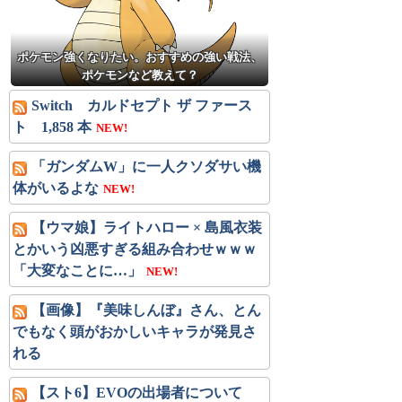
ポケモン強くなりたい。おすすめの強い戦法、
ポケモンなど教えて？
Switch カルドセプト ザ ファース
ト 1,858 本
NEW!
「ガンダムW」に一人クソダサい機
体がいるよな
NEW!
【ウマ娘】ライトハロー × 島風衣装
とかいう凶悪すぎる組み合わせｗｗｗ
「大変なことに…」
NEW!
【画像】『美味しんぼ』さん、とん
でもなく頭がおかしいキャラが発見さ
れる
【スト6】EVOの出場者について