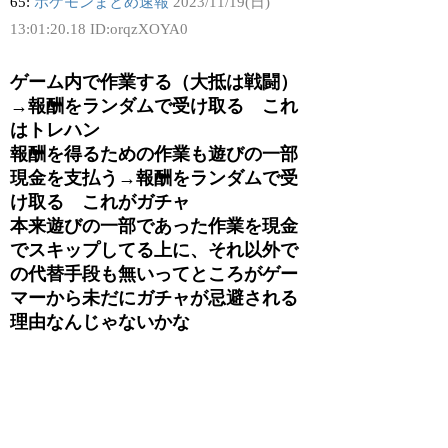
65:
ポケモンまとめ速報
2023/11/19(日)
13:01:20.18 ID:orqzXOYA0
ゲーム内で作業する（大抵は戦闘）
→報酬をランダムで受け取る これ
はトレハン
報酬を得るための作業も遊びの一部
現金を支払う→報酬をランダムで受
け取る これがガチャ
本来遊びの一部であった作業を現金
でスキップしてる上に、それ以外で
の代替手段も無いってところがゲー
マーから未だにガチャが忌避される
理由なんじゃないかな