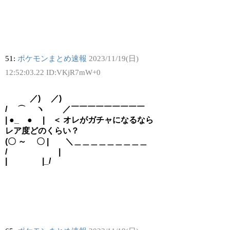
51:
ポケモンまとめ速報
2023/11/19(日)
12:52:03.22 ID:VKjR7mW+0
／) ／)
/ ⌒ ヽ ／￣￣￣￣￣￣￣￣￣
| ●_ ● | ＜ オレがガチャになるなら
レア度どのくらい？
(〇 ～ 〇 | ＼＿＿＿＿＿＿＿＿＿
/ |
| |_/