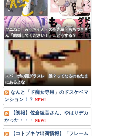
ヤニねこ・みぃちゃん・のあ先輩・もちづきさ
ん「結婚してください！」←どうする？
スパロボの顔グラスレ 誰？ってなるのもたま
にあるよな
なんと「ド痴女専用」のドスケベマ
ンション！？
NEW!
【朗報】佐倉綾音さん、やはりデカ
かった・・・
NEW!
【コトブキヤ出荷情報】「フレーム