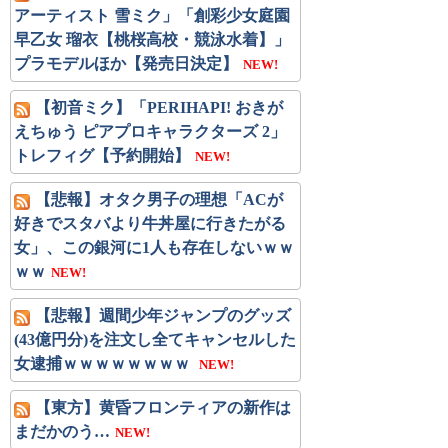
アーティスト 雪ミク」「創彩少女庭園
早乙女 瑠衣【桃桜高校・競泳水着】」
プラモデルほか【発売日決定】
NEW!
【初音ミク】「PERIHAPI! おきが
えちゅう ピアプロキャラクターズ 2」
トレフィグ【予約開始】
NEW!
【悲報】オタク男子の理想「ACが
好きでスタバより牛丼屋に行きたがる
女」、この銀河に1人も存在しないｗｗ
ｗｗ
NEW!
【悲報】週間少年ジャンプのグッズ
(43億円分)を注文し全てキャンセルした
女逮捕ｗｗｗｗｗｗｗｗ
NEW!
【東方】黄昏フロンティアの新作は
まだかのう…
NEW!