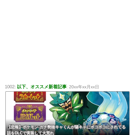
1002:
以下、オススメ新着記事
: 20xx年xx月xx日
【悲報】ポケモン ガチ勢陰キャくんが陽キャにボコボコにされてる
話をDLCで実装して大荒れ