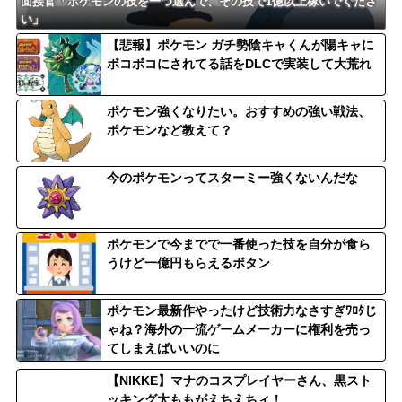
面接官「ポケモンの技を一つ選んで、その技で1億以上稼いでくださ
い」
【悲報】ポケモン ガチ勢陰キャくんが陽キャに
ボコボコにされてる話をDLCで実装して大荒れ
ポケモン強くなりたい。おすすめの強い戦法、
ポケモンなど教えて？
今のポケモンってスターミー強くないんだな
ポケモンで今までで一番使った技を自分が食ら
うけど一億円もらえるボタン
ポケモン最新作やったけど技術力なさすぎﾜﾛﾀじ
ゃね？海外の一流ゲームメーカーに権利を売っ
てしまえばいいのに
【NIKKE】マナのコスプレイヤーさん、黒スト
ッキング太ももがえちえちィ！