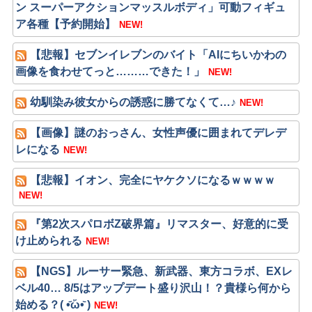
ン スーパーアクションマッスルボディ」可動フィギュ
ア各種【予約開始】
NEW!
【悲報】セブンイレブンのバイト「AIにちいかわの
画像を食わせてっと………できた！」
NEW!
幼馴染み彼女からの誘惑に勝てなくて…♪
NEW!
【画像】謎のおっさん、女性声優に囲まれてデレデ
レになる
NEW!
【悲報】イオン、完全にヤケクソになるｗｗｗｗ
NEW!
『第2次スパロボZ破界篇』リマスター、好意的に受
け止められる
NEW!
【NGS】ルーサー緊急、新武器、東方コラボ、EXレ
ベル40… 8/5はアップデート盛り沢山！？貴様ら何から
始める？( •᷄ὤ•᷅ )
NEW!