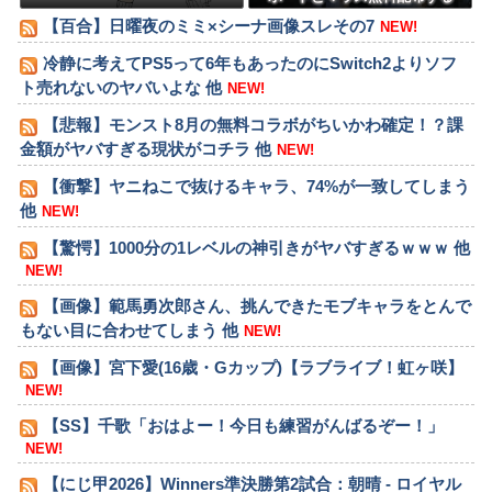
よ→結果
【百合】日曜夜のミミ×シーナ画像スレその7
NEW!
冷静に考えてPS5って6年もあったのにSwitch2よりソフ
ト売れないのヤバいよな 他
NEW!
【悲報】モンスト8月の無料コラボがちいかわ確定！？課
金額がヤバすぎる現状がコチラ 他
NEW!
【衝撃】ヤニねこで抜けるキャラ、74%が一致してしまう
他
NEW!
【驚愕】1000分の1レベルの神引きがヤバすぎるｗｗｗ 他
NEW!
【画像】範馬勇次郎さん、挑んできたモブキャラをとんで
もない目に合わせてしまう 他
NEW!
【画像】宮下愛(16歳・Gカップ)【ラブライブ！虹ヶ咲】
NEW!
【SS】千歌「おはよー！今日も練習がんばるぞー！」
NEW!
【にじ甲2026】Winners準決勝第2試合：朝晴 - ロイヤル