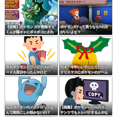
【悲報】ポケモン ガチ勢陰キャ
ポケモンXYって買うならYの方
くんが陽キャにボコボコにされ
がいいよな？
てる話をDLCで実装して大荒れ
今日ポケモンとワンピースのカ
ガキ「今年いい子にしてたから
ード入荷日やったんやけど
クリスマスにポケモンのゲーム
欲しい」←これ
ねぇポケモンのメロメロってな
【画像】ポケモンレベルのコン
んで異性にしか効かないの？
テンツでもトレパクするんやな