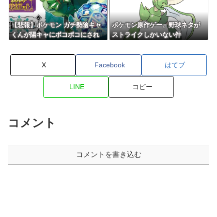
【悲報】ポケモン ガチ勢陰キャ
ポケモン原作ゲー、野球ネタが
くんが陽キャにボコボコにされ
ストライクしかいない件
てる話をDLCで実装して大荒れ
X
Facebook
はてブ
LINE
コピー
コメント
コメントを書き込む