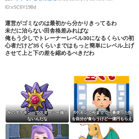
ID:vSC6Y19Bd
運営がゴミなのは最初から分かりきってるわ
未だに治らない田舎格差みればな
俺もう少しでトレーナーレベル30になるくらいの初
心者だけど35くらいまではもっと簡単にレベル上げ
させて上と下の差を縮めるべきだわ
今のポケモンってスターミー強く
ポケモンで今までで一番使った技
ないんだな
を自分が食らうけど一億円もらえ
るボタン