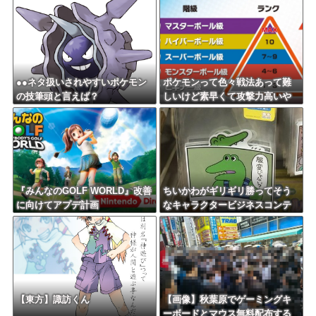
●●ネタ扱いされやすいポケモン
ポケモンって色々戦法あって難
の技筆頭と言えば？
しいけど素早くて攻撃力高いや
つだけでパーティ組んだら適当
にやっても勝てるんじゃね？
『みんなのGOLF WORLD』改善
ちいかわがギリギリ勝ってそう
に向けてアプデ計画
なキャラクタービジネスコンテ
ンツ
【東方】諏訪くん
【画像】秋葉原でゲーミングキ
ーボードとマウス無料配布する