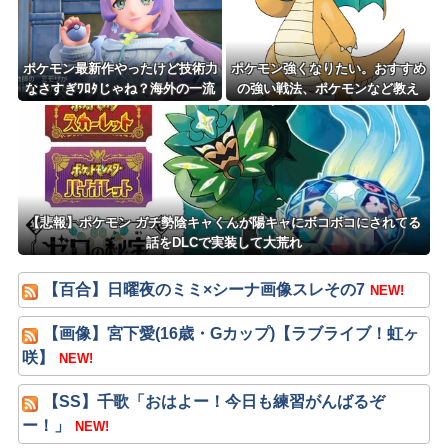
ポケモン最新作やったけど技術力
ポケモン強くなりたい。おすすめ
なさすぎﾜﾛﾀじゃね？海外の一流
の強い戦法、ポケモンなど教え
ゲームメーカーに権利を売ってし
て？
まえばいいのに
【悲報】ポケモン ガチ勢陰キャくんが陽キャにボコボコにされてる
話をDLCで実装して大荒れ
【百合】日曜夜のミミ×シーナ画像スレその7
NEW!
【画像】宮下愛(16歳・Gカップ)【ラブライブ！虹ヶ
咲】
NEW!
【SS】千歌「おはよー！今日も練習がんばるぞ
ー！」
NEW!