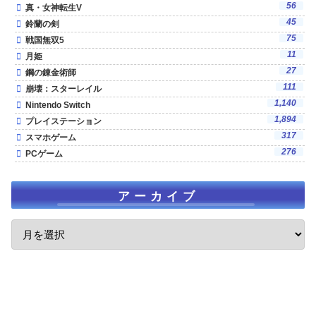
56
真・女神転生V
45
鈴蘭の剣
75
戦国無双5
11
月姫
27
鋼の錬金術師
111
崩壊：スターレイル
1,140
Nintendo Switch
1,894
プレイステーション
317
スマホゲーム
276
PCゲーム
アーカイブ