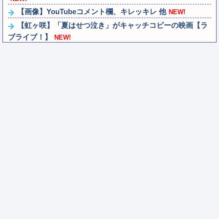
【画像】YouTubeコメント欄、キレッキレ 他
NEW!
【虹ヶ咲】「夏はせつ泣き」がキャッチコピーの映画【ラ
ブライブ！】
NEW!
銀シャリ・橋本「映画館でなんでみんなポップコーン食べ
たいんですか」「一番いいときにカシャカ...
NEW!
【ガンダムＷ】あのメンツのなかでは比較的常識のあるほ
うなのがデュオだよね
NEW!
【九州名物】鶏刺し食べた医師、全身麻痺へ…「死んだほ
うが良かったと思っていた」
NEW!
ラブライブ！の犬、だいたい老犬
NEW!
【ウマ娘】コミケで配布予定だった非公式グッズ「オグリ
キャップタマモクロスアクリル定規」意外...
NEW!