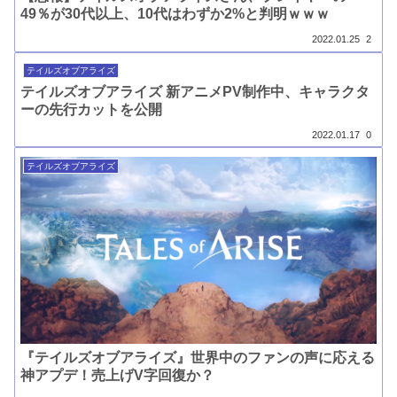
49％が30代以上、10代はわずか2%と判明ｗｗｗ
2022.01.25
2
テイルズオブアライズ
テイルズオブアライズ 新アニメPV制作中、キャラクタ
ーの先行カットを公開
2022.01.17
0
テイルズオブアライズ
『テイルズオブアライズ』世界中のファンの声に応える
神アプデ！売上げV字回復か？