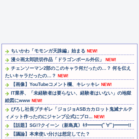
ちいかわ「モモンガ天誅編」始まる
NEW!
漫☆画太郎読切作品「ドラゴンボール外伝」
NEW!
チェンソーマン2部のこのキャラ何だったの…？ 何を伝え
たいキャラだったの…？
NEW!
【画像】YouTubeコメント欄、キレッキレ
NEW!
IT業界、「未経験者は要らない、経験者はいない」の地獄
絵図にwww
NEW!
ぴろし社長ブチギレ「ジョジョASBカカロット鬼滅ナルテ
ィメット作ったのにジャンブ公式にブロ...
NEW!
【話題】SG!?クイーン（新島真）ｷﾀ━━━(ﾟ∀ﾟ)━━━!!
【議論】本来使い分けは想定してた？