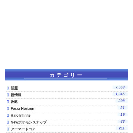
カテゴリー
7,563
話題
1,345
新情報
398
攻略
21
Forza Horizon
19
Halo Infinite
88
Newポケモンスナップ
211
アーマードコア