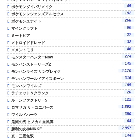
45
ポケモンダイパリメイク
192
ポケモンレジェンズアルセウス
268
ポケモンユナイト
60
マインクラフト
27
ミートピア
32
メトロイドドレッド
46
メメントモリ
274
モンスターハンターNow
145
モンハンストーリーズ2
4,170
モンハンライズ サンブレイク
316
モンハンワールドアイスボーン
185
モンハンワイルズ
20
ラチェット＆クランク
122
ルーンファクトリー5
1,892
ロマサガ リ・ユニバース
350
ワイルドハーツ
64
鬼滅の刃 ヒノカミ血風譚
2,857
勝利の女神NIKKE
144
真・三國無双