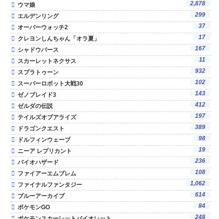
2,878
ウマ娘
299
エルデンリング
37
オーバーウォッチ2
17
クレヨンしんちゃん「オラ夏」
167
シャドウバース
11
スカーレットネクサス
932
スプラトゥーン
102
スーパーロボット大戦30
143
ゼノブレイド3
412
ゼルダの伝説
197
テイルズオブアライズ
389
ドラゴンクエスト
98
ドルフィンウェーブ
19
ニーア レプリカント
236
バイオハザード
108
ファイアーエムブレム
1,062
ファイナルファンタジー
614
ブルーアーカイブ
84
ポケモンGO
248
ポケモンスカーレットバイオレット