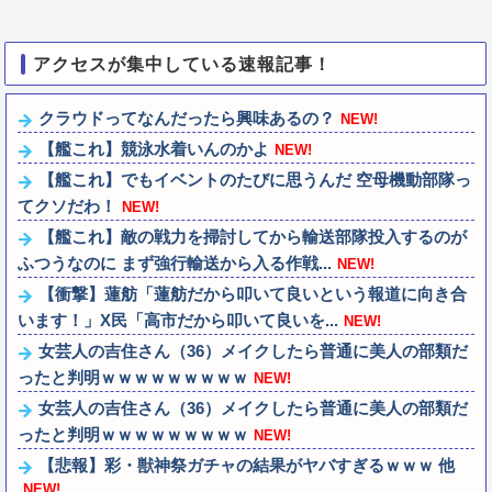
アクセスが集中している速報記事！
クラウドってなんだったら興味あるの？
NEW!
【艦これ】競泳水着いんのかよ
NEW!
【艦これ】でもイベントのたびに思うんだ 空母機動部隊っ
てクソだわ！
NEW!
【艦これ】敵の戦力を掃討してから輸送部隊投入するのが
ふつうなのに まず強行輸送から入る作戦...
NEW!
【衝撃】蓮舫「蓮舫だから叩いて良いという報道に向き合
います！」X民「高市だから叩いて良いを...
NEW!
女芸人の吉住さん（36）メイクしたら普通に美人の部類だ
ったと判明ｗｗｗｗｗｗｗｗｗ
NEW!
女芸人の吉住さん（36）メイクしたら普通に美人の部類だ
ったと判明ｗｗｗｗｗｗｗｗｗ
NEW!
【悲報】彩・獣神祭ガチャの結果がヤバすぎるｗｗｗ 他
NEW!