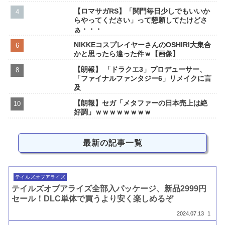
【ロマサガRS】「関門毎日少しでもいいか
らやってください」って懇願してたけどさ
ぁ・・・
NIKKEコスプレイヤーさんのOSHIRI大集合
かと思ったら違った件ｗ【画像】
【朗報】 「ドラクエ3」プロデューサー、
「ファイナルファンタジー6」リメイクに言
及
【朗報】セガ「メタファーの日本売上は絶
好調」ｗｗｗｗｗｗｗｗ
最新の記事一覧
テイルズオブアライズ
テイルズオブアライズ全部入パッケージ、新品2999円
セール！DLC単体で買うより安く楽しめるぞ
2024.07.13
1