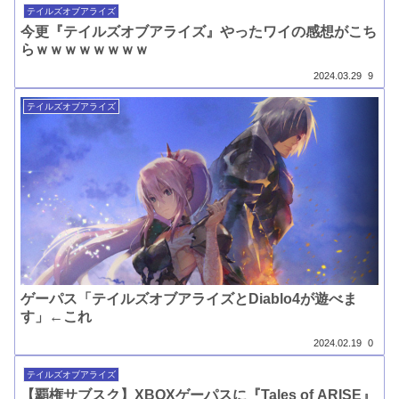
テイルズオブアライズ
今更『テイルズオブアライズ』やったワイの感想がこち
らｗｗｗｗｗｗｗｗ
2024.03.29
9
テイルズオブアライズ
ゲーパス「テイルズオブアライズとDiablo4が遊べま
す」←これ
2024.02.19
0
テイルズオブアライズ
【覇権サブスク】XBOXゲーパスに『Tales of ARISE』