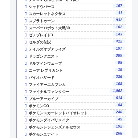
167
シャドウバース
11
スカーレットネクサス
932
スプラトゥーン
102
スーパーロボット大戦30
143
ゼノブレイド3
412
ゼルダの伝説
197
テイルズオブアライズ
389
ドラゴンクエスト
98
ドルフィンウェーブ
19
ニーア レプリカント
236
バイオハザード
108
ファイアーエムブレム
1,062
ファイナルファンタジー
614
ブルーアーカイブ
84
ポケモンGO
248
ポケモンスカーレットバイオレット
45
ポケモンダイパリメイク
192
ポケモンレジェンズアルセウス
268
ポケモンユナイト