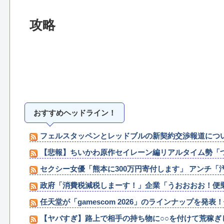
攻略
おすすめヘッドライン！
フェルスタッペンとレッドブルの新契約交渉報道につ
【悲報】ちいかわ原作セイレーン編リアルタイム勢「つ
セクシー女優「熊本に300万円寄付します」 アンチ「
政府「消費税減税しまーす！」企業「うおおおお！便乗
任天堂が「gamescom 2026」のラインナップを発表
【ヤバすぎ】路上で相手の持ち物に○○を付けて荒稼ぎ