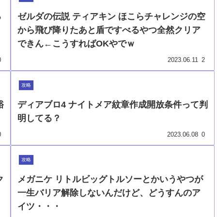
る
ゼルダの伝説 ティアキン ほこらチャレンジの空
から飛び降りたあと盾ですべるやつ全然クリア
できん←こうすればOKやでｗ
0
2023.06.11
2
攻略
裕
ディアブロ4 ナイトメア紋章作成開放条件って判
明してる？
0
2023.06.08
0
攻略
ク
メガニケ リトルビッグトルソーとかいうやつが
一生バリア解除しないんだけど、どうすんのア
イツ・・・