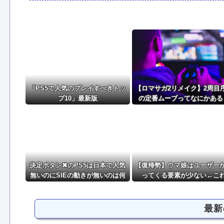
【ウマ娘】シービーとシャニマスの浅倉透って相性良
【画像】最新ファイヤーエンブレム、主人公の性別が「Type
【ウマ娘】ダビスタ99のセイウンスカイの次ぐらいに
ゲーフリ「Beast of Reincarnationは皆様からのご
「PS5で人気のプレイすべきトッ
【ロマサガ2リメイク】2周目
プ10」最新版
の定番ムーブってなにかある
決定ボタン✖のPS5は日本で人気
【復帰勢】ウマ娘はユーザー
無いのにSIEの動きが無いのは何
ってくる要素が少ない←こ
故？
最新