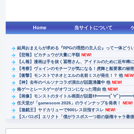
Home
当サイトについて
結局おまえらが求める『RPGの理想の主人公』って一体どう
【悲報】ピカチュウが大量に半額
NEW!
【ん報】漫画は手を抜く冨樫さん、アイドルのために近年稀に見
【考察】ヴェインのモチーフが気になる！虎舞と船要素の秘密
【衝撃】モンストでネオとエルの名前ミスが発生！？ 他
NEW
【神】去年のペルソナコラボ演出が話題沸騰中 他
NEW!
格ゲーとレースゲーがオワコンになった理由 他
NEW!
【画像】モンストのタイトル画面が話題ｷﾀ━━━(ﾟ∀ﾟ)━━━!
任天堂が「gamescom 2026」のラインナップを発表！
NEW!
【遊戯王】ヤドカリューで900レス目指すスレ
NEW!
【スパロボ】エリクト「僕がラスボス一つ前の版権キャラ最後の
【呪術廻戦】禪院直哉と真人って、性格も作中での行いも末路も