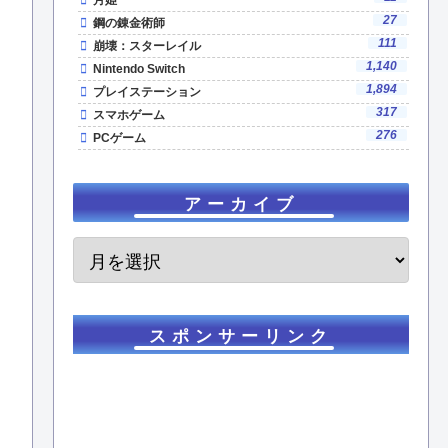
月姫
27
鋼の錬金術師
111
崩壊：スターレイル
1,140
Nintendo Switch
1,894
プレイステーション
317
スマホゲーム
276
PCゲーム
アーカイブ
スポンサーリンク