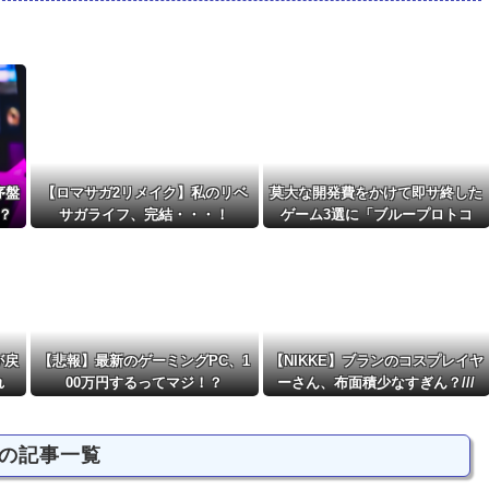
さそう他
NEW!
-A」と「Type-B」になって...
NEW!
強いセイちゃん。他
NEW!
意見を真摯に受け止め継...
NEW!
序盤
【ロマサガ2リメイク】私のリベ
莫大な開発費をかけて即サ終した
？
サガライフ、完結・・・！
ゲーム3選に「ブループロトコ
ル」「バビロン」「コンコード」
が戻
【悲報】最新のゲーミングPC、1
【NIKKE】ブランのコスプレイヤ
れ
00万円するってマジ！？
ーさん、布面積少なすぎん？///
の記事一覧