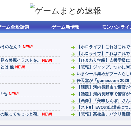
ゲーム全般話題
ゲーム新情報
モンハンライ
いうのなん？
【ホロライブ】これはこれで
NEW!
【ホロライブ】これはこれで
る美麗イラストを...
【ひまわり学級】支援学級に
NEW!
とは 他
【悲報】ジャンプ、ついに98
NEW!
いまシール集めがブームらし
!
任天堂が「gamescom 20
【話題】河内長野市で警官が
! 他
【話題】河内長野市で警官が
NEW!
【画像】『美味しんぼ』さん
【スト6】EVOの出場者につ
敵ってちょっと荷...
【悲報】高校生、パクリ漫画
NEW!
似たような二人な...
ファンタージライフの持ち上
NEW!
ナイトレインは成功したけど