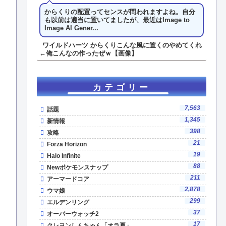
からくりの配置ってセンスが問われますよね。自分
も以前は適当に置いてましたが、最近はImage to
Image AI Gener...
ワイルドハーツ からくりこんな風に置くのやめてくれ
←俺こんなの作ったぜｗ【画像】
カテゴリー
7,563
話題
1,345
新情報
398
攻略
21
Forza Horizon
19
Halo Infinite
88
Newポケモンスナップ
211
アーマードコア
2,878
ウマ娘
299
エルデンリング
37
オーバーウォッチ2
17
クレヨンしんちゃん「オラ夏」