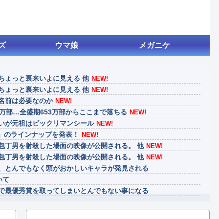
ズ
ウマ娘
メガニケ
ちょっと裏来いよに見える 他
NEW!
ちょっと裏来いよに見える 他
NEW!
名前は必要なのか
NEW!
万部…全盛期653万部からここまで落ちる
NEW!
いが元祖はビックリマンシール
NEW!
26」のラインナップを発表！
NEW!
包丁男を射殺した場面の映像が公開される。 他
NEW!
包丁男を射殺した場面の映像が公開される。 他
NEW!
、とんでもなく頭がおかしいキャラが発見される
いて
で最優秀賞を取ってしまいとんでもない事になる
げ、消える
、ダスクブラッドは爆死しそうだよね笑