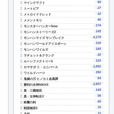
60
マインクラフト
27
ミートピア
32
メトロイドドレッド
46
メメントモリ
274
モンスターハンターNow
145
モンハンストーリーズ2
4,170
モンハンライズ サンブレイク
316
モンハンワールドアイスボーン
185
モンハンワイルズ
20
ラチェット＆クランク
122
ルーンファクトリー5
1,892
ロマサガ リ・ユニバース
350
ワイルドハーツ
64
鬼滅の刃 ヒノカミ血風譚
2,857
勝利の女神NIKKE
144
真・三國無双
56
真・女神転生V
45
鈴蘭の剣
75
戦国無双5
11