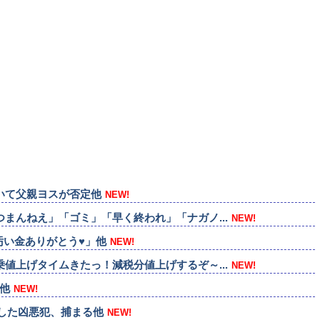
いて父親ヨスが否定他
NEW!
まんねえ」「ゴミ」「早く終われ」「ナガノ...
NEW!
汚い金ありがとう♥」他
NEW!
値上げタイムきたっ！減税分値上げするぞ～...
NEW!
！他
NEW!
した凶悪犯、捕まる他
NEW!