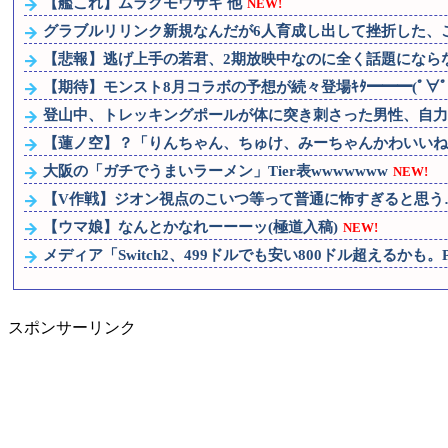
【艦これ】ムラクモウサギ 他
NEW!
グラブルリリンク新規なんだが6人育成し出して挫折した、こ
【悲報】逃げ上手の若君、2期放映中なのに全く話題にならな
【期待】モンスト8月コラボの予想が続々登場ｷﾀ━━━(ﾟ∀ﾟ)
登山中、トレッキングポールが体に突き刺さった男性、自力
【蓮ノ空】？「りんちゃん、ちゅけ、みーちゃんかわいいね
大阪の「ガチでうまいラーメン」Tier表wwwwwww
NEW!
【V作戦】ジオン視点のこいつ等って普通に怖すぎると思う
【ウマ娘】なんとかなれーーーッ(極道入稿)
NEW!
メディア「Switch2、499ドルでも安い800ドル超えるかも。P
スポンサーリンク