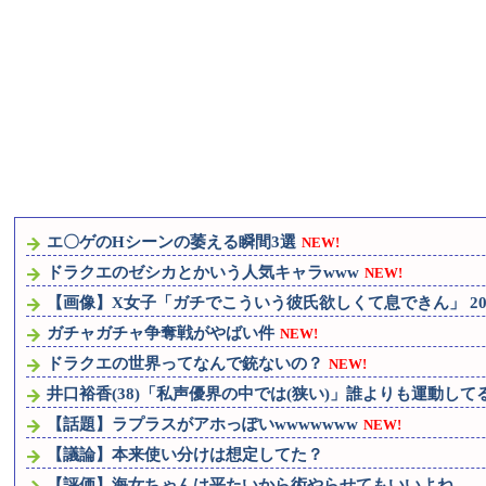
エ〇ゲのHシーンの萎える瞬間3選
NEW!
ドラクエのゼシカとかいう人気キャラwww
NEW!
【画像】X女子「ガチでこういう彼氏欲しくて息できん」 20
ガチャガチャ争奪戦がやばい件
NEW!
ドラクエの世界ってなんで銃ないの？
NEW!
井口裕香(38)「私声優界の中では(狭い)」誰よりも運動して
【話題】ラプラスがアホっぽいwwwwwww
NEW!
【議論】本来使い分けは想定してた？
【評価】海女ちゃんは平たいから術やらせてもいいよね