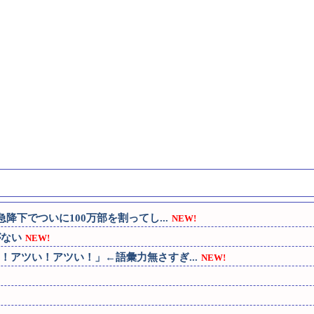
下でついに100万部を割ってし...
NEW!
がない
NEW!
アツい！アツい！」←語彙力無さすぎ...
NEW!