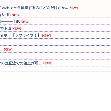
れ全キャラ育成するのにどんだけかか...
NEW!
い 他
NEW!
━━━!! 他
NEW!
で下山
NEW!
ぇ💚」【ラブライブ！】
NEW!
…
NEW!
S5は直近での値上げ可...
NEW!