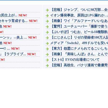
【悲報】ジャンプ、ついに98万部…全
仕上が...
NEW!
イオン爆発事故、原因はLPG漏れか
ャラ育成する...
NEW!
【画像】ワイ「アルファードいいなあ。
他
NEW!
【驚愕】ユーチューバー「撮影で使うか
W!
【ぶいすぽ】つむお、ビール10種類飲
ッ」→炎上 ...
NEW!
【にじさんじ】リゼの登録者100万人
他
NEW!
メディア「Switch2、499ドルでも安い
 ...
NEW!
【東方】怨霊にナメられてるこいしち
【ラブライブ...
NEW!
【画像】『美味しんぼ』さん、とんで
EW!
【スト6】EVOの出場者について
【悲報】高校生、パクリ漫画で最優秀
..
NEW!
ファンタージライフの持ち上げ、消え
ナイトレインは成功したけど、ダスク