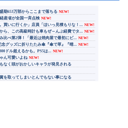
盛期653万部からここまで落ちる
NEW!
…経産省が全国一斉点検
NEW!
買いに行くか」店員「ほいっ見積もりな！...
NEW!
ら、この高級時計も車もぜ～んぶ経費でタ...
NEW!
み比べ第2弾！「最近は焼肉屋で最初にビ...
NEW!
記念グッズに折りたたみ傘『傘で草』『晴...
NEW!
800ドル超えるかも。PS5は...
NEW!
ゃん可愛いよね
NEW!
もなく頭がおかしいキャラが発見される
賞を取ってしまいとんでもない事になる
る
ブラッドは爆死しそうだよね笑