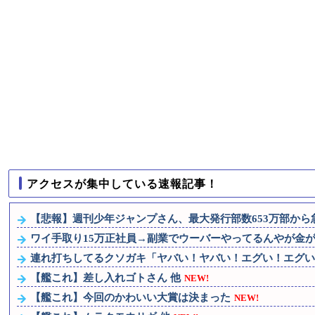
アクセスが集中している速報記事！
【悲報】週刊少年ジャンプさん、最大発行部数653万部から急降
ワイ手取り15万正社員→副業でウーバーやってるんやが金
連れ打ちしてるクソガキ「ヤバい！ヤバい！エグい！エグい！
【艦これ】差し入れゴトさん 他
NEW!
【艦これ】今回のかわいい大賞は決まった
NEW!