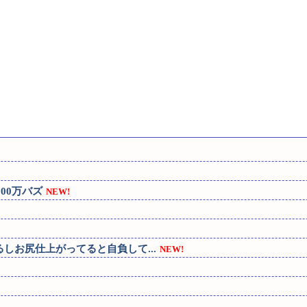
00万バズ
NEW!
るしお尻仕上がってると自負して...
NEW!