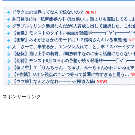
ドラクエの世界ってなんで銃ないの？
NEW!
井口裕香(38)「私声優界の中では(狭い)」誰よりも運動してるしお尻
グラブルリリンク新規なんだが6人育成し出して挫折した、これ全キ
【画像】モンストのタイトル画面が話題ｷﾀ━━━(ﾟ∀ﾟ)━━━!! 
【衝撃】ネオがまさかのモードに！？棺桶さんキレる事態 他
NE
人「さーて、車乗るか。エンジン入れて、と」車「スパーイダマーン
【悲報】逃げ上手の若君、2期放映中なのに全く話題にならない 
【期待】モンスト8月コラボの予想が続々登場ｷﾀ━━━(ﾟ∀ﾟ)━━━!!
【蓮ノ空】？「りんちゃん、ちゅけ、みーちゃんかわいいねぇ💚」
【V作戦】ジオン視点のこいつ等って普通に怖すぎると思う…
N
【ウマ娘】なんとかなれーーーッ(極道入稿)
NEW!
メディア「Switch2、499ドルでも安い800ドル超えるかも。PS5は.
スポンサーリンク