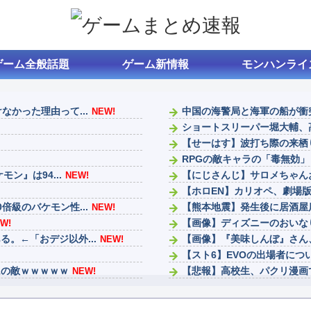
ゲーム全般話題
ゲーム新情報
モンハンライ
かった理由って...
中国の海警局と海軍の船が衝突
NEW!
ショートスリーパー堀大輔、
【せーはす】波打ち際の来栖りん
RPGの敵キャラの「毒無効」
ン』は94...
【にじさんじ】サロメちゃんお
NEW!
【ホロEN】カリオペ、劇場版
級のバケモン性...
【熊本地震】発生後に居酒屋店
NEW!
【画像】ディズニーのおいなり
W!
。←「おデジ以外...
【画像】『美味しんぼ』さん
NEW!
【スト6】EVOの出場者につ
ムの敵ｗｗｗｗｗ
【悲報】高校生、パクリ漫画
NEW!
ファンタージライフの持ち上
ナイトレインは成功したけど