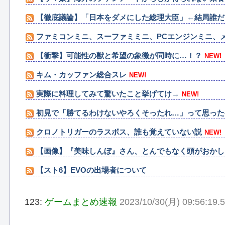
【徹底議論】「日本をダメにした総理大臣」←結局誰だ
ファミコンミニ、スーファミミニ、PCエンジンミニ、
【衝撃】可能性の獣と希望の象徴が同時に…！？
NEW!
キム・カッファン総合スレ
NEW!
実際に料理してみて驚いたこと挙げてけ→
NEW!
初見で「勝てるわけないやろくそったれ…」って思った
クロノトリガーのラスボス、誰も覚えていない説
NEW!
【画像】『美味しんぼ』さん、とんでもなく頭がおかし
【スト6】EVOの出場者について
123:
ゲームまとめ速報
2023/10/30(月) 09:56:19.