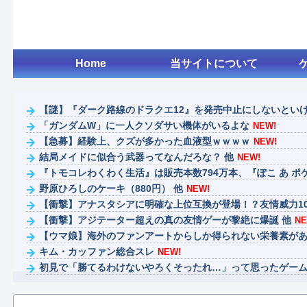
Home
当サイトについて
【謎】『ダーク路線のドラクエ12』を発売中止にしないといけな
「ガンダムW」に一人クソダサい機体がいるよな
NEW!
【急募】経験上、クズが多かった血液型ｗｗｗｗ
NEW!
結局メイドに似合う武器ってなんだろな？ 他
NEW!
『トモコレわくわく生活』は販売本数794万本、『ぽこ あ ポケモ
野原ひろしのケーキ（880円） 他
NEW!
【衝撃】アナスタシアに明確な上位互換が登場！？友情威力10倍
【衝撃】アジテーター超えの真の友情ゲーが黎絶に爆誕 他
NE
【ウマ娘】海外のファンアートからしか得られない栄養素がある
キム・カッファン総合スレ
NEW!
初見で「勝てるわけないやろくそったれ…」って思ったゲー
クロノトリガーのラスボス、誰も覚えていない説
NEW!