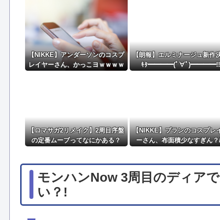
超かぐや姫って実際面白いのか？他
NEW!
【謎】『ダーク路線のドラクエ12』を発売中止にしない
【NIKKE】アンダーソンのコスプ
【朗報】エルミナージュ新作
レイヤーさん、かっこヨｗｗｗｗ
ｷﾀ━━━━(ﾟ∀ﾟ)━━━━!
ｗｗ
【ロマサガ2リメイク】2周目序盤
【NIKKE】ブランのコスプレ
の定番ムーブってなにかある？
ーさん、布面積少なすぎん？//
モンハンNow 3周目のディア
い？!