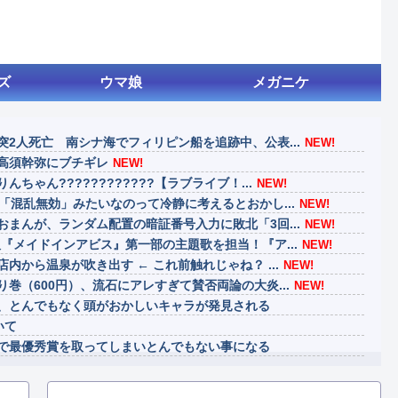
ズ
ウマ娘
メガニケ
2人死亡 南シナ海でフィリピン船を追跡中、公表...
NEW!
高須幹弥にブチギレ
NEW!
ちゃん????????????【ラブライブ！...
NEW!
「混乱無効」みたいなのって冷静に考えるとおかし...
NEW!
まんが、ランダム配置の暗証番号入力に敗北「3回...
NEW!
『メイドインアビス』第一部の主題歌を担当！『ア...
NEW!
内から温泉が吹き出す ← これ前触れじゃね？ ...
NEW!
巻（600円）、流石にアレすぎて賛否両論の大炎...
NEW!
、とんでもなく頭がおかしいキャラが発見される
いて
で最優秀賞を取ってしまいとんでもない事になる
げ、消える
、ダスクブラッドは爆死しそうだよね笑