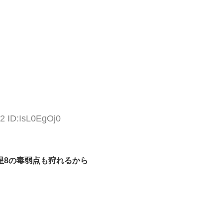
2 ID:IsL0EgOj0
星8の毒弱点も狩れるから