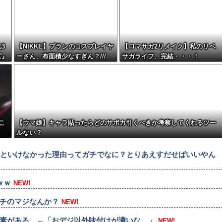
3
【NIKKE】ブランのコスプレイヤ
【ロマサガ2リメイク】私のリベ
ズ』
ーさん、布面積少なすぎん？///
サガライフ、完結・・・！
こ
【ウマ娘】キャラ貼ったらどのサポカ引くべきか考察してくれるツー
ルない？
いといけなかった理由ってガチでなに？とりあえすだせばいいやん
ｗｗ
NEW!
チのマジなんか？
NEW!
素がある。←「おデジ以外味付けが濃いな…」
NEW!