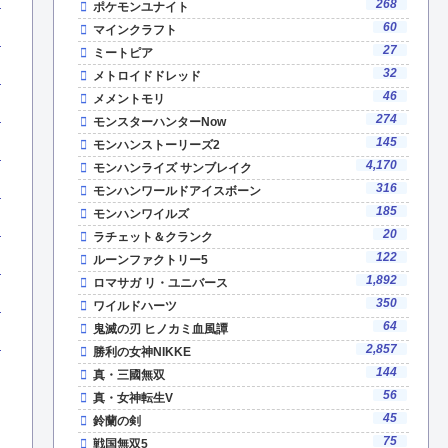
268
ポケモンユナイト
60
マインクラフト
27
ミートピア
32
メトロイドドレッド
46
メメントモリ
274
モンスターハンターNow
145
モンハンストーリーズ2
4,170
モンハンライズ サンブレイク
316
モンハンワールドアイスボーン
185
モンハンワイルズ
20
ラチェット＆クランク
122
ルーンファクトリー5
1,892
ロマサガ リ・ユニバース
350
ワイルドハーツ
64
鬼滅の刃 ヒノカミ血風譚
2,857
勝利の女神NIKKE
144
真・三國無双
56
真・女神転生V
45
鈴蘭の剣
75
戦国無双5