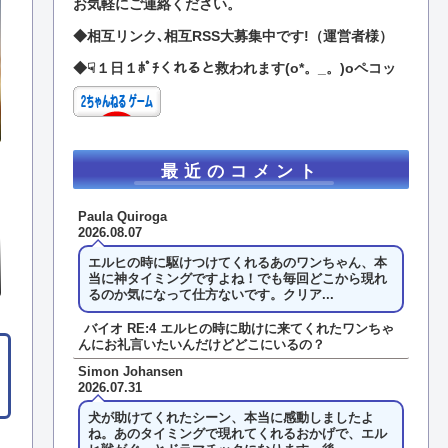
お気軽にご連絡ください。
◆相互リンク､相互RSS大募集中です!（運営者様）
◆☟１日１ﾎﾟﾁくれると救われます(o*。_。)oペコッ
最近のコメント
Paula Quiroga
2026.08.07
エルヒの時に駆けつけてくれるあのワンちゃん、本
当に神タイミングですよね！でも毎回どこから現れ
るのか気になって仕方ないです。クリア...
バイオ RE:4 エルヒの時に助けに来てくれたワンちゃ
んにお礼言いたいんだけどどこにいるの？
Simon Johansen
2026.07.31
犬が助けてくれたシーン、本当に感動しましたよ
ね。あのタイミングで現れてくれるおかげで、エル