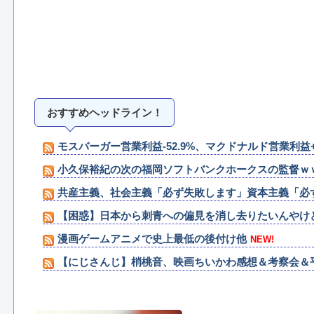
おすすめヘッドライン！
モスバーガー営業利益-52.9%、マクドナルド営業利益+1
小久保裕紀の次の福岡ソフトバンクホークスの監督ｗ
共産主義、社会主義「必ず失敗します」資本主義「必
【困惑】日本から刺青への偏見を消し去りたいんやけ
漫画ゲームアニメで史上最低の後付け他
NEW!
【にじさんじ】梢桃音、映画ちいかわ感想＆考察会＆
【ガンプラ】RG「アカツキガンダム(オオワシ装備)& HG 1
【ウマ娘】南武線通勤してる一流トレーナーをキング