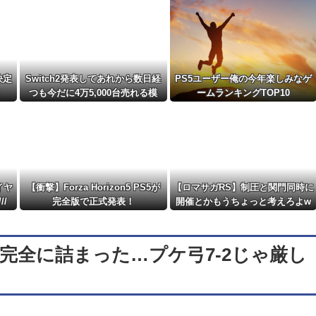
といけなかった理由ってガチでなに？とり...
NEW!
決定
Switch2発表してあれから数日経
PS5ユーザー俺の今年楽しみなゲ
!
つも今だに4万5,000台売れる模
ームランキングTOP10
様・・・・・・
イヤ
【衝撃】Forza Horizon5 PS5が
【ロマサガRS】制圧と関門同時に
/
完全版で正式発表！
開催とかもうちょっと考えろよw
で完全に詰まった…プケ弓7-2じゃ厳し