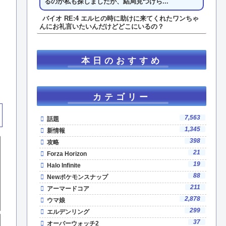
るのか私も探しましたが、結局見つけら...
バイオ RE:4 エルヒの時に助けに来てくれたワンちゃ
んにお礼言いたいんだけどどこにいるの？
本日のおすすめ
カテゴリー
7,563
話題
1,345
新情報
398
攻略
21
Forza Horizon
19
Halo Infinite
88
Newポケモンスナップ
211
アーマードコア
2,878
ウマ娘
299
エルデンリング
37
オーバーウォッチ2