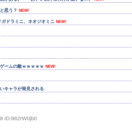
と思う？
NEW!
メガドラミニ、ネオジオミニ
NEW!
ゲームの敵ｗｗｗｗｗ
NEW!
いキャラが発見される
58 ID:862rW0jb0