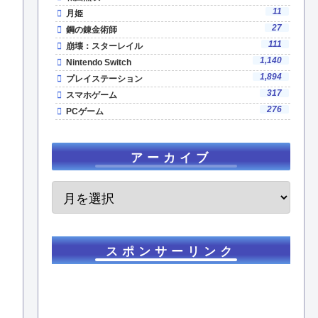
11
月姫
27
鋼の錬金術師
111
崩壊：スターレイル
1,140
Nintendo Switch
1,894
プレイステーション
317
スマホゲーム
276
PCゲーム
アーカイブ
スポンサーリンク