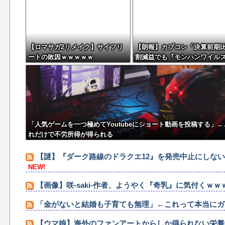
【ロマサガ2リメイク】サイフリ
【朗報】カプコン「決算前期比
ートの敗因ｗｗｗｗｗ
割減益でも『モンハンワイル
で逆転するから！」
「人気ゲームを一つ極めてYoutubeにショート動画を投稿する」←
れだけで不労所得が得られる
【謎】『ダーク路線のドラクエ12』を発売中止にしな
NEW!
【画像】咲-saki-作者、ようやく『奇乳』に気付くｗｗ
「金がないと結婚も子育ても無理」←これって本当にガ
【ウマ娘】海外のファンアートからしか得られない栄養