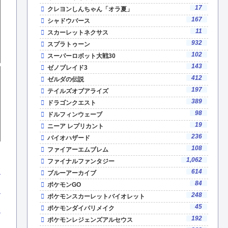
17
クレヨンしんちゃん「オラ夏」
167
シャドウバース
11
スカーレットネクサス
932
スプラトゥーン
102
スーパーロボット大戦30
143
ゼノブレイド3
412
ゼルダの伝説
197
テイルズオブアライズ
389
ドラゴンクエスト
98
ドルフィンウェーブ
19
ニーア レプリカント
236
バイオハザード
108
ファイアーエムブレム
1,062
ファイナルファンタジー
614
ブルーアーカイブ
84
ポケモンGO
248
ポケモンスカーレットバイオレット
45
ポケモンダイパリメイク
192
ポケモンレジェンズアルセウス