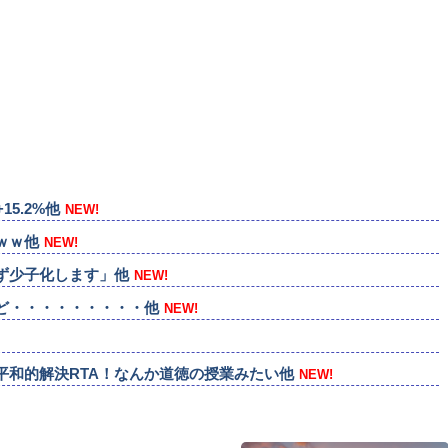
5.2%他
NEW!
ｗｗ他
NEW!
ず少子化します」他
NEW!
ど・・・・・・・・・他
NEW!
平和的解決RTA！なんか道徳の授業みたい他
NEW!
/144 ゼウスシルエット ...
NEW!
と一緒に見ていく他
NEW!