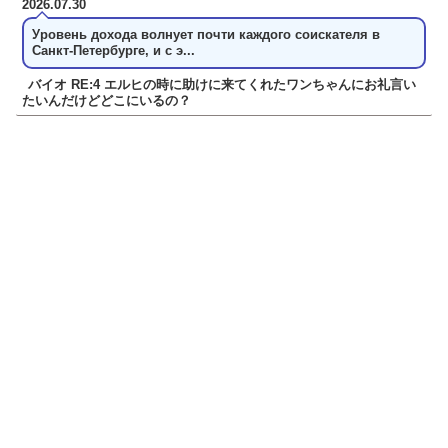
2026.07.30
Уровень дохода волнует почти каждого соискателя в
Санкт-Петербурге, и с э...
バイオ RE:4 エルヒの時に助けに来てくれたワンちゃんにお礼言い
たいんだけどどこにいるの？