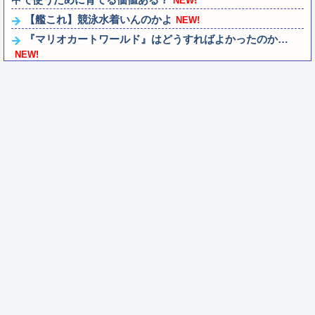
NEW!
【艦これ】競泳水着いんのかよ
NEW!
『マリオカートワールド』はどうすればよかったのか…
NEW!
LモンキーターンRED「王道から挑戦へ！モードアップ！
最速達成！ジャックイン！７揃い！」←...
NEW!
和久井留美「夢を作って、いつか遊んで」
NEW!
【動画】移民受け入れ派のパヨおば、自分の家に来られた
ら全力で拒否るｗｗｗｗｗｗｗｗｗｗ
NEW!
【にじさんじ】熱斗くんのガキらしからぬ精神性とかっこ
よさに惚れるRei7
NEW!
【にじさんじ】遊戯王WCS2026マスターデュエル部門、エ
キスパート実況＆にじさんじ実況の...
NEW!