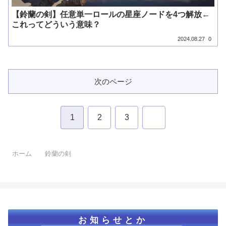
【鈴蘭の剣】任意単一ロールの星座ノードを4つ解放←
これってどういう意味？
2024.08.27
0
次のページ
次
1
2
3
へ
ホーム
鈴蘭の剣
お知らせとか