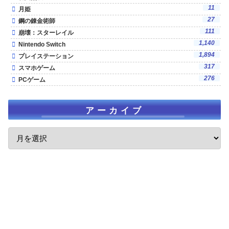
11
月姫
27
鋼の錬金術師
111
崩壊：スターレイル
1,140
Nintendo Switch
1,894
プレイステーション
317
スマホゲーム
276
PCゲーム
アーカイブ