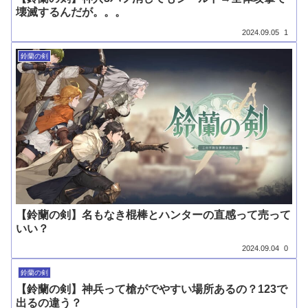
壊滅するんだが。。。
2024.09.05
1
鈴蘭の剣
【鈴蘭の剣】名もなき棍棒とハンターの直感って売って
いい？
2024.09.04
0
鈴蘭の剣
【鈴蘭の剣】神兵って槍がでやすい場所あるの？123で
出るの違う？