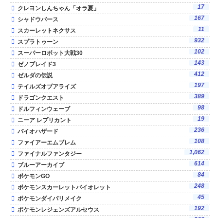
17
クレヨンしんちゃん「オラ夏」
167
シャドウバース
11
スカーレットネクサス
932
スプラトゥーン
102
スーパーロボット大戦30
143
ゼノブレイド3
412
ゼルダの伝説
197
テイルズオブアライズ
389
ドラゴンクエスト
98
ドルフィンウェーブ
19
ニーア レプリカント
236
バイオハザード
108
ファイアーエムブレム
1,062
ファイナルファンタジー
614
ブルーアーカイブ
84
ポケモンGO
248
ポケモンスカーレットバイオレット
45
ポケモンダイパリメイク
192
ポケモンレジェンズアルセウス