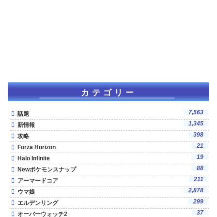
カテゴリー
7,563
話題
1,345
新情報
398
攻略
21
Forza Horizon
19
Halo Infinite
88
Newポケモンスナップ
211
アーマードコア
2,878
ウマ娘
299
エルデンリング
37
オーバーウォッチ2