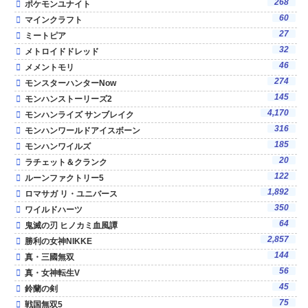
268
ポケモンユナイト
60
マインクラフト
27
ミートピア
32
メトロイドドレッド
46
メメントモリ
274
モンスターハンターNow
145
モンハンストーリーズ2
4,170
モンハンライズ サンブレイク
316
モンハンワールドアイスボーン
185
モンハンワイルズ
20
ラチェット＆クランク
122
ルーンファクトリー5
1,892
ロマサガ リ・ユニバース
350
ワイルドハーツ
64
鬼滅の刃 ヒノカミ血風譚
2,857
勝利の女神NIKKE
144
真・三國無双
56
真・女神転生V
45
鈴蘭の剣
75
戦国無双5