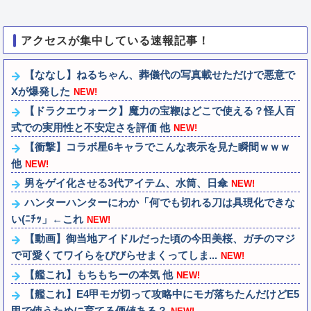
アクセスが集中している速報記事！
【ななし】ねるちゃん、葬儀代の写真載せただけで悪意で
Xが爆発した
NEW!
【ドラクエウォーク】魔力の宝鞭はどこで使える？怪人百
式での実用性と不安定さを評価 他
NEW!
【衝撃】コラボ星6キャラでこんな表示を見た瞬間ｗｗｗ
他
NEW!
男をゲイ化させる3代アイテム、水筒、日傘
NEW!
ハンターハンターにわか「何でも切れる刀は具現化できな
い(ﾆﾁｯ」←これ
NEW!
【動画】御当地アイドルだった頃の今田美桜、ガチのマジ
で可愛くてワイらをびびらせまくってしま...
NEW!
【艦これ】もちもちーの本気 他
NEW!
【艦これ】E4甲モガ切って攻略中にモガ落ちたんだけどE5
甲で使うために育てる価値ある？