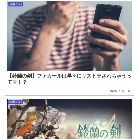
鈴蘭の剣
【鈴蘭の剣】ファカールは早々にリストラされちゃうっ
てマ！？
2024.09.01
0
鈴蘭の剣