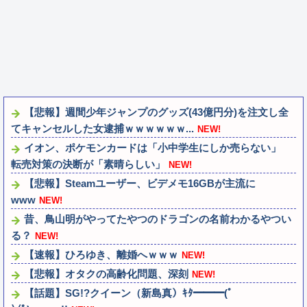
【悲報】週間少年ジャンプのグッズ(43億円分)を注文し全
てキャンセルした女逮捕ｗｗｗｗｗｗ...
NEW!
イオン、ポケモンカードは「小中学生にしか売らない」
転売対策の決断が「素晴らしい」
NEW!
【悲報】Steamユーザー、ビデメモ16GBが主流に
www
NEW!
昔、鳥山明がやってたやつのドラゴンの名前わかるやつい
る？
NEW!
【速報】ひろゆき、離婚へｗｗｗ
NEW!
【悲報】オタクの高齢化問題、深刻
NEW!
【話題】SG!?クイーン（新島真）ｷﾀ━━━(ﾟ