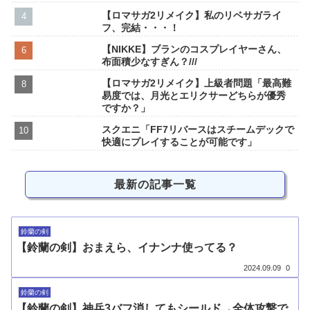
【ロマサガ2リメイク】私のリベサガライ
フ、完結・・・！
【NIKKE】ブランのコスプレイヤーさん、
布面積少なすぎん？///
【ロマサガ2リメイク】上級者問題「最高難
易度では、月光とエリクサーどちらが優秀
ですか？」
スクエニ「FF7リバースはスチームデックで
快適にプレイすることが可能です」
最新の記事一覧
鈴蘭の剣
【鈴蘭の剣】おまえら、イナンナ使ってる？
2024.09.09
0
鈴蘭の剣
【鈴蘭の剣】神兵3バフ消してもシールド→全体攻撃で