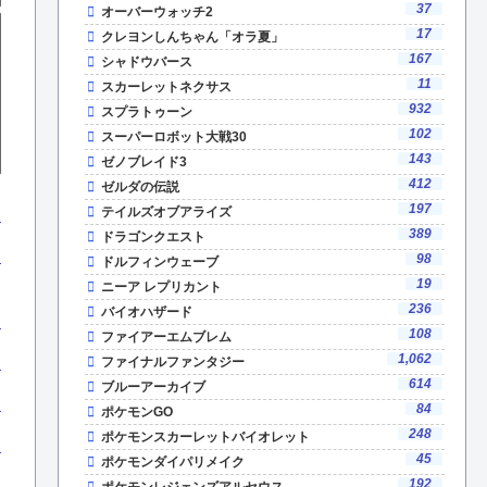
37
オーバーウォッチ2
17
クレヨンしんちゃん「オラ夏」
167
シャドウバース
11
スカーレットネクサス
932
スプラトゥーン
102
スーパーロボット大戦30
143
ゼノブレイド3
412
ゼルダの伝説
197
テイルズオブアライズ
389
ドラゴンクエスト
98
ドルフィンウェーブ
19
ニーア レプリカント
236
バイオハザード
108
ファイアーエムブレム
1,062
ファイナルファンタジー
614
ブルーアーカイブ
84
ポケモンGO
248
ポケモンスカーレットバイオレット
45
ポケモンダイパリメイク
192
ポケモンレジェンズアルセウス