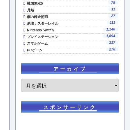
75
戦国無双5
11
月姫
27
鋼の錬金術師
111
崩壊：スターレイル
1,140
Nintendo Switch
1,894
プレイステーション
317
スマホゲーム
276
PCゲーム
アーカイブ
スポンサーリンク