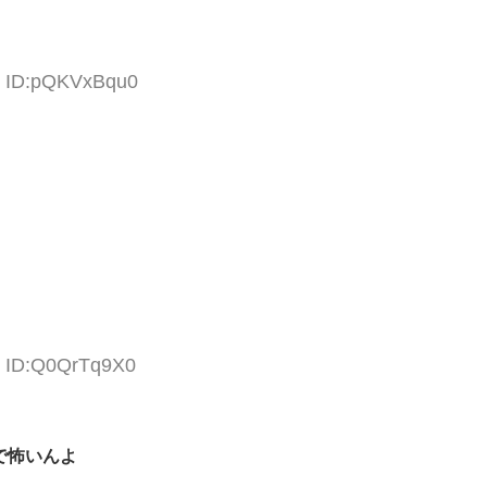
2 ID:pQKVxBqu0
7 ID:Q0QrTq9X0
で怖いんよ