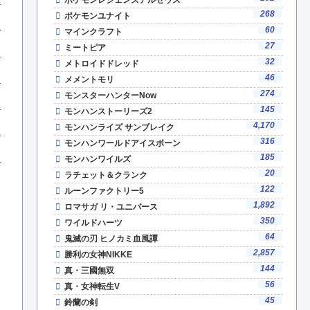
268
ポケモンユナイト
60
マインクラフト
27
ミートピア
32
メトロイドドレッド
46
メメントモリ
274
モンスターハンターNow
145
モンハンストーリーズ2
4,170
モンハンライズ サンブレイク
316
モンハンワールドアイスボーン
185
モンハンワイルズ
20
ラチェット＆クランク
122
ルーンファクトリー5
1,892
ロマサガ リ・ユニバース
350
ワイルドハーツ
64
鬼滅の刃 ヒノカミ血風譚
2,857
勝利の女神NIKKE
144
真・三國無双
56
真・女神転生V
45
鈴蘭の剣