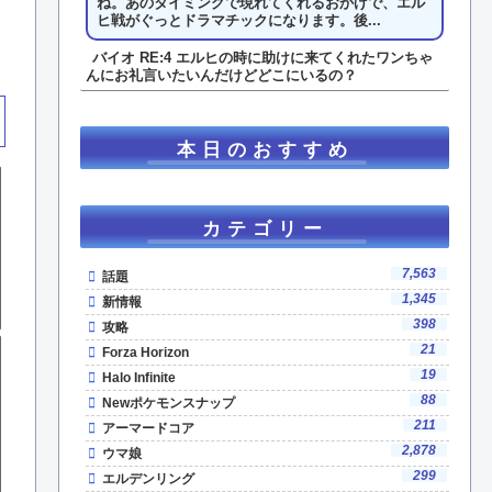
ね。あのタイミングで現れてくれるおかげで、エル
ヒ戦がぐっとドラマチックになります。後...
バイオ RE:4 エルヒの時に助けに来てくれたワンちゃ
んにお礼言いたいんだけどどこにいるの？
本日のおすすめ
カテゴリー
7,563
話題
1,345
新情報
398
攻略
21
Forza Horizon
19
Halo Infinite
88
Newポケモンスナップ
211
アーマードコア
2,878
ウマ娘
299
エルデンリング