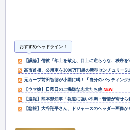
おすすめヘッドライン！
【議論】儒教「年上を敬え、目上に逆らうな、秩序を
高市首相、公用車を3000万円超の新型センチュリーS
元カープ前田智徳が小園に喝！「自分のバッティング
【ウマ娘】日曜日のご機嫌な忠犬たち他
NEW!
【速報】熊本県知事「報道に強い不満・苦情が寄せられて
【悲報】大谷翔平さん、ドジャースのヘッダー画像か
【画像】キャミィの最新フィギュア(約18万円)、ガ
実際『ゼルダ 時オカ』→『風タク』の時の空気感を知