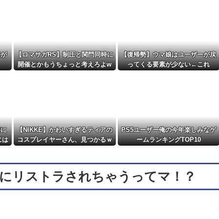
ント動画が公開される！めっちゃ楽しそ...
NEW!
のは危険！日本を守る前に日常を守れ！」他
NEW!
5が
【ロマサガRS】制圧と関門同時に
【復帰勢】ウマ娘はユーザーが戻
開催とかもうちょっと考えろよw
ってくる要素が少ない←これ
3に
【NIKKE】かわいすぎるティアの
PS5ユーザー俺の今年楽しみなゲ
には
コスプレイヤーさん、見つかるｗ
ームランキングTOP10
ｗｗｗｗ【画像】
々にリストラされちゃうってマ！？