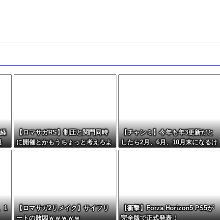
日経
【ロマサガRS】制圧と関門同時
【チャンミ】今年も年3更新だと
模
に開催とかもうちょっと考えろよ
したら2月、6月、10月末になるけ
w
どこれ毎回LoH月だから暇すぎな
い？
、1
【ロマサガ2リメイク】サイフリ
【衝撃】Forza Horizon5 PS5が
ートの敗因ｗｗｗｗｗ
完全版で正式発表！