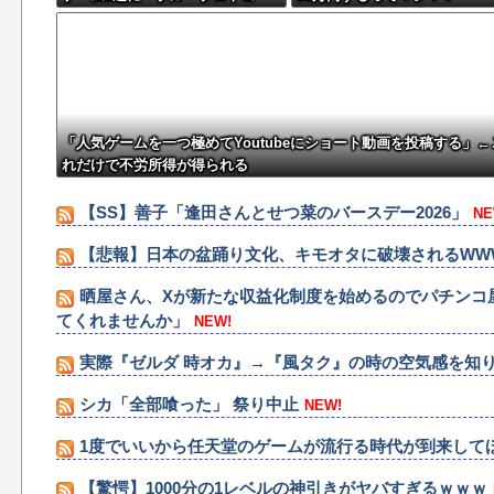
ル」「バビロン」「コンコード」
「人気ゲームを一つ極めてYoutubeにショート動画を投稿する」←
れだけで不労所得が得られる
【SS】善子「逢田さんとせつ菜のバースデー2026」
NE
【悲報】日本の盆踊り文化、キモオタに破壊されるWW
晒屋さん、Xが新たな収益化制度を始めるのでパチンコ
てくれませんか」
NEW!
実際『ゼルダ 時オカ』→『風タク』の時の空気感を知
シカ「全部喰った」 祭り中止
NEW!
1度でいいから任天堂のゲームが流行る時代が到来して
【驚愕】1000分の1レベルの神引きがヤバすぎるｗｗｗ