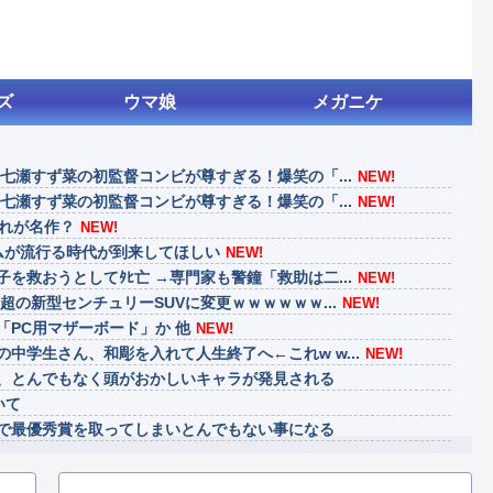
ズ
ウマ娘
メガニケ
＆七瀬すず菜の初監督コンビが尊すぎる！爆笑の「...
NEW!
＆七瀬すず菜の初監督コンビが尊すぎる！爆笑の「...
NEW!
これが名作？
NEW!
ムが流行る時代が到来してほしい
NEW!
を救おうとしてﾀﾋ亡 →専門家も警鐘「救助は二...
NEW!
超の新型センチュリーSUVに変更ｗｗｗｗｗｗ...
NEW!
「PC用マザーボード」か 他
NEW!
中学生さん、和彫を入れて人生終了へ←これw w...
NEW!
、とんでもなく頭がおかしいキャラが発見される
いて
で最優秀賞を取ってしまいとんでもない事になる
げ、消える
、ダスクブラッドは爆死しそうだよね笑