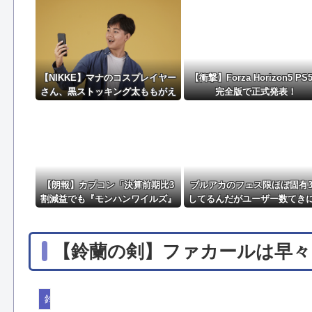
THE NEUTRALのしげるさんのパチンココラボイベ
新聞「被災地の熊本にミサイルを積んだ軍用機が居る
【NIKKE】マナのコスプレイヤー
【衝撃】Forza Horizon5 PS
さん、黒ストッキング太ももがえ
完全版で正式発表！
ちえちィ！
【朗報】カプコン「決算前期比3
ブルアカのフェス限ほぼ固有
割減益でも『モンハンワイルズ』
してるんだがユーザー数てき
で逆転するから！」
どんなもん？
【鈴蘭の剣】ファカールは早
鈴蘭の剣