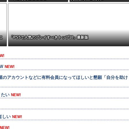
こ
「PS5で人気のプレイすべきトップ10」最新版
W!
W
NEW!
屋のアカウントなどに有料会員になってほしいと懇願「自分を助け
りたい
NEW!
ほしい
NEW!
NEW!