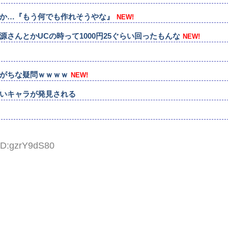
るんか…『もう何でも作れそうやな』
NEW!
さんとかUCの時って1000円25ぐらい回ったもんな
NEW!
がちな疑問ｗｗｗｗ
NEW!
いキャラが発見される
 ID:gzrY9dS80