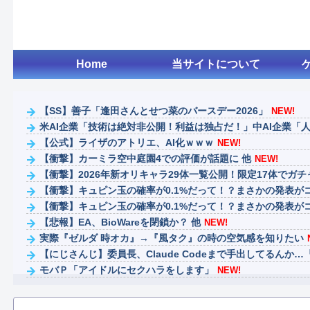
Home
当サイトについて
【SS】善子「逢田さんとせつ菜のバースデー2026」
NEW!
米AI企業「技術は絶対非公開！利益は独占だ！」中AI企業「人類
【公式】ライザのアトリエ、AI化ｗｗｗ
NEW!
【衝撃】カーミラ空中庭園4での評価が話題に 他
NEW!
【衝撃】2026年新オリキャラ29体一覧公開！限定17体でガチ
【衝撃】キュピン玉の確率が0.1%だって！？まさかの発表がコ
【衝撃】キュピン玉の確率が0.1%だって！？まさかの発表がコ
【悲報】EA、BioWareを閉鎖か？ 他
NEW!
実際『ゼルダ 時オカ』→『風タク』の時の空気感を知りたい
【にじさんじ】委員長、Claude Codeまで手出してるんか…『
モバＰ「アイドルにセクハラをします」
NEW!
【画像】漫画・アニメの「武人系敵幹部」に付きまといがち