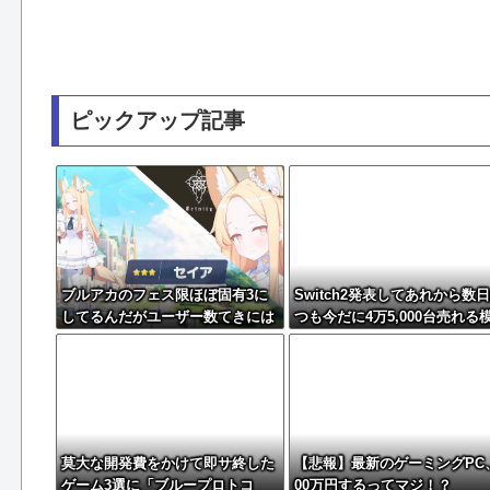
ピックアップ記事
ブルアカのフェス限ほぼ固有3に
Switch2発表してあれから数
してるんだがユーザー数てきには
つも今だに4万5,000台売れる
どんなもん？
様・・・・・・
莫大な開発費をかけて即サ終した
【悲報】最新のゲーミングPC
ゲーム3選に「ブループロトコ
00万円するってマジ！？