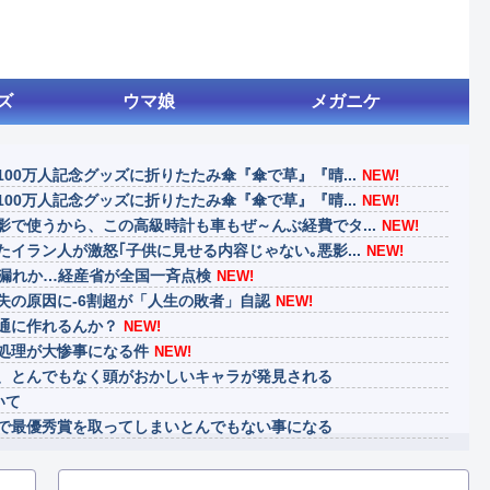
ズ
ウマ娘
メガニケ
00万人記念グッズに折りたたみ傘『傘で草』『晴...
NEW!
00万人記念グッズに折りたたみ傘『傘で草』『晴...
NEW!
で使うから、この高級時計も車もぜ～んぶ経費でタ...
NEW!
イラン人が激怒｢子供に見せる内容じゃない｡悪影...
NEW!
G漏れか…経産省が全国一斉点検
NEW!
失の原因に-6割超が「人生の敗者」自認
NEW!
通に作れるんか？
NEW!
処理が大惨事になる件
NEW!
、とんでもなく頭がおかしいキャラが発見される
いて
で最優秀賞を取ってしまいとんでもない事になる
げ、消える
、ダスクブラッドは爆死しそうだよね笑