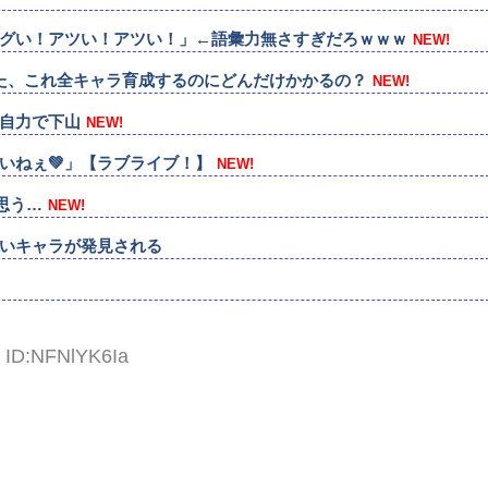
グい！アツい！アツい！」←語彙力無さすぎだろｗｗｗ
NEW!
た、これ全キャラ育成するのにどんだけかかるの？
NEW!
自力で下山
NEW!
いねぇ💚」【ラブライブ！】
NEW!
思う…
NEW!
いキャラが発見される
9 ID:NFNlYK6Ia