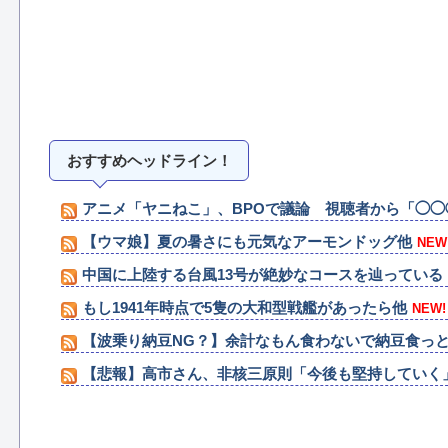
おすすめヘッドライン！
アニメ「ヤニねこ」、BPOで議論 視聴者から「◯
【ウマ娘】夏の暑さにも元気なアーモンドッグ他
NEW
中国に上陸する台風13号が絶妙なコースを辿っている！
もし1941年時点で5隻の大和型戦艦があったら他
NEW!
【波乗り納豆NG？】余計なもん食わないで納豆食っ
【悲報】高市さん、非核三原則「今後も堅持していく
伝説のクソゲー『たけしの挑戦状』のアプリ版が配信
グラブルリリンク新規なんだが6人育成し出して挫折し