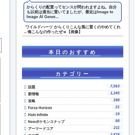
からくりの配置ってセンスが問われますよね。自分
も以前は適当に置いてましたが、最近はImage to
Image AI Gener...
ワイルドハーツ からくりこんな風に置くのやめてくれ
←俺こんなの作ったぜｗ【画像】
本日のおすすめ
カテゴリー
7,563
話題
1,345
新情報
398
攻略
21
Forza Horizon
19
Halo Infinite
88
Newポケモンスナップ
211
アーマードコア
2,878