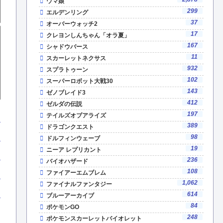
ウマ娘
299
エルデンリング
37
オーバーウォッチ2
17
クレヨンしんちゃん「オラ夏」
167
シャドウバース
11
スカーレットネクサス
932
スプラトゥーン
102
スーパーロボット大戦30
143
ゼノブレイド3
412
ゼルダの伝説
197
テイルズオブアライズ
389
ドラゴンクエスト
98
ドルフィンウェーブ
19
ニーア レプリカント
236
バイオハザード
108
ファイアーエムブレム
1,062
ファイナルファンタジー
614
ブルーアーカイブ
84
ポケモンGO
248
ポケモンスカーレットバイオレット