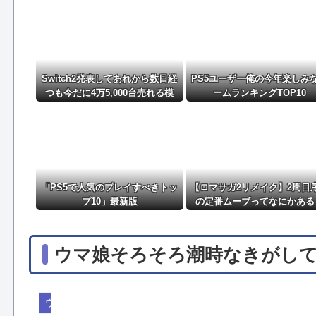
【ウマ娘】なんとかなれーーーッ(極道入稿)他
NEW!
【書籍】「ガンプラカタログ2026 GWXメモリアル
Switch2発表してあれから数日経
PS5ユーザー俺の今年楽しみ
つも今だに4万5,000台売れる模
ームランキングTOP10
様・・・・・・
「PS5で人気のプレイすべきトッ
【ロマサガ2リメイク】2周目
プ10」最新版
の定番ムーブってなにかある
ウマ娘そろそろ潮時なきがし
ウマ娘