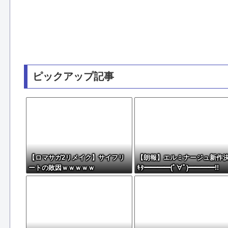
ピックアップ記事
【ロマサガ2リメイク】サイフリ
【朗報】エルミナージュ新作
ートの敗因ｗｗｗｗｗ
ｷﾀ━━━━(ﾟ∀ﾟ)━━━━!!