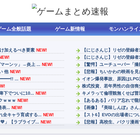
ゲーム全般話題
ゲーム新情報
モンハンライ
付け加えるべき要素
【にじさんじ】リゼの登録者1
NEW!
【にじさんじ】リゼの登録者1
NEW!
ンッ」→炎上 ...
【驚愕】ユーチューバー「撮影
NEW!
い 他
【悲報】ちいかわの映画を見た
NEW!
!! ...
イオン爆発事故、原因はLP
NEW!
株式投資、若年男性の自信喪
W!
でついに10...
キメラって倫理観無くせば普
NEW!
ンクｗｗｗ
【あるある】バリア忘れで龍
NEW!
表...
【画像】『美味しんぼ』さん
NEW!
全キャラ育成する...
【スト6】EVOの出場者につ
NEW!
」【ラブライブ...
【悲報】高校生、パクリ漫画
NEW!
ファンタージライフの持ち上
NEW!
ナイトレインは成功したけど