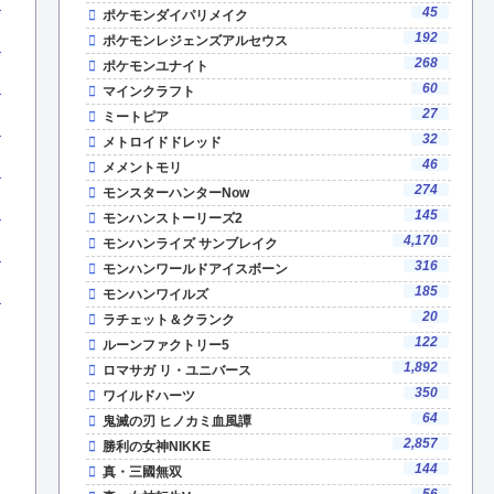
45
ポケモンダイパリメイク
192
ポケモンレジェンズアルセウス
268
ポケモンユナイト
60
マインクラフト
27
ミートピア
32
メトロイドドレッド
46
メメントモリ
274
モンスターハンターNow
145
モンハンストーリーズ2
4,170
モンハンライズ サンブレイク
316
モンハンワールドアイスボーン
185
モンハンワイルズ
20
ラチェット＆クランク
122
ルーンファクトリー5
1,892
ロマサガ リ・ユニバース
350
ワイルドハーツ
64
鬼滅の刃 ヒノカミ血風譚
2,857
勝利の女神NIKKE
144
真・三國無双
56