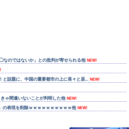
◯◯なのではないか」との批判が寄せられる他
NEW!
!
と話題に、中国の重要都市の上に長々と居...
NEW!
ときゃ間違いないことが判明した他
NEW!
」の表現を削除ｗｗｗｗｗｗｗｗｗｗ他
NEW!
開始！他
NEW!
た、これ全キャラ育成するのにどんだけかか...
NEW!