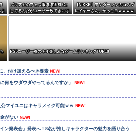
時
ブルアカのフェス限ほぼ固有3に
【NIKKE】アンダーソンのコスプ
ろよ
してるんだがユーザー数てきには
レイヤーさん、かっこヨｗｗｗｗ
どんなもん？
ｗｗ
ち
PS5ユーザー俺の今年楽しみなゲームランキングTOP10
めに、付け加えるべき要素
NEW!
のに何をウダウダやってるんですか」
NEW!
人公マイユニはキャラメイク可能ｗｗ
NEW!
が金がない
NEW!
！推しナイン発表会」発表へ！8名が推しキャラクターの魅力を語り合う