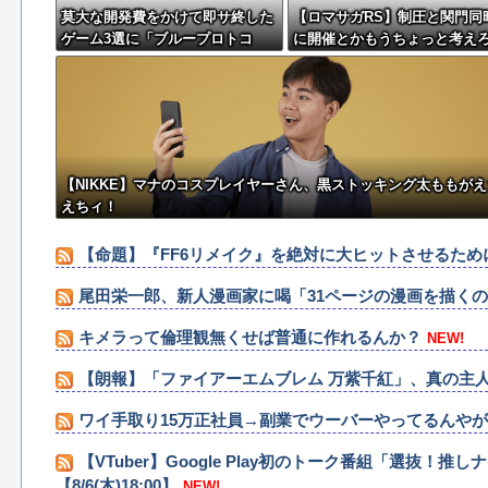
莫大な開発費をかけて即サ終した
【ロマサガRS】制圧と関門同
ゲーム3選に「ブループロトコ
に開催とかもうちょっと考え
ル」「バビロン」「コンコード」
w
【NIKKE】マナのコスプレイヤーさん、黒ストッキング太ももがえ
えちィ！
【命題】『FF6リメイク』を絶対に大ヒットさせるた
尾田栄一郎、新人漫画家に喝「31ページの漫画を描く
キメラって倫理観無くせば普通に作れるんか？
NEW!
【朗報】「ファイアーエムブレム 万紫千紅」、真の主
ワイ手取り15万正社員→副業でウーバーやってるんや
【VTuber】Google Play初のトーク番組「選抜
【8/6(木)18:00】
NEW!