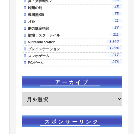
真・女神転生V
45
鈴蘭の剣
75
戦国無双5
11
月姫
27
鋼の錬金術師
111
崩壊：スターレイル
1,140
Nintendo Switch
1,894
プレイステーション
317
スマホゲーム
276
PCゲーム
アーカイブ
スポンサーリンク