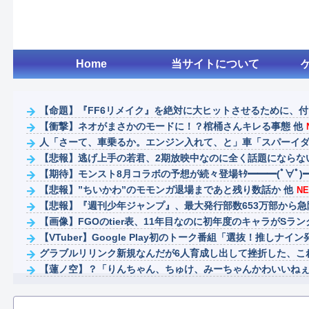
Home
当サイトについて
【命題】『FF6リメイク』を絶対に大ヒットさせるために、
【衝撃】ネオがまさかのモードに！？棺桶さんキレる事態 他
人「さーて、車乗るか。エンジン入れて、と」車「スパーイダマー
【悲報】逃げ上手の若君、2期放映中なのに全く話題にならな
【期待】モンスト8月コラボの予想が続々登場ｷﾀ━━━(ﾟ∀ﾟ)━━━
【悲報】”ちいかわ”のモモンガ退場まであと残り数話か 他
NE
【悲報】『週刊少年ジャンプ』、最大発行部数653万部から急降下
【画像】FGOのtier表、11年目なのに初年度のキャラがSラ
【VTuber】Google Play初のトーク番組「選抜！推しナイン発
グラブルリリンク新規なんだが6人育成し出して挫折した、これ
【蓮ノ空】？「りんちゃん、ちゅけ、みーちゃんかわいいねぇ💚
【V作戦】ジオン視点のこいつ等って普通に怖すぎると思う…