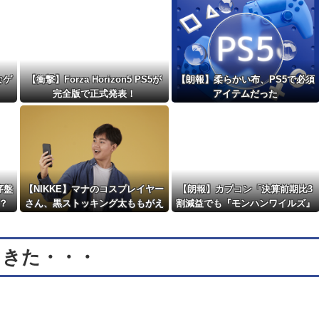
編」【予約開始】他
NEW!
なゲ
【衝撃】Forza Horizon5 PS5が
【朗報】柔らかい布、PS5で必須
完全版で正式発表！
アイテムだった
序盤
【NIKKE】マナのコスプレイヤー
【朗報】カプコン「決算前期比3
？
さん、黒ストッキング太ももがえ
割減益でも『モンハンワイルズ』
ちえちィ！
で逆転するから！」
てきた・・・