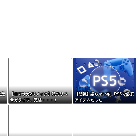
決定
【ロマサガ2リメイク】私のリベ
【朗報】柔らかい布、PS5で必須
サガライフ、完結・・・！
アイテムだった