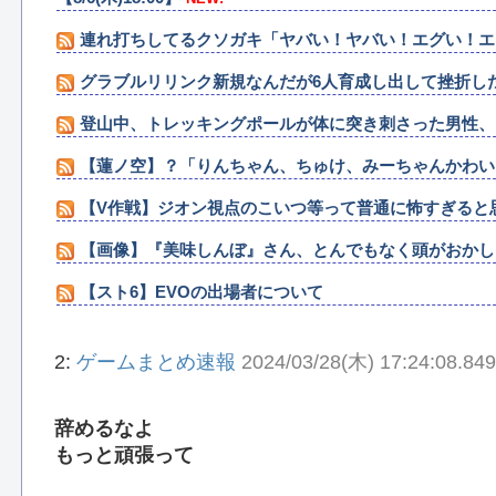
連れ打ちしてるクソガキ「ヤバい！ヤバい！エグい！エ
グラブルリリンク新規なんだが6人育成し出して挫折し
登山中、トレッキングポールが体に突き刺さった男性、
【蓮ノ空】？「りんちゃん、ちゅけ、みーちゃんかわい
【V作戦】ジオン視点のこいつ等って普通に怖すぎると
【画像】『美味しんぼ』さん、とんでもなく頭がおかし
【スト6】EVOの出場者について
2:
ゲームまとめ速報
2024/03/28(木) 17:24:08.84
辞めるなよ
もっと頑張って