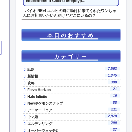
соискателя в Санкт-Петербур...
バイオ RE:4 エルヒの時に助けに来てくれたワンちゃ
んにお礼言いたいんだけどどこにいるの？
本日のおすすめ
カテゴリー
7,563
話題
1,345
新情報
398
攻略
21
Forza Horizon
19
Halo Infinite
88
Newポケモンスナップ
211
アーマードコア
2,878
ウマ娘
299
エルデンリング
37
オーバーウォッチ2