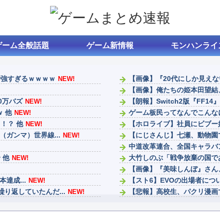
ゲーム全般話題
ゲーム新情報
モンハンライ
で強すぎるｗｗｗｗ
【画像】『20代にしか見えな
NEW!
【画像】俺たちの姫本田望結、
0万バズ
【朗報】Switch2版『FF1
NEW!
ｗ 他
ゲーム板民ってなんでこんな
NEW!
！？ 他
【ホロライブ】社員にビブー
NEW!
ガンマ）世界線...
【にじさんじ】七瀬、動物園で
NEW!
中道改革連合、全国キャラバ
 他
大竹しのぶ「戦争放棄の国で
NEW!
【画像】『美味しんぼ』さん
達成...
【スト6】EVOの出場者につ
NEW!
り返していたんだ...
【悲報】高校生、パクリ漫画
NEW!
ファンタージライフの持ち上
!
ナイトレインは成功したけど