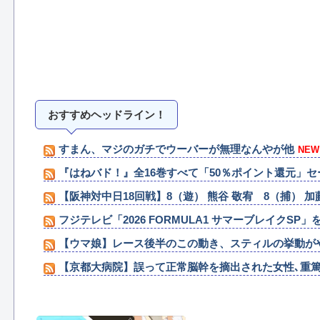
おすすめヘッドライン！
すまん、マジのガチでウーバーが無理なんやが他
NEW
『はねバド！』全16巻すべて「50％ポイント還元」セール
【阪神対中日18回戦】8（遊） 熊谷 敬宥 8（捕） 加
フジテレビ「2026 FORMULA1 サマーブレイクSP」を
【ウマ娘】レース後半のこの動き、スティルの挙動が
【京都大病院】誤って正常脳幹を摘出された女性､重篤
任天堂「今期中にSwitch2ソフトを6000万本売る（現
クレーンゲーム「景品貰えます、パチンコより脳汁出ま