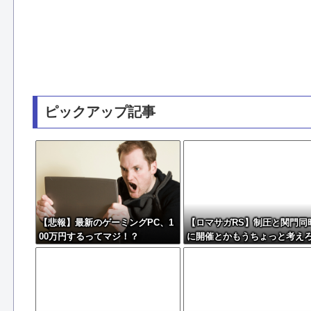
ピックアップ記事
【悲報】最新のゲーミングPC、1
【ロマサガRS】制圧と関門同
00万円するってマジ！？
に開催とかもうちょっと考え
w