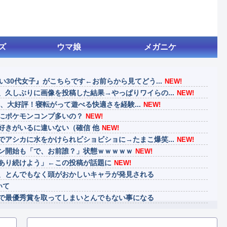
ズ
ウマ娘
メガニケ
い30代女子』がこちらです←お前らから見てどう...
NEW!
久しぶりに画像を投稿した結果→やっぱりワイらの...
NEW!
4』、大好評！寝転がって遊べる快適さを経験...
NEW!
にポケモンコンプ多いの？
NEW!
好きがいるに違いない（確信 他
NEW!
アシカに水をかけられビショビショに→たまこ爆笑...
NEW!
ン開始も「で、お前誰？」状態ｗｗｗｗｗ
NEW!
あり続けよう」←この投稿が話題に
NEW!
、とんでもなく頭がおかしいキャラが発見される
いて
で最優秀賞を取ってしまいとんでもない事になる
げ、消える
、ダスクブラッドは爆死しそうだよね笑