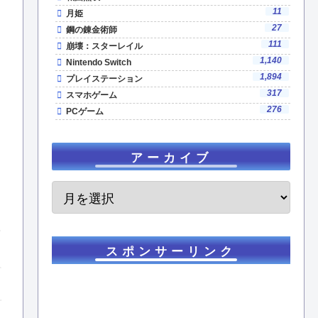
11
月姫
27
鋼の錬金術師
111
崩壊：スターレイル
1,140
Nintendo Switch
1,894
プレイステーション
317
スマホゲーム
276
PCゲーム
アーカイブ
スポンサーリンク