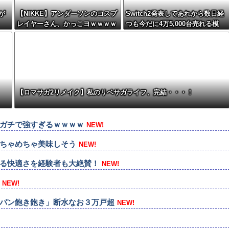
5が
【NIKKE】アンダーソンのコスプ
Switch2発表してあれから数日経
レイヤーさん、かっこヨｗｗｗｗ
つも今だに4万5,000台売れる模
ｗｗ
様・・・・・・
【ロマサガ2リメイク】私のリベサガライフ、完結・・・！
ガチで強すぎるｗｗｗｗ
NEW!
ちゃめちゃ美味しそう
NEW!
遊べる快適さを経験者も大絶賛！
NEW!
NEW!
パン飽き飽き」断水なお３万戸超
NEW!