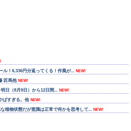
!
！6,336円分返ってくる！作風が...
NEW!
藤 匠馬他
NEW!
明日（8月9日）から12日間...
NEW!
やばすぎる。他
NEW!
な植物状態だが意識は正常で何かを思考して...
NEW!
在946万本達成）」他
NEW!
す、金かければ取れます」←なんjで不人気...
NEW!