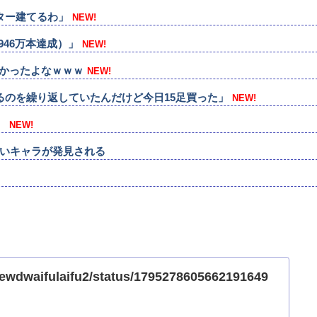
ター建てるわ」
NEW!
946万本達成）」
NEW!
しかったよなｗｗｗ
NEW!
るのを繰り返していたんだけど今日15足買った」
NEW!
】
NEW!
いキャラが発見される
m/lewdwaifulaifu2/status/1795278605662191649