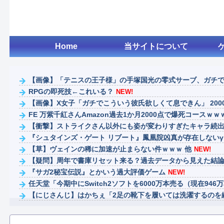
Home
当サイトについて
【画像】「テニスの王子様」の手塚国光の零式サーブ、ガチ
RPGの即死技←これいる？
NEW!
【画像】X女子「ガチでこういう彼氏欲しくて息できん」 200
FE 万紫千紅さんAmazon過去1か月2000点で爆死コースｗｗ
【衝撃】ストライクさん以外にも姿が変わりすぎたキャラ続出
『シュタインズ・ゲート リブート』鳳凰院凶真が存在しないγ（
【草】ヴェインの稀に加速が止まらない件ｗｗｗ 他
NEW!
【疑問】周年で書庫リセット来る？過去データから見えた結論
『サガ2秘宝伝説』とかいう過大評価ゲーム
NEW!
任天堂「今期中にSwitch2ソフトを6000万本売る（現在946万本
【にじさんじ】はかちぇ「2足の靴下を履いては洗濯するのを繰
【画像】絢瀬絵里さんのお●ぱいでかい【ラブライブ！】
NEW