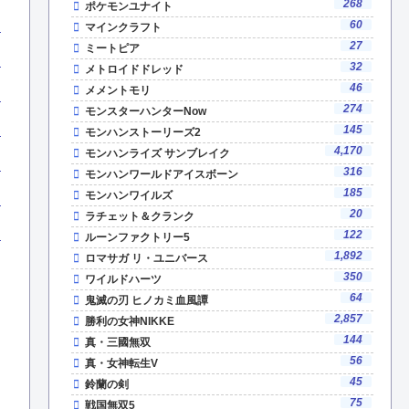
268
ポケモンユナイト
60
マインクラフト
27
ミートピア
32
メトロイドドレッド
46
メメントモリ
274
モンスターハンターNow
145
モンハンストーリーズ2
4,170
モンハンライズ サンブレイク
316
モンハンワールドアイスボーン
185
モンハンワイルズ
20
ラチェット＆クランク
122
ルーンファクトリー5
1,892
ロマサガ リ・ユニバース
350
ワイルドハーツ
64
鬼滅の刃 ヒノカミ血風譚
2,857
勝利の女神NIKKE
144
真・三國無双
56
真・女神転生V
45
鈴蘭の剣
75
戦国無双5