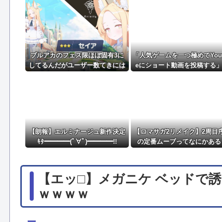
2026スーパーフォーミュラ第8戦「SUGO」決勝結果
論争になった「ディスク販売終了」、カプコンの回答と
ブルアカのフェス限ほぼ固有3に
「人気ゲームを一つ極めてYout
してるんだがユーザー数てきには
eにショート動画を投稿する
どんなもん？
これだけで不労所得が得られ
【朗報】エルミナージュ新作決定
【ロマサガ2リメイク】2周目
ｷﾀ━━━━(ﾟ∀ﾟ)━━━━!!
の定番ムーブってなにかある
【エッ□】メガニケ ベッドで
ｗｗｗｗ