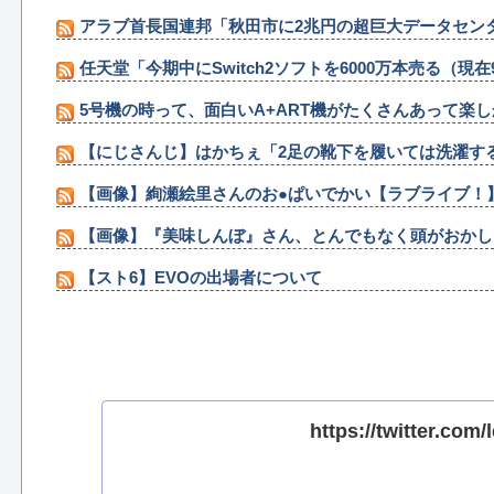
アラブ首長国連邦「秋田市に2兆円の超巨大データセン
任天堂「今期中にSwitch2ソフトを6000万本売る（現在
5号機の時って、面白いA+ART機がたくさんあって楽
【にじさんじ】はかちぇ「2足の靴下を履いては洗濯す
【画像】絢瀬絵里さんのお●ぱいでかい【ラブライブ！
【画像】『美味しんぼ』さん、とんでもなく頭がおかし
【スト6】EVOの出場者について
https://twitter.co