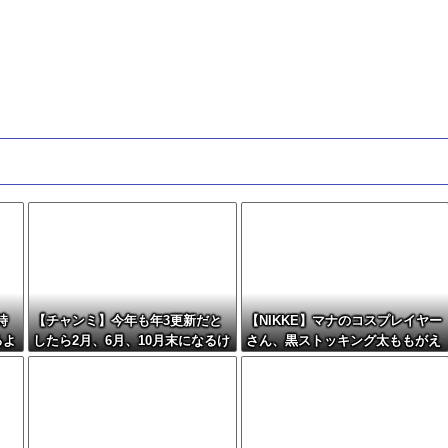
時
【チャンミ】今年も年3更新だと
【NIKKE】マナのコスプレイヤー
ろよ
したら2月、6月、10月末になるけ
さん、黒ストッキング太ももがえ
どこれ毎回LoH月だから暇すぎな
ちえちィ！
い？