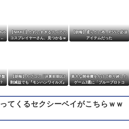
他
NEW!
衝撃の詳細がコチラ・・・「え？ウチはデジ...
NEW!
ub
【NIKKE】かわいすぎるティアの
【朗報】柔らかい布、PS5で必須
」←
コスプレイヤーさん、見つかるｗ
アイテムだった
る
ｗｗｗｗ【画像】
序盤
【朗報】カプコン「決算前期比3
莫大な開発費をかけて即サ終した
？
割減益でも『モンハンワイルズ』
ゲーム3選に「ブループロトコ
で逆転するから！」
ル」「バビロン」「コンコード」
誘ってくるセクシーベイがこちらｗｗ