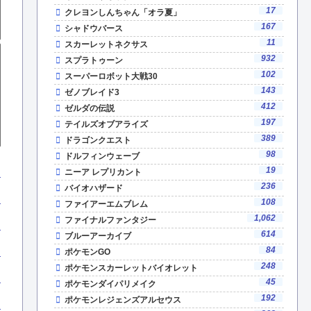
17
クレヨンしんちゃん「オラ夏」
167
シャドウバース
11
スカーレットネクサス
932
スプラトゥーン
102
スーパーロボット大戦30
143
ゼノブレイド3
412
ゼルダの伝説
197
テイルズオブアライズ
389
ドラゴンクエスト
98
ドルフィンウェーブ
19
ニーア レプリカント
236
バイオハザード
108
ファイアーエムブレム
1,062
ファイナルファンタジー
614
ブルーアーカイブ
84
ポケモンGO
248
ポケモンスカーレットバイオレット
45
ポケモンダイパリメイク
192
ポケモンレジェンズアルセウス