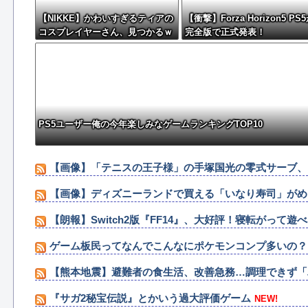
【NIKKE】かわいすぎるティアの
【衝撃】Forza Horizon5 PS
コスプレイヤーさん、見つかるｗ
完全版で正式発表！
ｗｗｗｗ【画像】
PS5ユーザー俺の今年楽しみなゲームランキングTOP10
【画像】「テニスの王子様」の手塚国光の零式サーブ、
【画像】ディズニーランドで買える「いなり寿司」がめ
【朗報】Switch2版『FF14』、大好評！寝転がって
ゲーム板民ってなんでこんなにポケモンコンプ多いの？
【熊本地震】避難者の食生活、改善急務…調理できず「
『サガ2秘宝伝説』とかいう過大評価ゲーム
NEW!