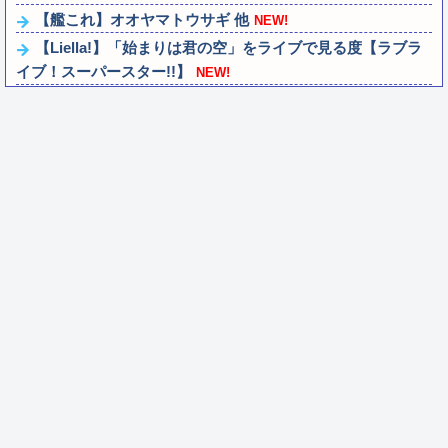
【艦これ】オオヤマトウサギ 他
NEW!
【Liella!】「始まりは君の空」をライブで見る度【ラブラ
イブ！スーパースター!!】
NEW!
ごつ盛り焼きそばとかいう年１くらいで無性に食いたくな
るやつｗｗｗｗｗｗｗｗ
NEW!
【雑談】ウマスレで語るインターネット老人会ｗｗｗ この
話題についていけないってマジ…！？
NEW!
「L／バジリスクIV XB（アクロス）」「eミリオンゴッド
3CHB（メーシー）」「L／Vi...
NEW!
【VTuber】ばあちゃる、引退を発表 8月9日の誕生日配信
で詳細を説明「ずっと続けられな...
NEW!
【朗報】Switch2版『FF14』ロードが長くなる不具合の修
正パッチを本日配信
NEW!