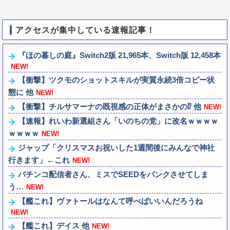
アクセスが集中している速報記事！
『ほの暮しの庭』Switch2版 21,965本、Switch版 12,458本
NEW!
【衝撃】ツクモのショットスキルが実質永続3倍コピー状
態に 他
NEW!
【衝撃】チルサマーナの既視感の正体がまさかの⁉️ 他
NEW!
【速報】れいわ新選組さん「いのちの党」に改名ｗｗｗｗ
ｗｗｗｗ
NEW!
ジャップ「クリスマスお祝いした1週間後にみんなで神社
行きます」←これ
NEW!
パチンコ配信者さん、ミスでSEEDをパンクさせてしま
う…
NEW!
【艦これ】ヴァトールはなんて呼べばいいんだろうね
NEW!
【艦これ】デイス 他
NEW!