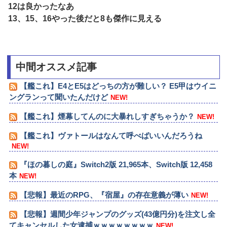
12は良かったなあ
13、15、16やった後だと8も傑作に見える
中間オススメ記事
【艦これ】E4とE5はどっちの方が難しい？ E5甲はウイニ
ングランって聞いたんだけど
NEW!
【艦これ】煙幕してんのに大暴れしすぎちゃうか？
NEW!
【艦これ】ヴァトールはなんて呼べばいいんだろうね
NEW!
『ほの暮しの庭』Switch2版 21,965本、Switch版 12,458
本
NEW!
【悲報】最近のRPG、『宿屋』の存在意義が薄い
NEW!
【悲報】週間少年ジャンプのグッズ(43億円分)を注文し全
てキャンセルした女逮捕ｗｗｗｗｗｗｗｗ
NEW!