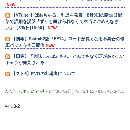
NEW!
【VTuber】ばあちゃる、引退を発表 8月9日の誕生日配
信で詳細を説明「ずっと続けられなくて本当にごめんなさ
い」【8/9(日)15:00】
NEW!
【朗報】Switch2版『FF14』ロードが長くなる不具合の修
正パッチを本日配信
NEW!
【画像】『美味しんぼ』さん、とんでもなく頭がおかしい
キャラが発見される
【スト6】EVOの出場者について
2:
ゲームまとめ速報
2024/06/23(日) 23:35:10.35 ID:qJGs64/y0
神:13-2