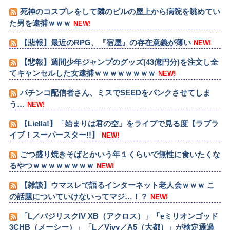
死神のコスプレをして隣のビルの屋上から病院を眺めてい
た男を逮捕ｗｗｗ
NEW!
【悲報】最近のRPG、『宿屋』の存在意義が薄い
NEW!
【悲報】週間少年ジャンプのグッズ(43億円分)を注文し全
てキャンセルした女逮捕ｗｗｗｗｗｗｗｗ
NEW!
パチンコ配信者さん、ミスでSEEDをパンクさせてしま
う…
NEW!
【Liella!】「始まりは君の空」をライブで見る度【ラブラ
イブ！スーパースター!!】
NEW!
ごつ盛り焼きそばとかいう年１くらいで無性に食いたくな
るやつｗｗｗｗｗｗｗｗ
NEW!
【雑談】ウマスレで語るインターネット老人会ｗｗｗ こ
の話題についていけないってマジ…！？
NEW!
「L／バジリスクIV XB（アクロス）」「eミリオンゴッド
3CHB（メーシー）」「L／Vivy／A5（大都）」が検定通過