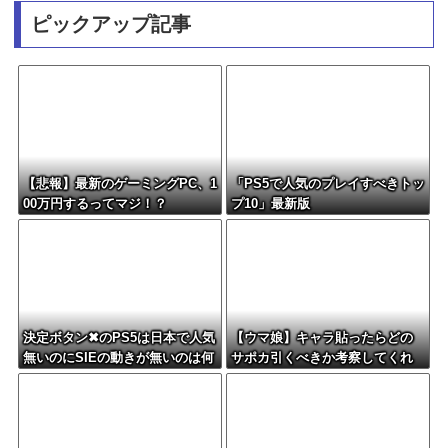
ピックアップ記事
【悲報】最新のゲーミングPC、1
「PS5で人気のプレイすべきトッ
00万円するってマジ！？
プ10」最新版
決定ボタン✖のPS5は日本で人気
【ウマ娘】キャラ貼ったらどの
無いのにSIEの動きが無いのは何
サポカ引くべきか考察してくれ
故？
るツールない？