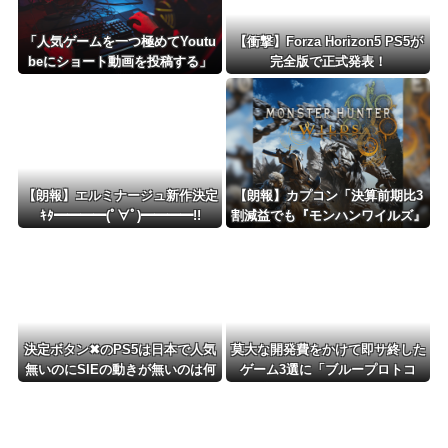
「人気ゲームを一つ極めてYoutu
【衝撃】Forza Horizon5 PS5が
beにショート動画を投稿する」
完全版で正式発表！
←これだけで不労所得が得られる
【朗報】エルミナージュ新作決定
【朗報】カプコン「決算前期比3
ｷﾀ━━━━(ﾟ∀ﾟ)━━━━!!
割減益でも『モンハンワイルズ』
で逆転するから！」
決定ボタン✖のPS5は日本で人気
莫大な開発費をかけて即サ終した
無いのにSIEの動きが無いのは何
ゲーム3選に「ブループロトコ
故？
ル」「バビロン」「コンコード」