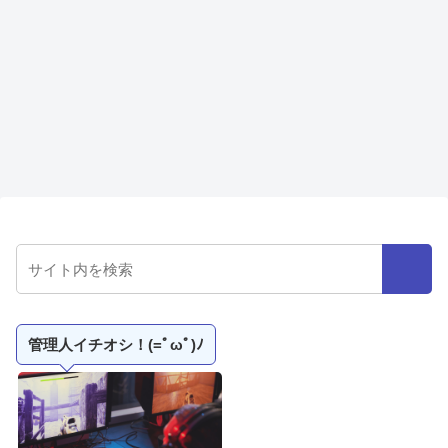
管理人イチオシ！(=ﾟωﾟ)ﾉ