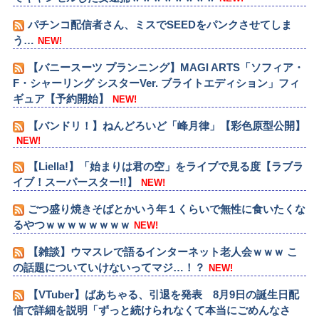
パチンコ配信者さん、ミスでSEEDをパンクさせてしま
う…
NEW!
【バニースーツ プランニング】MAGI ARTS「ソフィア・
F・シャーリング シスターVer. ブライトエディション」フィ
ギュア【予約開始】
NEW!
【バンドリ！】ねんどろいど「峰月律」【彩色原型公開】
NEW!
【Liella!】「始まりは君の空」をライブで見る度【ラブラ
イブ！スーパースター!!】
NEW!
ごつ盛り焼きそばとかいう年１くらいで無性に食いたくな
るやつｗｗｗｗｗｗｗｗ
NEW!
【雑談】ウマスレで語るインターネット老人会ｗｗｗ こ
の話題についていけないってマジ…！？
NEW!
【VTuber】ばあちゃる、引退を発表 8月9日の誕生日配
信で詳細を説明「ずっと続けられなくて本当にごめんなさ