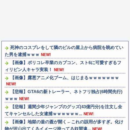
死神のコスプレをして隣のビルの屋上から病院を眺めてい
た男を逮捕ｗｗｗ
NEW!
【画像】ポリコレ卒業のカプコン、スト6に可愛すぎるフ
ィリピン人キャラ実装！
NEW!
【画像】露悪アニメ化ブーム、はじまるｗｗｗｗｗｗｗ
NEW!
【悲報】GTA6の新トレーラー、ネトフリ独占(6時間先行)
ｗｗｗ
NEW!
【悲報】週間少年ジャンプのグッズ(43億円分)を注文し全
てキャンセルした女逮捕ｗｗｗｗｗｗ...
NEW!
【画像】地獄の釜の蓋が開く←これの誤用が多すぎ。化け
物が沢山出てくるイメージ持ってる奴間違...
NEW!