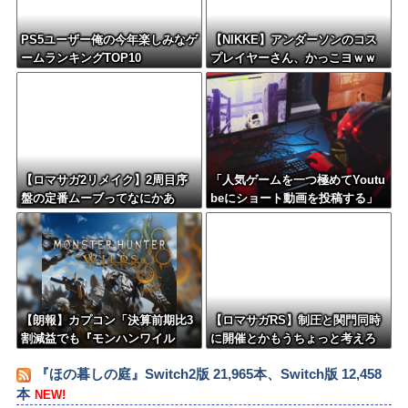
PS5ユーザー俺の今年楽しみなゲ
【NIKKE】アンダーソンのコス
ームランキングTOP10
プレイヤーさん、かっこヨｗｗ
ｗｗｗｗ
【ロマサガ2リメイク】2周目序
「人気ゲームを一つ極めてYoutu
盤の定番ムーブってなにかあ
beにショート動画を投稿する」
る？
←これだけで不労所得が得られ
る
【朗報】カプコン「決算前期比3
【ロマサガRS】制圧と関門同時
割減益でも『モンハンワイル
に開催とかもうちょっと考えろ
ズ』で逆転するから！」
よw
『ほの暮しの庭』Switch2版 21,965本、Switch版 12,458
本
NEW!