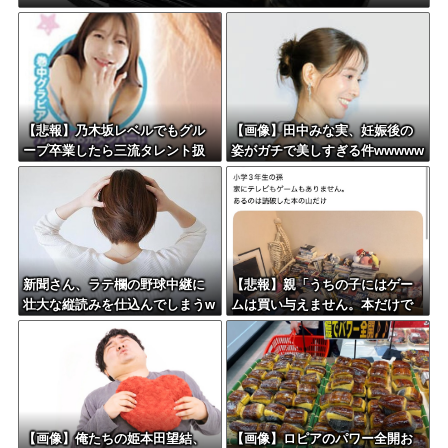
【悲報】乃木坂レベルでもグル
【画像】田中みな実、妊娠後の
ープ卒業したら三流タレント扱
姿がガチで美しすぎる件wwwww
いになる模様・・・
w
新聞さん、ラテ欄の野球中継に
【悲報】親「うちの子にはゲー
壮大な縦読みを仕込んでしまうw
ムは買い与えません。本だけで
wwwwww
十分」→結果ｗｗｗ
【画像】俺たちの姫本田望結、
【画像】ロピアのパワー全開お