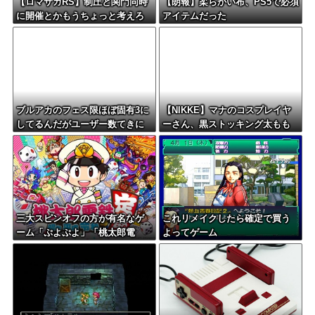
【ロマサガRS】制圧と関門同時
【朗報】柔らかい布、PS5で必須
に開催とかもうちょっと考えろ
アイテムだった
よw
ブルアカのフェス限ほぼ固有3に
【NIKKE】マナのコスプレイヤ
してるんだがユーザー数てきに
ーさん、黒ストッキング太もも
はどんなもん？
がえちえちィ！
三大スピンオフの方が有名なゲ
これリメイクしたら確定で買う
ーム「ぷよぷよ」「桃太郎電
よってゲーム
鉄」「KOF」