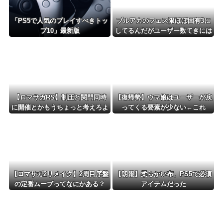
「PS5で人気のプレイすべきトッ
ブルアカのフェス限ほぼ固有3に
プ10」最新版
してるんだがユーザー数てきには
どんなもん？
【ロマサガRS】制圧と関門同時
【復帰勢】ウマ娘はユーザーが戻
に開催とかもうちょっと考えろよ
ってくる要素が少ない←これ
w
【ロマサガ2リメイク】2周目序盤
【朗報】柔らかい布、PS5で必須
の定番ムーブってなにかある？
アイテムだった