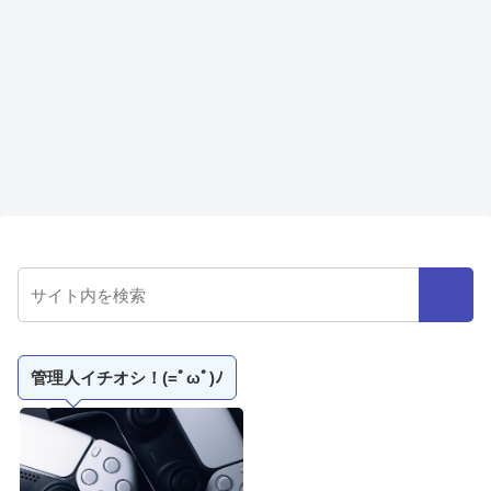
管理人イチオシ！(=ﾟωﾟ)ﾉ