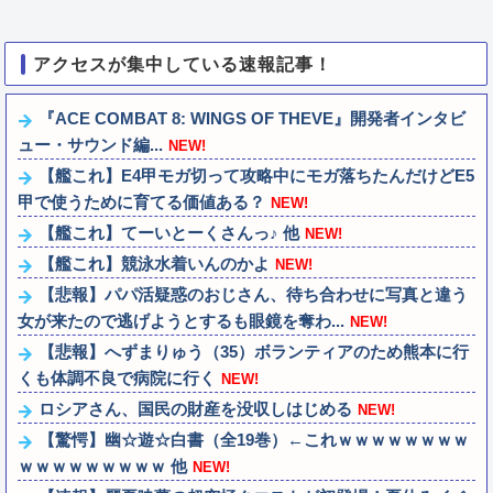
アクセスが集中している速報記事！
『ACE COMBAT 8: WINGS OF THEVE』開発者インタビ
ュー・サウンド編...
NEW!
【艦これ】E4甲モガ切って攻略中にモガ落ちたんだけどE5
甲で使うために育てる価値ある？
NEW!
【艦これ】てーいとーくさんっ♪ 他
NEW!
【艦これ】競泳水着いんのかよ
NEW!
【悲報】パパ活疑惑のおじさん、待ち合わせに写真と違う
女が来たので逃げようとするも眼鏡を奪わ...
NEW!
【悲報】へずまりゅう（35）ボランティアのため熊本に行
くも体調不良で病院に行く
NEW!
ロシアさん、国民の財産を没収しはじめる
NEW!
【驚愕】幽☆遊☆白書（全19巻）←これｗｗｗｗｗｗｗｗ
ｗｗｗｗｗｗｗｗｗ 他
NEW!