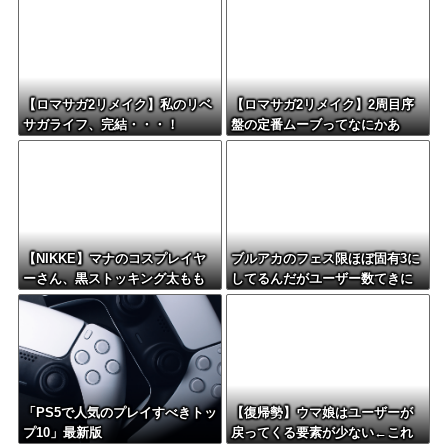
【ロマサガ2リメイク】私のリベ
【ロマサガ2リメイク】2周目序
サガライフ、完結・・・！
盤の定番ムーブってなにかあ
る？
【NIKKE】マナのコスプレイヤ
ブルアカのフェス限ほぼ固有3に
ーさん、黒ストッキング太もも
してるんだがユーザー数てきに
がえちえちィ！
はどんなもん？
「PS5で人気のプレイすべきトッ
【復帰勢】ウマ娘はユーザーが
プ10」最新版
戻ってくる要素が少ない←これ