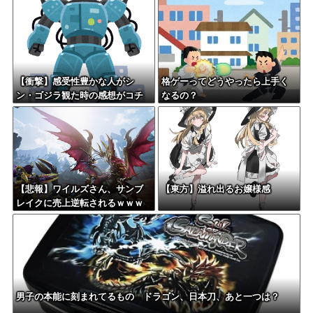
何？
【衝撃】感受性豊かな人がシ
格ゲーってどうやったら上手く
ン・ゴジラ観た時の感想がコチ
なるの？
ラ・・・・・
【悲報】ワイルズさん、サンブ
【東方】溢れ出るお嬢様感
レイクに売上逆転されるｗｗｗ
ｗｗ
男子の本能に刻まれてるもの ドラゴン、日本刀、あと一つは？