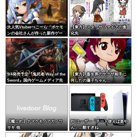
大人気Vtuberぺこーら「ポケモ
【東方】スターサファイアの進
ンの会社さんが作った新作ゲー
化先
ムやってみる！」
9/4発売予定『鬼武者 Way of the
【東方】畜生界のヤクザ相手に
Sword』国内ゲームメディア先
何したの蓮子ちゃん…
行プレイが一斉公開、攻撃中に
も使える受け流しの爽快感・細
部まで再現された京都・歯ごた
えあるボス戦が高評価
【艦これ】ナマケモノアガノウ
PCユーザー「チート使えば楽や
サギ 他
ん」←酷すぎね