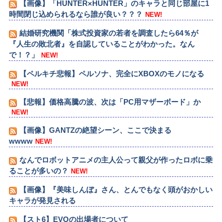
【画像】「HUNTER×HUNTER」のキャラと同じ部屋に1
時間閉じ込められるなら誰が良い？？？
NEW!
結婚研究機関「株式投資家の若者を調査したら64％が
『人生の敗北者』を自認していることがわかった。なん
で！？」
NEW!
【ペルキチ悲報】ペルソナ、完全にXBOXのモノになる
NEW!
【悲報】価格高騰の波、次は「PC用マザーボード」か
NEW!
【画像】GANTZの絶望シーン、ここで決まる
wwww
NEW!
なんでロボットアニメの主人公って親父が作ったロボに乗
ることが多いの？
NEW!
【画像】『美味しんぼ』さん、とんでもなく頭がおかしい
キャラが発見される
【スト6】EVOの出場者について