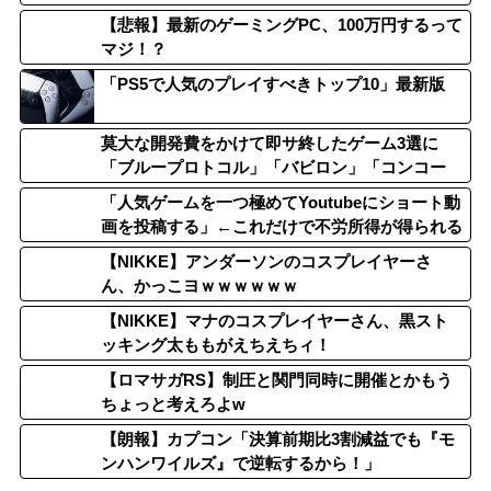
【悲報】最新のゲーミングPC、100万円するって
マジ！？
「PS5で人気のプレイすべきトップ10」最新版
莫大な開発費をかけて即サ終したゲーム3選に
「ブループロトコル」「バビロン」「コンコー
ド」
「人気ゲームを一つ極めてYoutubeにショート動
画を投稿する」←これだけで不労所得が得られる
【NIKKE】アンダーソンのコスプレイヤーさ
ん、かっこヨｗｗｗｗｗｗ
【NIKKE】マナのコスプレイヤーさん、黒スト
ッキング太ももがえちえちィ！
【ロマサガRS】制圧と関門同時に開催とかもう
ちょっと考えろよw
【朗報】カプコン「決算前期比3割減益でも『モ
ンハンワイルズ』で逆転するから！」