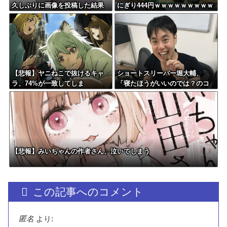
久しぶりに画像を投稿した結果
にぎり444円ｗｗｗｗｗｗｗｗｗ
→やっぱりワイらの姫だったw w
ｗｗｗ
w w w w w w w w
【悲報】ヤニねこで抜けるキャ
ショートスリーパー堀大輔、
ラ、74%が一致してしま
「寝たほうがいいのでは？のコ
う・・・
メントにブチギレ
【悲報】みいちゃんの作者さん、泣いてしまう
この記事へのコメント
匿名
より: