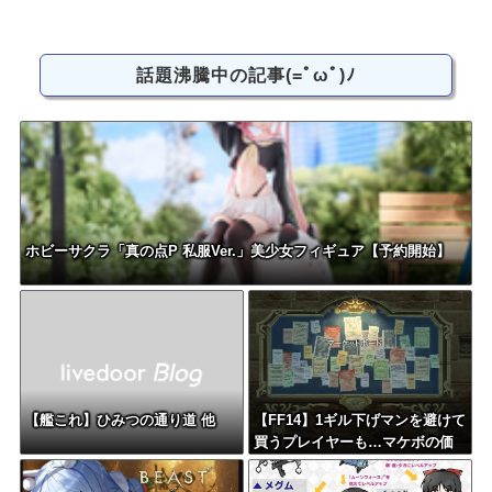
話題沸騰中の記事(=ﾟωﾟ)ﾉ
ホビーサクラ「真の点P 私服Ver.」美少女フィギュア【予約開始】
【艦これ】ひみつの通り道 他
【FF14】1ギル下げマンを避けて
買うプレイヤーも…マケボの価
格競争が泥沼化