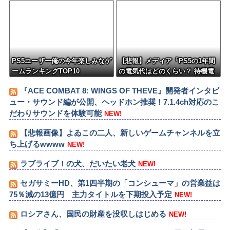
PS5ユーザー俺の今年楽しみなゲ
【悲報】メディア「PS5の1年間
ームランキングTOP10
の電気代はどのくらい？ 待機電
力には注意すべき？」
『ACE COMBAT 8: WINGS OF THEVE』開発者インタビ
ュー・サウンド編が公開、ヘッドホン推奨！7.1.4ch対応のこ
だわりサウンドを体験可能
NEW!
【悲報画像】よゐこの二人、新しいゲームチャンネルを立
ち上げるwwww
NEW!
ラブライブ！の犬、だいたい老犬
NEW!
セガサミーHD、第1四半期の「コンシューマ」の営業益は
75％減の13億円 主力タイトルを下期投入予定
NEW!
ロシアさん、国民の財産を没収しはじめる
NEW!