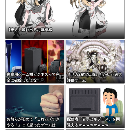
【東方】溢れ出るお嬢様感
家庭用ゲーム機ビジネスって完
『サガ2秘宝伝説』とかいう過大
全に破綻したよな
評価ゲーム
お前らが初めて『これムズすぎ
配信者「岩手とキプロス」を間
やろ！』って思ったゲームは
違えるｗｗｗｗｗｗｗｗ