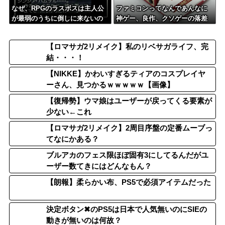
なぜ、RPGのラスボスは主人公
ファミコンってなんであんなに
が最弱のうちに倒しに来ないの
神ゲー、良作、クソゲーの落差
か？
が激しかったんだろう
【ロマサガ2リメイク】私のリベサガライフ、完
結・・・！
【NIKKE】かわいすぎるティアのコスプレイヤ
ーさん、見つかるｗｗｗｗｗ【画像】
【復帰勢】ウマ娘はユーザーが戻ってくる要素が
少ない←これ
【ロマサガ2リメイク】2周目序盤の定番ムーブっ
てなにかある？
ブルアカのフェス限ほぼ固有3にしてるんだがユ
ーザー数てきにはどんなもん？
【朗報】柔らかい布、PS5で必須アイテムだった
決定ボタン✖のPS5は日本で人気無いのにSIEの
動きが無いのは何故？