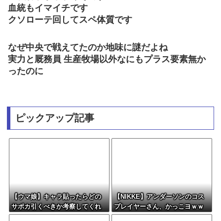
血統もイマイチです
クソローテ回してスペ体質です
なぜ中央で戦えてたのか地味に謎だよね
実力と厩務員 生産牧場以外なにもプラス要素無か
ったのに
ピックアップ記事
【ウマ娘】キャラ貼ったらどの
【NIKKE】アンダーソンのコス
サポカ引くべきか考察してくれ
プレイヤーさん、かっこヨｗｗ
るツールない？
ｗｗｗｗ