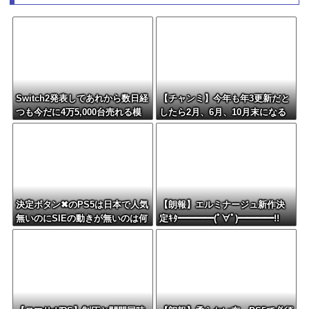
Switch2発表してあれから数日経
【チャンミ】今年も年3更新だと
つも今だに4万5,000台売れる模
したら2月、6月、10月末になる
様・・・・・・
けどこれ毎回LoH月だから暇すぎ
ない？
決定ボタン✖のPS5は日本で人気
【朗報】エルミナージュ新作決
無いのにSIEの動きが無いのは何
定ｷﾀ━━━━(ﾟ∀ﾟ)━━━━!!
故？