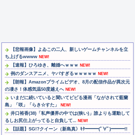
【悲報画像】よゐこの二人、新しいゲームチャンネルを立
ち上げるwwww
NEW!
【速報】ひろゆき、離婚へｗｗｗ
NEW!
例のダンスアニメ、ヤバすぎるｗｗｗｗｗ
NEW!
【朗報】Amazonプライムビデオ、8月の配信作品が異次元
の凄さ！体感気温50度越えへ
NEW!
いまだに続いていると聞いてビビる漫画「ながされて藍蘭
島」「咲」「らき☆すた」
NEW!
井口裕香(38)「私声優界の中では(狭い)」誰よりも運動して
るしお尻仕上がってると自負して...
NEW!
【話題】SG!?クイーン（新島真）ｷﾀ━━━(ﾟ∀ﾟ)━━━!!