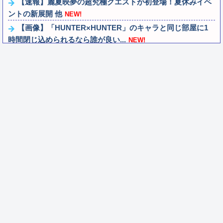
【速報】麗夏映夢の超究極クエストが初登場！夏休みイベ
ントの新展開 他
NEW!
【画像】「HUNTER×HUNTER」のキャラと同じ部屋に1
時間閉じ込められるなら誰が良い...
NEW!
結婚研究機関「株式投資家の若者を調査したら64％が『人
生の敗北者』を自認していることがわか...
NEW!
【ペルキチ悲報】ペルソナ、完全にXBOXのモノになる
NEW!
【悲報】価格高騰の波、次は「PC用マザーボード」か
NEW!
【画像】GANTZの絶望シーン、ここで決まるwwww
NEW!
なんでロボットアニメの主人公って親父が作ったロボに乗
ることが多いの？
NEW!