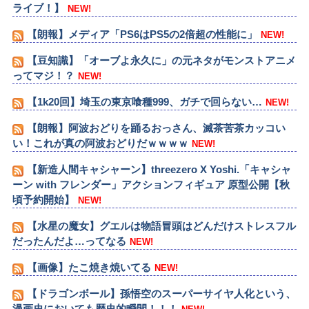
ライブ！】
NEW!
【朗報】メディア「PS6はPS5の2倍超の性能に」
NEW!
【豆知識】「オーブよ永久に」の元ネタがモンストアニメ
ってマジ！？
NEW!
【1k20回】埼玉の東京喰種999、ガチで回らない…
NEW!
【朗報】阿波おどりを踊るおっさん、滅茶苦茶カッコい
い！これが真の阿波おどりだｗｗｗｗ
NEW!
【新造人間キャシャーン】threezero X Yoshi.「キャシャ
ーン with フレンダー」アクションフィギュア 原型公開【秋
頃予約開始】
NEW!
【水星の魔女】グエルは物語冒頭はどんだけストレスフル
だったんだよ…ってなる
NEW!
【画像】たこ焼き焼いてる
NEW!
【ドラゴンボール】孫悟空のスーパーサイヤ人化という、
漫画史においても歴史的瞬間！！！