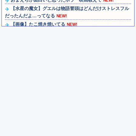
NEW!
【水星の魔女】グエルは物語冒頭はどんだけストレスフル
だったんだよ…ってなる
NEW!
【画像】たこ焼き焼いてる
NEW!
【ドラゴンボール】孫悟空のスーパーサイヤ人化という、
漫画史においても歴史的瞬間！！！
NEW!
日産「ノートオーラNISMO」8月に改良か？ ブラック仕様
追加の可能性
NEW!
ファンタジーRPGでテンション上がる場所と行動と言えば
NEW!
カプコン「『モンハンワイルズ』販売は“改善傾向”―中長
期でワールド超え目指す」
NEW!