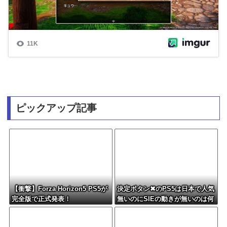
ピックアップ記事
【衝撃】Forza Horizon5 PS5が
決定ボタン✖のPS5は日本で人気
完全版で正式発表！
無いのにSIEの動きが無いのは何
故？