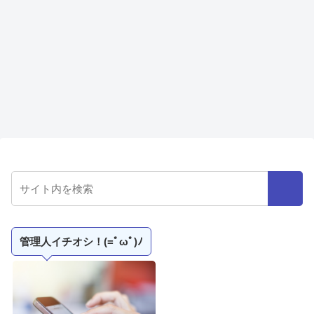
管理人イチオシ！(=ﾟωﾟ)ﾉ