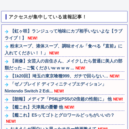
アクセスが集中している速報記事！
【虹ヶ咲】ランジュって地味にカプ相手いないよな【ラブ
ライブ！】
NEW!
粉末スープ、液体スープ、調味オイル「食べる『直前』に
入れてください！！」
NEW!
【画像】女芸人の吉住さん、メイクしたら普通に美人の部
類だった→ご覧くださいw w w w ...
NEW!
【1k20回】埼玉の東京喰種999、ガチで回らない…
NEW!
「ゼノブレイド ディフィニティブエディション」
Nintendo Switch 2 Edi...
NEW!
【朗報】メディア「PS6はPS5の2倍超の性能に」 他
NEW!
【艦これ】天津風の憂鬱 他
NEW!
【艦これ】E5ってゴトとグロワールどっちがいいの？
NEW!
おまえらが面白いと思ったホラー映画教えて