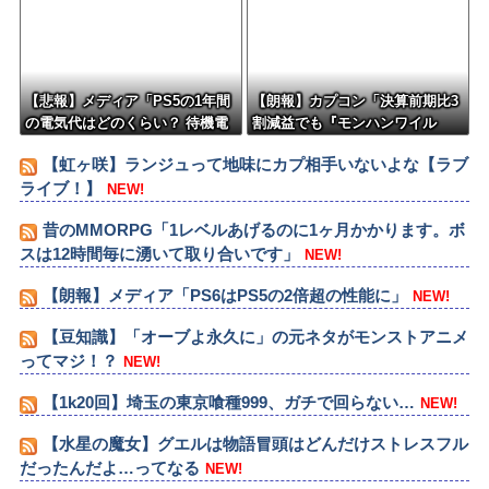
【悲報】メディア「PS5の1年間
【朗報】カプコン「決算前期比3
の電気代はどのくらい？ 待機電
割減益でも『モンハンワイル
力には注意すべき？」
ズ』で逆転するから！」
【虹ヶ咲】ランジュって地味にカプ相手いないよな【ラブ
ライブ！】
NEW!
昔のMMORPG「1レベルあげるのに1ヶ月かかります。ボ
スは12時間毎に湧いて取り合いです」
NEW!
【朗報】メディア「PS6はPS5の2倍超の性能に」
NEW!
【豆知識】「オーブよ永久に」の元ネタがモンストアニメ
ってマジ！？
NEW!
【1k20回】埼玉の東京喰種999、ガチで回らない…
NEW!
【水星の魔女】グエルは物語冒頭はどんだけストレスフル
だったんだよ…ってなる
NEW!