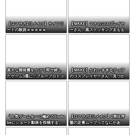
【ロマサガ2リメイク】サイフリ
【NIKKE】マナのコスプレイヤ
ートの敗因ｗｗｗｗｗ
ーさん、黒ストッキング太もも
がえちえちィ！
莫大な開発費をかけて即サ終し
【NIKKE】かわいすぎるティア
たゲーム3選に「ブループロトコ
のコスプレイヤーさん、見つか
ル」「バビロン」「コンコー
るｗｗｗｗｗ【画像】
ド」
「人気ゲームを一つ極めてYoutu
【ロマサガ2リメイク】2周目序
beにショート動画を投稿する」
盤の定番ムーブってなにかあ
←これだけで不労所得が得られ
る？
る