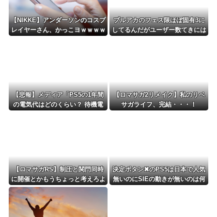
【NIKKE】アンダーソンのコスプ
ブルアカのフェス限ほぼ固有3に
レイヤーさん、かっこヨｗｗｗｗ
してるんだがユーザー数てきには
ｗｗ
どんなもん？
【悲報】メディア「PS5の1年間
【ロマサガ2リメイク】私のリベ
の電気代はどのくらい？ 待機電
サガライフ、完結・・・！
力には注意すべき？」
【ロマサガRS】制圧と関門同時
決定ボタン✖のPS5は日本で人気
に開催とかもうちょっと考えろよ
無いのにSIEの動きが無いのは何
w
故？