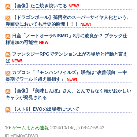
【画像】たこ焼き焼いてる
NEW!
【ドラゴンボール】孫悟空のスーパーサイヤ人化という、
漫画史においても歴史的瞬間！！！
NEW!
日産「ノートオーラNISMO」8月に改良か？ ブラック仕
様追加の可能性
NEW!
ファンタジーRPGでテンション上がる場所と行動と言え
ば
NEW!
カプコン「『モンハンワイルズ』販売は“改善傾向”―中
長期でワールド超え目指す」
NEW!
【画像】『美味しんぼ』さん、とんでもなく頭がおかしい
キャラが発見される
【スト6】EVOの出場者について
10:
ゲームまとめ速報
2024/10/14(月) 08:47:58.43
ID:eEM0rGDW0