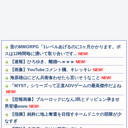
昔のMMORPG「1レベルあげるのに1ヶ月かかります。ボ
スは12時間毎に湧いて取り合いです...
NEW!
【速報】ひろゆき、離婚へｗｗｗ
NEW!
【画像】YouTubeコメント欄、キレッキレ
NEW!
海原雄山にどん兵衛食わせたら言いそうなこと
NEW!
「MYST」シリーズって正直ADVゲームの最高傑作だよね
NEW!
【悲報画像】ブルーロックになんJ民とドッピュン孕ませ
男登場www
NEW!
【指摘】純粋に地上奪還を目指すネームドニケの部隊が少
なすぎ