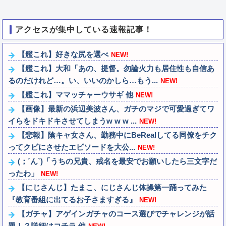
アクセスが集中している速報記事！
【艦これ】好きな尻を選べ
NEW!
【艦これ】大和「あの、提督。勿論火力も居住性も自信あ
るのだけれど…。い、いいのかしら…もう...
NEW!
【艦これ】ママッチャーウサギ 他
NEW!
【画像】最新の浜辺美波さん、ガチのマジで可愛過ぎてワ
イらをドキドキさせてしまうw w w ...
NEW!
【悲報】陰キャ女さん、勤務中にBeRealしてる同僚をチク
ってクビにさせたエピソードを大公...
NEW!
(；´ん`)「うちの兄貴、戒名を最安でお願いしたら三文字だ
ったわ」
NEW!
【にじさんじ】たまこ、にじさんじ体操第一踊ってみた
『教育番組に出てるお子さますぎる』
NEW!
【ガチャ】アゲインガチャのコース選びでチャレンジが話
題！？詳細はコチラ 他