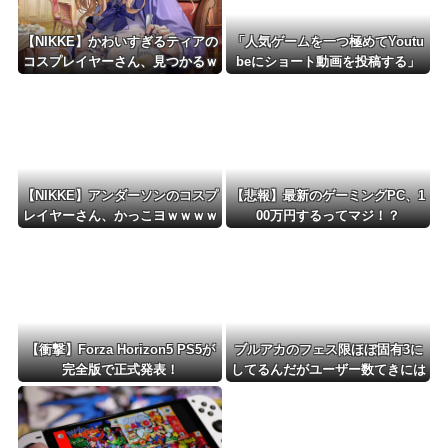
【NIKKE】かわいすぎるティアの
「人気ゲームを一つ極めてYoutu
コスプレイヤーさん、見つかるｗ
beにショート動画を投稿する」
ｗｗｗｗ【画像】
←これだけで不労所得が得られる
【NIKKE】アンダーソンのコスプ
【悲報】最新のゲーミングPC、1
レイヤーさん、かっこヨｗｗｗｗ
00万円するってマジ！？
ｗｗ
【衝撃】Forza Horizon5 PS5が
ブルアカのフェス限ほぼ固有3に
完全版で正式発表！
してるんだがユーザー数てきには
どんなもん？