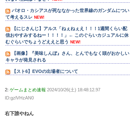
パオロ・カシアスが死ななかった世界線のガンダムについ
て考えるスレ
NEW!
【にじさんじ】アルス「ねぇねぇえ！！！1週間くらい配
信おやすみするねー！！！！」← このぐらいカジュアルに休
むぐらいでちょうどええと思う
NEW!
【画像】『美味しんぼ』さん、とんでもなく頭がおかしい
キャラが発見される
【スト6】EVOの出場者について
2:
ゲームまとめ速報
2024/10/26(土) 18:48:12.97
ID:gzlVHzAN0
右下誰やねん