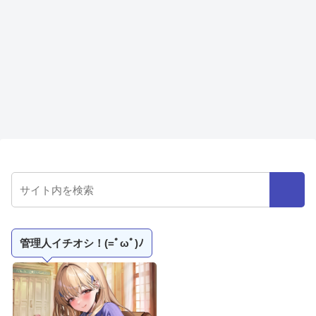
管理人イチオシ！(=ﾟωﾟ)ﾉ