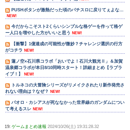
PUSHボタンが激熱だった頃のパチスロに戻りてぇよな…
NEW!
今だからこそスト2くらいシンプルな格ゲーを作って格ゲ
ー人口を増やした方がいいと思う
NEW!
【衝撃】1億達成の可能性が微妙？チャレンジ選択の行方
がコチラ
NEW!
蓮ノ空×石川県コラボ「おいでよ！石川大観光Ⅱ」＆加賀
温泉郷コラボが本日8/10同時スタート！詳細まとめ【ラブラ
イブ！】
NEW!
トルネコの大冒険シリーズがリメイクされたり新作発売さ
れない理由は？なぜ？
NEW!
パオロ・カシアスが死ななかった世界線のガンダムについ
て考えるスレ
NEW!
19:
ゲームまとめ速報
2024/10/26(土) 19:31:28.32