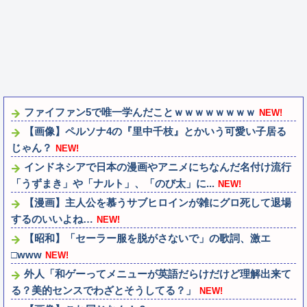
ファイファン5で唯一学んだことｗｗｗｗｗｗｗｗ
NEW!
【画像】ペルソナ4の『里中千枝』とかいう可愛い子居る
じゃん？
NEW!
インドネシアで日本の漫画やアニメにちなんだ名付け流行
「うずまき」や「ナルト」、「のび太」に...
NEW!
【漫画】主人公を慕うサブヒロインが雑にグロ死して退場
するのいいよね…
NEW!
【昭和】「セーラー服を脱がさないで」の歌詞、激エ
□www
NEW!
外人「和ゲーってメニューが英語だらけだけど理解出来て
る？美的センスでわざとそうしてる？」
NEW!