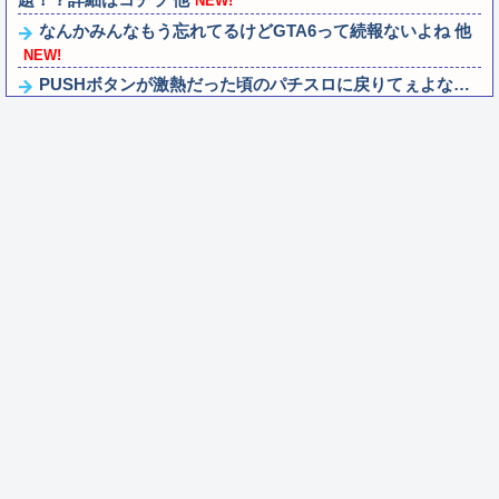
NEW!
なんかみんなもう忘れてるけどGTA6って続報ないよね 他
NEW!
PUSHボタンが激熱だった頃のパチスロに戻りてぇよな…
NEW!
蓮ノ空×石川県コラボ「おいでよ！石川大観光Ⅱ」＆加賀
温泉郷コラボが本日8/10同時スタート...
NEW!
車大手工場にも女性・高齢者…軽作業ラインやスポットワ
ーク
NEW!
トルネコの大冒険シリーズがリメイクされたり新作発売さ
れない理由は？なぜ？
NEW!
パオロ・カシアスが死ななかった世界線のガンダムについ
て考えるスレ
NEW!
【にじさんじ】アルス「ねぇねぇえ！！！1週間くらい配
信おやすみするねー！！！！」← このぐ...
NEW!