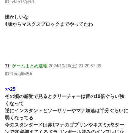
ID:h4JRLVpR0
懐かしいな
4版からマスクスブロックまでやってたわ
31:
ゲームまとめ速報
2024/10/26(土) 21:20:57.39
ID:RoqgftM5A
>>25
その頃の感覚で見るとクリーチャーは昔の10倍ぐらい強
くなって
逆にインスタントとソーサリーやマナ加速は半分ぐらいに
弱くなってる
今のスタンダードは赤1マナのゴブリンやネズミが2ター
ンで20点与えてくるドラゴンボール並みのインフレにな