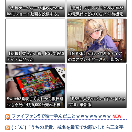
「人気ゲームを一つ極めてYoutu
【悲報】メディア「PS5の1年間
beにショート動画を投稿する」
の電気代はどのくらい？ 待機電
←これだけで不労所得が得られ
力には注意すべき？」
る
【朗報】柔らかい布、PS5で必須
【NIKKE】かわいすぎるティア
アイテムだった
のコスプレイヤーさん、見つか
るｗｗｗｗｗ【画像】
Switch2発表してあれから数日経
「PS5で人気のプレイすべきトッ
つも今だに4万5,000台売れる模
プ10」最新版
様・・・・・・
ファイファン5で唯一学んだことｗｗｗｗｗｗｗｗ
NEW!
(；´ん`)「うちの兄貴、戒名を最安でお願いしたら三文字