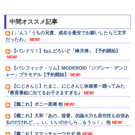
中間オススメ記事
(；´ん`)「うちの兄貴、戒名を最安でお願いしたら三文字
だったわ」
NEW!
【バンドリ！】ねんどろいど「峰月律」【予約開始】
NEW!
【パシフィック・リム】MODEROID「ジプシー・デンジ
ャー」プラモデル【予約開始】
NEW!
【にじさんじ】たまこ、にじさんじ体操第一踊ってみた
『教育番組に出てるお子さますぎる』
NEW!
【艦これ】ポニー黒潮 他
NEW!
【艦これ】大和「あの、提督。勿論火力も居住性も自信あ
るのだけれど…。い、いいのかしら…もうっ！」 他
NEW!
【艦これ】ママッチャーウサギ 他
NEW!