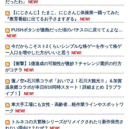
だったわ」
NEW!
【にじさんじ】たまこ、にじさんじ体操第一踊ってみた
『教育番組に出てるお子さますぎる』
NEW!
PUSHボタンが激熱だった頃のパチスロに戻りてぇよな…
NEW!
今だからこそスト2くらいシンプルな格ゲーを作って格ゲ
ー人口を増やした方がいいと思う
NEW!
【衝撃】1億達成の可能性が微妙？チャレンジ選択の行方
がコチラ
NEW!
蓮ノ空×石川県コラボ「おいでよ！石川大観光Ⅱ」＆加賀
温泉郷コラボが本日8/10同時スタート！詳細まとめ【ラブラ
イブ！】
NEW!
車大手工場にも女性・高齢者…軽作業ラインやスポットワ
ーク
NEW!
トルネコの大冒険シリーズがリメイクされたり新作発売さ
れない理由は？なぜ？
NEW!