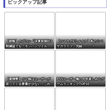
ピックアップ記事
【朗報】カプコン「決算前期比3
【ロマサガ2リメイク】私のリベ
割減益でも『モンハンワイル
サガライフ、完結・・・！
ズ』で逆転するから！」
【復帰勢】ウマ娘はユーザーが
PS5ユーザー俺の今年楽しみなゲ
戻ってくる要素が少ない←これ
ームランキングTOP10