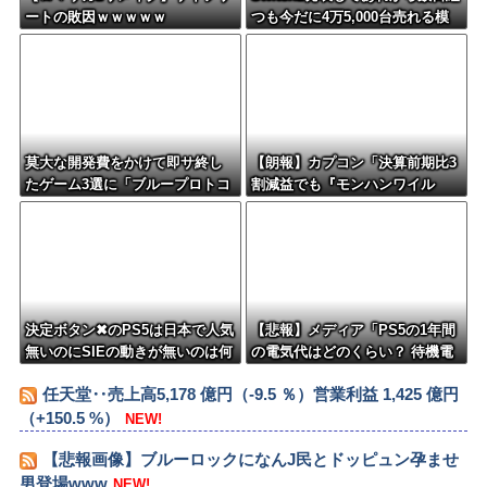
ートの敗因ｗｗｗｗｗ
つも今だに4万5,000台売れる模
様・・・・・・
莫大な開発費をかけて即サ終し
【朗報】カプコン「決算前期比3
たゲーム3選に「ブループロトコ
割減益でも『モンハンワイル
ル」「バビロン」「コンコー
ズ』で逆転するから！」
ド」
決定ボタン✖のPS5は日本で人気
【悲報】メディア「PS5の1年間
無いのにSIEの動きが無いのは何
の電気代はどのくらい？ 待機電
故？
力には注意すべき？」
任天堂‥売上高5,178 億円（-9.5 ％）営業利益 1,425 億円
（+150.5 %）
NEW!
【悲報画像】ブルーロックになんJ民とドッピュン孕ませ
男登場www
NEW!