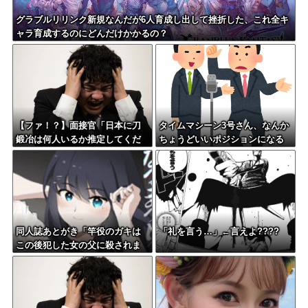
グラブルリリンク新規なんだが6人育成し出して挫折した、これ全キ
ャラ育成するのにどんだけかかるの？
【ファ！？】面接官「日本に刀
タイムマシーン3号さん、なんか
鍛冶は何人いるか推定してくだ
ちょうどいいポジションになる
さい」 俺「188人です」 面接
官「どういう風に考えました
か？」 俺「知ってました」→
この後『こう』なったんだがマ
ジで納得いかない！！！！！
同人誌あとがき「竿役のガキは
「礼を言う…」←言えよ????
この後犯した女の父に殺されま
す」