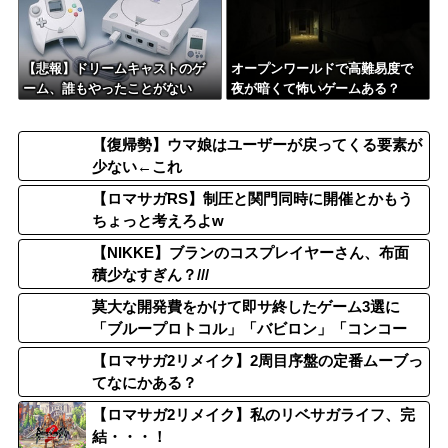
【悲報】ドリームキャストのゲ
オープンワールドで高難易度で
ーム、誰もやったことがない
夜が暗くて怖いゲームある？
【復帰勢】ウマ娘はユーザーが戻ってくる要素が
少ない←これ
【ロマサガRS】制圧と関門同時に開催とかもう
ちょっと考えろよw
【NIKKE】ブランのコスプレイヤーさん、布面
積少なすぎん？///
莫大な開発費をかけて即サ終したゲーム3選に
「ブループロトコル」「バビロン」「コンコー
ド」
【ロマサガ2リメイク】2周目序盤の定番ムーブっ
てなにかある？
【ロマサガ2リメイク】私のリベサガライフ、完
結・・・！