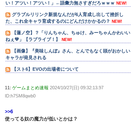
い！アツい！アツい！」←語彙力無さすぎだろｗｗｗ
NEW!
グラブルリリンク新規なんだが6人育成し出して挫折し
た、これ全キャラ育成するのにどんだけかかるの？
NEW!
【蓮ノ空】？「りんちゃん、ちゅけ、みーちゃんかわいい
ねぇ💚」【ラブライブ！】
NEW!
【画像】『美味しんぼ』さん、とんでもなく頭がおかしい
キャラが発見される
【スト6】EVOの出場者について
11:
ゲームまとめ速報
2024/10/27(日) 09:32:13.97
ID:h7SM8qwb0
>>6
使ってる奴の魔力が低いとかは？