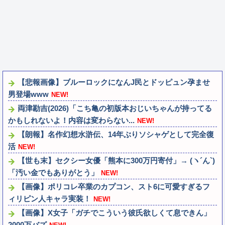
【悲報画像】ブルーロックになんJ民とドッピュン孕ませ
男登場www
NEW!
両津勘吉(2026)「こち亀の初版本おじいちゃんが持ってる
かもしれないよ！内容は変わらない...
NEW!
【朗報】名作幻想水滸伝、14年ぶりソシャゲとして完全復
活
NEW!
【世も末】セクシー女優「熊本に300万円寄付」→ (ヽ´ん`)
「汚い金でもありがとう」
NEW!
【画像】ポリコレ卒業のカプコン、スト6に可愛すぎるフ
ィリピン人キャラ実装！
NEW!
【画像】X女子「ガチでこういう彼氏欲しくて息できん」
2000万バズ