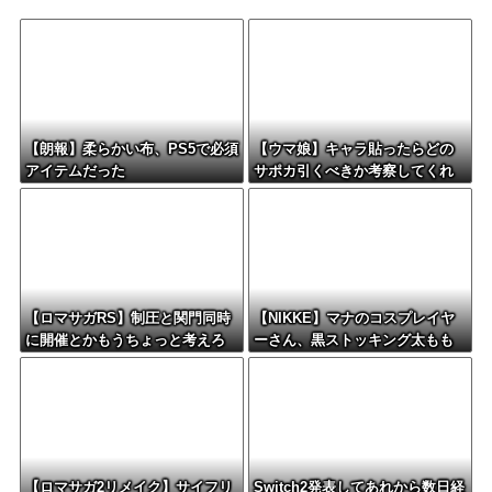
【朗報】柔らかい布、PS5で必須
【ウマ娘】キャラ貼ったらどの
アイテムだった
サポカ引くべきか考察してくれ
るツールない？
【ロマサガRS】制圧と関門同時
【NIKKE】マナのコスプレイヤ
に開催とかもうちょっと考えろ
ーさん、黒ストッキング太もも
よw
がえちえちィ！
【ロマサガ2リメイク】サイフリ
Switch2発表してあれから数日経