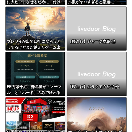
に大ヒットさせるために、付け
ル数がヤバすぎると話題に！
加えるべき要素
ブレワイが出て10年になろうと
【艦これ】ジャージ鹿島 他
してるけどまだ越えたゲーム出
てない
FE万紫千紅、難易度が「ノーマ
【艦これ】ムラクモウサギ 他
ル」と「ハード」のみで終わる