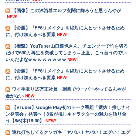
【画像】この沐浴着エルフ玄関に飾ろうと思うんやが
NEW!
【命題】『FF6リメイク』を絶対に大ヒットさせるため
に、付け加えるべき要素
NEW!
【衝撃】YouTuber山口達也さん、チェンソーで竹を切る
だけで600万再生を突破してしまう←正直、こう言うのでい
いんだよなw w w w w w w w
NEW!
【命題】『FF6リメイク』を絶対に大ヒットさせるため
に、付け加えるべき要素
NEW!
ワイ手取り15万正社員→副業でウーバーやってるんやが
金がない
NEW!
【VTuber】Google Play初のトーク番組「選抜！推しナイ
ン発表会」発表へ！8名が推しキャラクターの魅力を語り合
う【8/6(木)18:00】
NEW!
連れ打ちしてるクソガキ「ヤバい！ヤバい！エグい！エグ