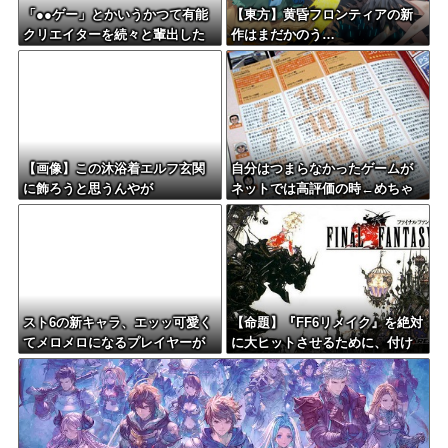
「●●ゲー」とかいうかつて有能
【東方】黄昏フロンティアの新
クリエイターを続々と輩出した
作はまだかのう…
謎の界隈ｗｗ
【画像】この沐浴着エルフ玄関
自分はつまらなかったゲームが
に飾ろうと思うんやが
ネットでは高評価の時←めちゃ
くちゃムカつくよな
スト6の新キャラ、エッッ可愛く
【命題】『FF6リメイク』を絶対
てメロメロになるプレイヤーが
に大ヒットさせるために、付け
続出ｗｗ
加えるべき要素