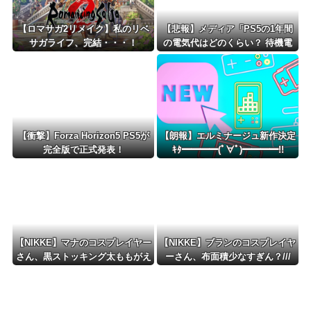
【ロマサガ2リメイク】私のリベ
【悲報】メディア「PS5の1年間
サガライフ、完結・・・！
の電気代はどのくらい？ 待機電
力には注意すべき？」
【衝撃】Forza Horizon5 PS5が
【朗報】エルミナージュ新作決定
完全版で正式発表！
ｷﾀ━━━━(ﾟ∀ﾟ)━━━━!!
【NIKKE】マナのコスプレイヤー
【NIKKE】ブランのコスプレイヤ
さん、黒ストッキング太ももがえ
ーさん、布面積少なすぎん？///
ちえちィ！