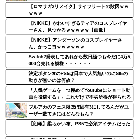
【ロマサガ2リメイク】サイフリートの敗因ｗｗ
ｗｗｗ
【NIKKE】かわいすぎるティアのコスプレイヤ
ーさん、見つかるｗｗｗｗｗ【画像】
【NIKKE】アンダーソンのコスプレイヤーさ
ん、かっこヨｗｗｗｗｗｗ
Switch2発表してあれから数日経つも今だに4万5,
000台売れる模様・・・・・・
決定ボタン✖のPS5は日本で人気無いのにSIEの
動きが無いのは何故？
「人気ゲームを一つ極めてYoutubeにショート動
画を投稿する」←これだけで不労所得が得られる
ブルアカのフェス限ほぼ固有3にしてるんだがユ
ーザー数てきにはどんなもん？
【朗報】柔らかい布、PS5で必須アイテムだった