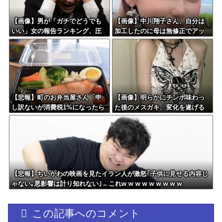
【画像】男が「ガチでどうでも
【画像】中川翔子さん、自分は
いい」女の報告ランキング、圧
加工したのに母は無修正でアッ
倒的第１位と言えば『コレ』w w
プしてしまう
w w w w w w w w
【悲報】町のお弁当屋さん「申
【画像】明らかにチンポ味わっ
し訳ないが消費税1%になったら
た後のメスガキ、変化を遂げる
その分商品代を値上げするわ」
【悲報】ちいかわの映画を見たイラン人が激怒｢子供に見せる内容じ
ゃない｡悪影響は計り知れない｣←これw w w w w w w w w
この記事へのコメント