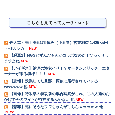
こちらも見てってぇー(/・ω・)/
任天堂‥売上高5,178 億円（-9.5 ％）営業利益 1,425 億円
（+150.5 %）
NEW!
【緑豆2】NGSとずんだもんがコラボなのだ！びっくりし
ますよね
NEW!
【アイギス】納涼の浴衣イベ！？マータンとリッチ、エタ
ーナーが来る模様！！！
NEW!
【悲報】残業してた旦那、探偵に尾行されてバレる
wwwwww 他
NEW!
【画像】特攻隊の特攻前の集合写真がこれ、この人達のお
かげで今のワイらが存在するんやな… 他
NEW!
【悲報】死にそうなフワちゃんがこちらｗｗｗｗｗ 他
NEW!