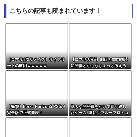
こちらの記事も読まれています！
【ロマサガ2リメイク】サイフリ
【ロマサガRS】制圧と関門同時
ートの敗因ｗｗｗｗｗ
に開催とかもうちょっと考えろ
よw
【衝撃】Forza Horizon5 PS5が
莫大な開発費をかけて即サ終し
完全版で正式発表！
たゲーム3選に「ブループロトコ
ル」「バビロン」「コンコー
ド」