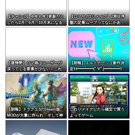
【チャンミ】今年も年3更新だと
【ロマサガ2リメイク】2周目序
したら2月、6月、10月末になる
盤の定番ムーブってなにかあ
けどこれ毎回LoH月だから暇すぎ
る？
ない？
【復帰勢】ウマ娘はユーザーが
【朗報】エルミナージュ新作決
戻ってくる要素が少ない←これ
定ｷﾀ━━━━(ﾟ∀ﾟ)━━━━!!
【朗報】ドラクエ3のSteam版、
これリメイクしたら確定で買う
MODが大量に作られ「そして神
よってゲーム
ゲーへ」