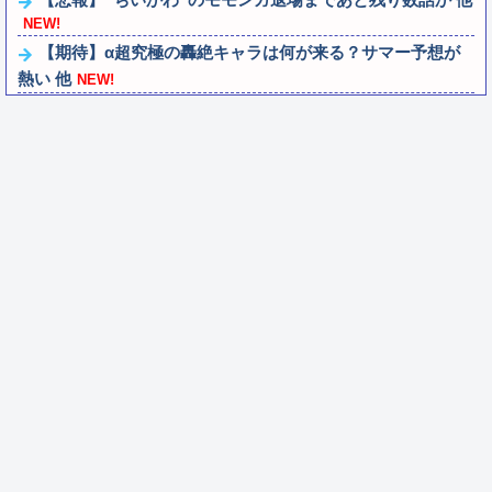
NEW!
【期待】α超究極の轟絶キャラは何が来る？サマー予想が
熱い 他
NEW!
【命題】『FF6リメイク』を絶対に大ヒットさせるため
に、付け加えるべき要素
NEW!
ワイ手取り15万正社員→副業でウーバーやってるんやが金
がない
NEW!
【VTuber】Google Play初のトーク番組「選抜！推しナイ
ン発表会」発表へ！8名...
NEW!
連れ打ちしてるクソガキ「ヤバい！ヤバい！エグい！エグ
い！アツい！アツい！」←語彙力無さすぎ...
NEW!
グラブルリリンク新規なんだが6人育成し出して挫折し
た、これ全キャラ育成するのにどんだけかか...
NEW!
【蓮ノ空】？「りんちゃん、ちゅけ、みーちゃんかわいい
ねぇ💚」【ラブライブ！】
NEW!