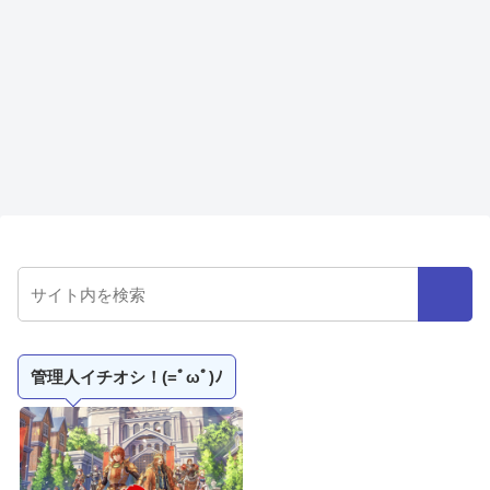
管理人イチオシ！(=ﾟωﾟ)ﾉ