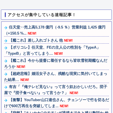
アクセスが集中している速報記事！
任天堂‥売上高5,178 億円（-9.5 ％）営業利益 1,425 億円
（+150.5 %...
NEW!
【艦これ】差し入れゴトさん 他
NEW!
【ポリコレ】任天堂、FEの主人公の性別を「TypeA」
「TypeB」と言ってしまう…
NEW!
【艦これ】今から提督に着任するなら皆吹雪初期艦なんだ
ろうか
NEW!
【超絶悲報】婚活女子さん、残酷な現実に気付いてしまっ
た結果…
NEW!
有吉「『俺テレビ見ない』って言う奴おかしいだろ。団子
屋で『団子食べない』って言うか？」
NEW!
【衝撃】YouTuber山口達也さん、チェンソーで竹を切るだ
けで600万再生を突破してしま...
NEW!
【悲報】”ちいかわ”のモモンガ退場まであと残り数話か 他