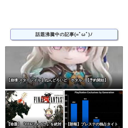
話題沸騰中の記事(=ﾟωﾟ)ﾉ
【崩壊:スターレイル】ねんどろいど「ホタル」【予約開始】
【命題】『FF6リメイク』を絶対
【朗報】プレステの独占タイト