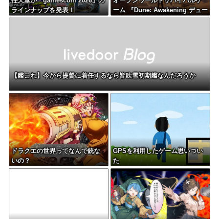
任天堂が「gamescom 2026」の
オープンワールドサバイバルゲ
ラインナップを発表！
ーム 『Dune: Awakening デュー
ン：アウェイクニング』PS5版1
0/29に発売決定、パッケージ版の
予約受付中
【艦これ】今から提督に着任するなら皆吹雪初期艦なんだろうか
ドラクエの世界ってなんで銃な
GPSを利用したゲーム思いつい
いの？
た